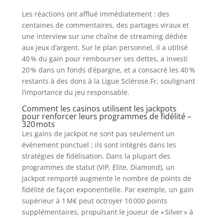
Les réactions ont afflué immédiatement : des
centaines de commentaires, des partages viraux et
une interview sur une chaîne de streaming dédiée
aux jeux d’argent. Sur le plan personnel, il a utilisé
40 % du gain pour rembourser ses dettes, a investi
20 % dans un fonds d’épargne, et a consacré les 40 %
restants à des dons à la Ligue Sclérose.Fr, soulignant
l’importance du jeu responsable.
Comment les casinos utilisent les jackpots
pour renforcer leurs programmes de fidélité –
320 mots
Les gains de jackpot ne sont pas seulement un
événement ponctuel ; ils sont intégrés dans les
stratégies de fidélisation. Dans la plupart des
programmes de statut (VIP, Elite, Diamond), un
jackpot remporté augmente le nombre de points de
fidélité de façon exponentielle. Par exemple, un gain
supérieur à 1 M€ peut octroyer 10 000 points
supplémentaires, propulsant le joueur de « Silver » à