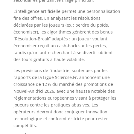
secondaires pendant le tirage principal.
L’intelligence artificielle permet une personnalisation
fine des offres. En analysant les résolutions
déclarées par les joueurs (ex. : perdre du poids,
économiser), les algorithmes génèrent des bonus
“Résolution‑Break” adaptés : un joueur voulant
économiser reçoit un cash‑back sur les pertes,
tandis qu’un autre cherchant à se divertir obtient
des tours gratuits à haute volatilité.
Les prévisions de l’industrie, soutenues par les
rapports de la Ligue Sclérose.Fr, annoncent une
croissance de 12 % du marché des promotions de
Nouvel‑An d’ici 2026, avec une hausse notable des
réglementations européennes visant à protéger les
joueurs contre les pratiques abusives. Les
opérateurs devront donc conjuguer innovation
technologique et conformité stricte pour rester
compétitifs.