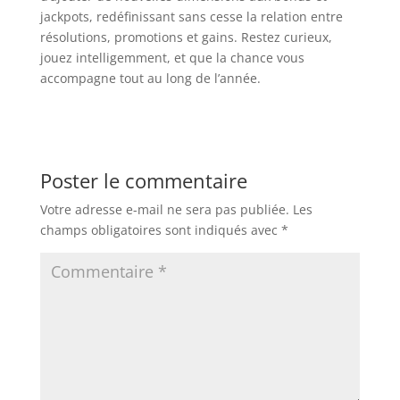
jackpots, redéfinissant sans cesse la relation entre
résolutions, promotions et gains. Restez curieux,
jouez intelligemment, et que la chance vous
accompagne tout au long de l’année.
Poster le commentaire
Votre adresse e-mail ne sera pas publiée.
Les
champs obligatoires sont indiqués avec
*