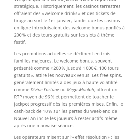
stratégique. Historiquement, les casinos terrestres
offraient des « welcome drinks » et des tickets de
tirage au sort le 1er janvier, tandis que les casinos
en ligne introduisaient des welcome bonus gonflés à
200 % et des tours gratuits sur les slots à thème
festif.
Les promotions actuelles se déclinent en trois
familles majeures. Le welcome bonus, souvent
présenté comme « 200 % jusqu’à 1 000 €, 100 tours
gratuits », attire les nouveaux venus. Les free spins,
généralement limités à des jeux à haute volatilité
comme
Divine Fortune
ou
Mega‑Moolah
, offrent un
RTP moyen de 96 % et permettent de toucher le
jackpot progressif dès les premières mises. Enfin, le
cash‑back de 10 % sur les pertes du week‑end de
Nouvel‑An incite les joueurs à rester actifs même
après une mauvaise séance.
Les opérateurs misent sur l’« effet résolution » : les