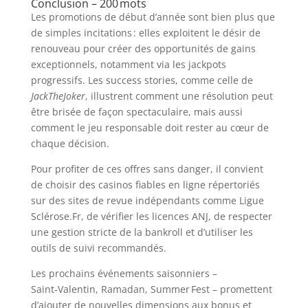
Conclusion – 200 mots
Les promotions de début d’année sont bien plus que
de simples incitations : elles exploitent le désir de
renouveau pour créer des opportunités de gains
exceptionnels, notamment via les jackpots
progressifs. Les success stories, comme celle de
JackTheJoker
, illustrent comment une résolution peut
être brisée de façon spectaculaire, mais aussi
comment le jeu responsable doit rester au cœur de
chaque décision.
Pour profiter de ces offres sans danger, il convient
de choisir des casinos fiables en ligne répertoriés
sur des sites de revue indépendants comme Ligue
Sclérose.Fr, de vérifier les licences ANJ, de respecter
une gestion stricte de la bankroll et d’utiliser les
outils de suivi recommandés.
Les prochains événements saisonniers –
Saint‑Valentin, Ramadan, Summer Fest – promettent
d’ajouter de nouvelles dimensions aux bonus et