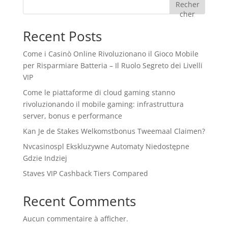
Recher
cher
Recent Posts
Come i Casinò Online Rivoluzionano il Gioco Mobile
per Risparmiare Batteria – Il Ruolo Segreto dei Livelli
VIP
Come le piattaforme di cloud gaming stanno
rivoluzionando il mobile gaming: infrastruttura
server, bonus e performance
Kan Je de Stakes Welkomstbonus Tweemaal Claimen?
Nvcasinospl Ekskluzywne Automaty Niedostępne
Gdzie Indziej
Staves VIP Cashback Tiers Compared
Recent Comments
Aucun commentaire à afficher.