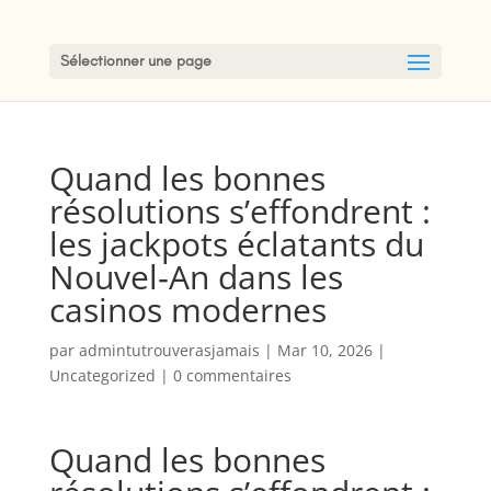
Sélectionner une page
Quand les bonnes
résolutions s’effondrent :
les jackpots éclatants du
Nouvel‑An dans les
casinos modernes
par
admintutrouverasjamais
|
Mar 10, 2026
|
Uncategorized
|
0 commentaires
Quand les bonnes