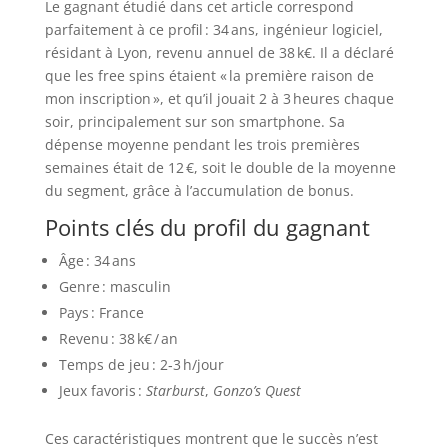
Le gagnant étudié dans cet article correspond
parfaitement à ce profil : 34 ans, ingénieur logiciel,
résidant à Lyon, revenu annuel de 38 k€. Il a déclaré
que les free spins étaient « la première raison de
mon inscription », et qu’il jouait 2 à 3 heures chaque
soir, principalement sur son smartphone. Sa
dépense moyenne pendant les trois premières
semaines était de 12 €, soit le double de la moyenne
du segment, grâce à l’accumulation de bonus.
Points clés du profil du gagnant
Âge : 34 ans
Genre : masculin
Pays : France
Revenu : 38 k€ / an
Temps de jeu : 2‑3 h/jour
Jeux favoris :
Starburst
,
Gonzo’s Quest
Ces caractéristiques montrent que le succès n’est