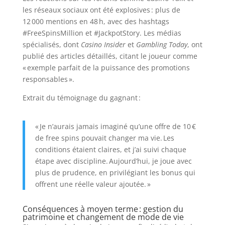
les réseaux sociaux ont été explosives : plus de
12 000 mentions en 48 h, avec des hashtags
#FreeSpinsMillion et #JackpotStory. Les médias
spécialisés, dont
Casino Insider
et
Gambling Today
, ont
publié des articles détaillés, citant le joueur comme
« exemple parfait de la puissance des promotions
responsables ».
Extrait du témoignage du gagnant :
« Je n’aurais jamais imaginé qu’une offre de 10 €
de free spins pouvait changer ma vie. Les
conditions étaient claires, et j’ai suivi chaque
étape avec discipline. Aujourd’hui, je joue avec
plus de prudence, en privilégiant les bonus qui
offrent une réelle valeur ajoutée. »
Conséquences à moyen terme : gestion du
patrimoine et changement de mode de vie