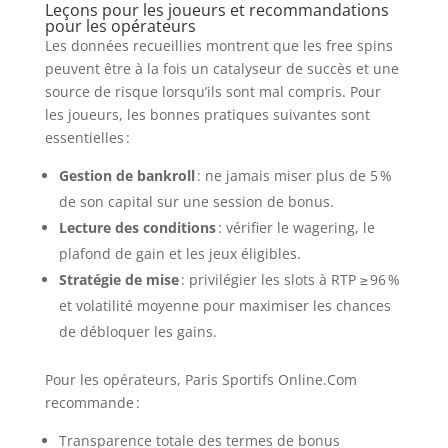
Leçons pour les joueurs et recommandations
pour les opérateurs
Les données recueillies montrent que les free spins
peuvent être à la fois un catalyseur de succès et une
source de risque lorsqu’ils sont mal compris. Pour
les joueurs, les bonnes pratiques suivantes sont
essentielles :
Gestion de bankroll
: ne jamais miser plus de 5 %
de son capital sur une session de bonus.
Lecture des conditions
: vérifier le wagering, le
plafond de gain et les jeux éligibles.
Stratégie de mise
: privilégier les slots à RTP ≥ 96 %
et volatilité moyenne pour maximiser les chances
de débloquer les gains.
Pour les opérateurs, Paris Sportifs Online.Com
recommande :
Transparence totale des termes de bonus