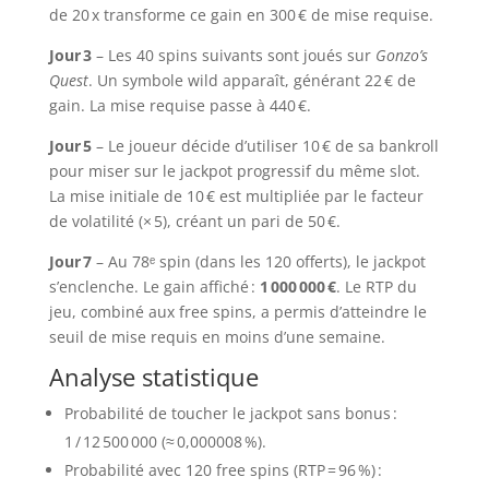
de 20 x transforme ce gain en 300 € de mise requise.
Jour 3
– Les 40 spins suivants sont joués sur
Gonzo’s
Quest
. Un symbole wild apparaît, générant 22 € de
gain. La mise requise passe à 440 €.
Jour 5
– Le joueur décide d’utiliser 10 € de sa bankroll
pour miser sur le jackpot progressif du même slot.
La mise initiale de 10 € est multipliée par le facteur
de volatilité (× 5), créant un pari de 50 €.
Jour 7
– Au 78ᵉ spin (dans les 120 offerts), le jackpot
s’enclenche. Le gain affiché :
1 000 000 €
. Le RTP du
jeu, combiné aux free spins, a permis d’atteindre le
seuil de mise requis en moins d’une semaine.
Analyse statistique
Probabilité de toucher le jackpot sans bonus :
1 / 12 500 000 (≈ 0,000008 %).
Probabilité avec 120 free spins (RTP = 96 %) :