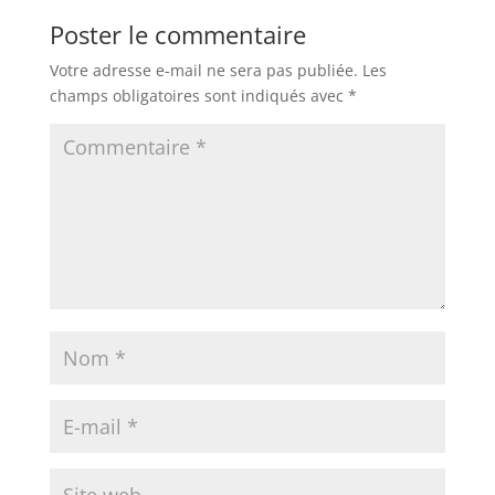
Poster le commentaire
Votre adresse e-mail ne sera pas publiée.
Les
champs obligatoires sont indiqués avec
*