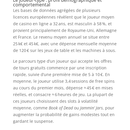
Le joueur‑type : profil démographique et
comportemental
Les bases de données agrégées de plusieurs
licences européennes révèlent que le joueur moyen
de casino en ligne a 32 ans, est masculin à 58 %, et
provient principalement de Royaume‑Uni, Allemagne
et France. Le revenu moyen annuel se situe entre
25 k€ et 45 k€, avec une dépense mensuelle moyenne
de 120 € sur les jeux de table et les machines à sous.
Le parcours type d’un joueur qui accepte les offres
de tours gratuits commence par une inscription
rapide, suivie d’une première mise de 5 à 10 €. En
moyenne, le joueur utilise 3,4 sessions de free spins
au cours du premier mois, dépense ≈ 45 € en mises
réelles, et consacre ≈ 6 heures de jeu. La plupart de
ces joueurs choisissent des slots à volatilité
moyenne, comme
Book of Dead
ou
Jammin’ Jars
, pour
augmenter la probabilité de gains modestes tout en
gardant le suspense.