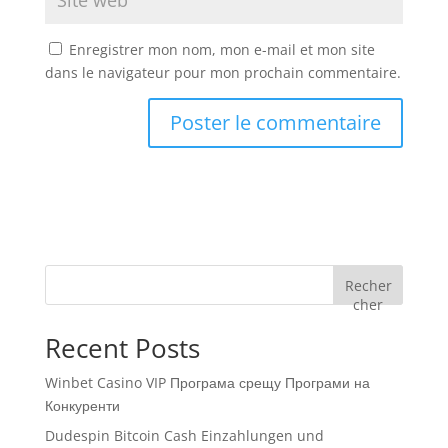
Enregistrer mon nom, mon e-mail et mon site
dans le navigateur pour mon prochain commentaire.
Recher
cher
Recent Posts
Winbet Casino VIP Програма срещу Програми на
Конкуренти
Dudespin Bitcoin Cash Einzahlungen und