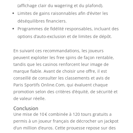
(affichage clair du wagering et du plafond).
Limites de gains raisonnables afin d’éviter les
déséquilibres financiers.
Programmes de fidélité responsables, incluant des
options d’auto‑exclusion et de limites de dépôt.
En suivant ces recommandations, les joueurs
peuvent exploiter les free spins de façon rentable,
tandis que les casinos renforcent leur image de
marque fiable. Avant de choisir une offre, il est
conseillé de consulter les classements et avis de
Paris Sportifs Online.Com, qui évaluent chaque
promotion selon des critères d’équité, de sécurité et
de valeur réelle.
Conclusion
Une mise de 10 € combinée à 120 tours gratuits a
permis à un joueur français de décrocher un jackpot
d’un million d’euros. Cette prouesse repose sur des