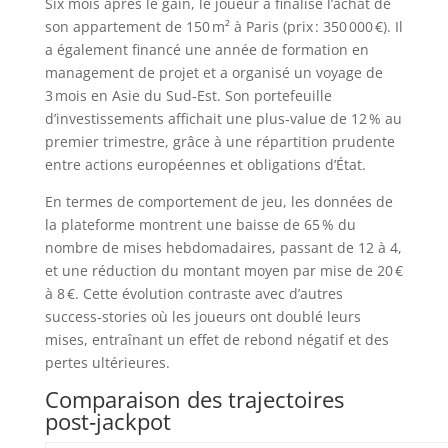
Six mois après le gain, le joueur a finalisé l’achat de
son appartement de 150 m² à Paris (prix : 350 000 €). Il
a également financé une année de formation en
management de projet et a organisé un voyage de
3 mois en Asie du Sud‑Est. Son portefeuille
d’investissements affichait une plus‑value de 12 % au
premier trimestre, grâce à une répartition prudente
entre actions européennes et obligations d’État.
En termes de comportement de jeu, les données de
la plateforme montrent une baisse de 65 % du
nombre de mises hebdomadaires, passant de 12 à 4,
et une réduction du montant moyen par mise de 20 €
à 8 €. Cette évolution contraste avec d’autres
success‑stories où les joueurs ont doublé leurs
mises, entraînant un effet de rebond négatif et des
pertes ultérieures.
Comparaison des trajectoires
post‑jackpot