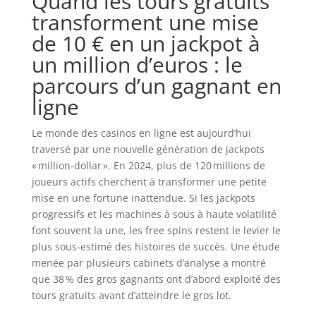
Quand les tours gratuits
transforment une mise
de 10 € en un jackpot à
un million d’euros : le
parcours d’un gagnant en
ligne
Le monde des casinos en ligne est aujourd’hui
traversé par une nouvelle génération de jackpots
« million‑dollar ». En 2024, plus de 120 millions de
joueurs actifs cherchent à transformer une petite
mise en une fortune inattendue. Si les jackpots
progressifs et les machines à sous à haute volatilité
font souvent la une, les free spins restent le levier le
plus sous‑estimé des histoires de succès. Une étude
menée par plusieurs cabinets d’analyse a montré
que 38 % des gros gagnants ont d’abord exploité des
tours gratuits avant d’atteindre le gros lot.