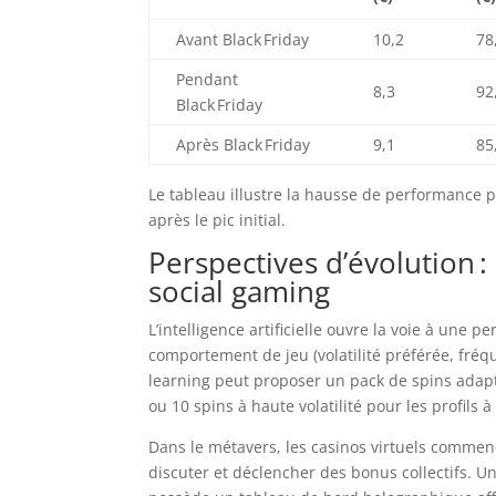
Avant Black Friday
10,2
78
Pendant
8,3
92
Black Friday
Après Black Friday
9,1
85
Le tableau illustre la hausse de performance 
après le pic initial.
Perspectives d’évolution 
social gaming
L’intelligence artificielle ouvre la voie à une p
comportement de jeu (volatilité préférée, fr
learning peut proposer un pack de spins adapté
ou 10 spins à haute volatilité pour les profils 
Dans le métavers, les casinos virtuels commenc
discuter et déclencher des bonus collectifs. U