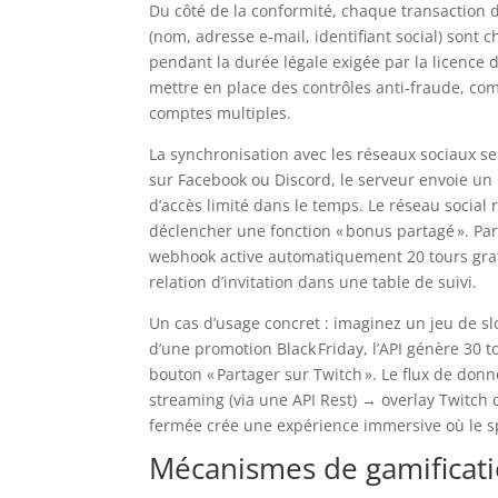
Du côté de la conformité, chaque transaction 
(nom, adresse e‑mail, identifiant social) sont c
pendant la durée légale exigée par la licence
mettre en place des contrôles anti‑fraude, co
comptes multiples.
La synchronisation avec les réseaux sociaux se
sur Facebook ou Discord, le serveur envoie un
d’accès limité dans le temps. Le réseau social 
déclencher une fonction « bonus partagé ». Par 
webhook active automatiquement 20 tours gratu
relation d’invitation dans une table de suivi.
Un cas d’usage concret : imaginez un jeu de slot
d’une promotion Black Friday, l’API génère 30 
bouton « Partager sur Twitch ». Le flux de d
streaming (via une API Rest) → overlay Twitch 
fermée crée une expérience immersive où le sp
Mécanismes de gamificatio