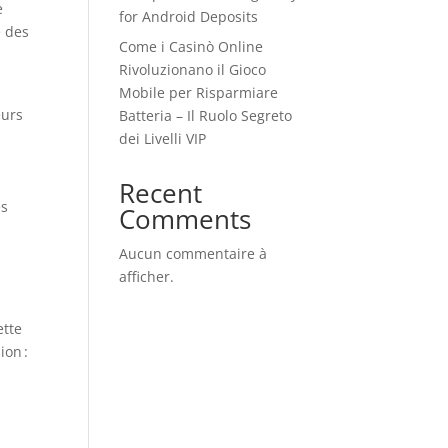
e
for Android Deposits
e des
Come i Casinò Online
Rivoluzionano il Gioco
Mobile per Risparmiare
eurs
Batteria – Il Ruolo Segreto
dei Livelli VIP
Recent
es
Comments
Aucun commentaire à
afficher.
ette
ion :