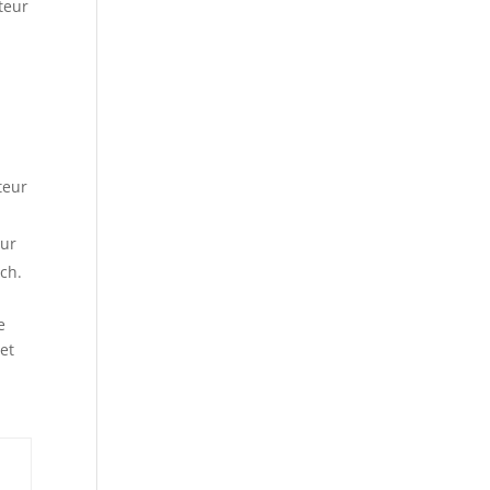
ateur
teur
our
tch.
e
et