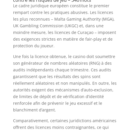
contre les risques de jeu – 340 mots
Le cadre juridique européen constitue le premier
rempart contre les pratiques abusives. Les licences
les plus reconnues – Malta Gaming Authority (MGA),
UK Gambling Commission (UKGC) et, dans une
moindre mesure, les licences de Curaçao – imposent
des exigences strictes en matière de fair‑play et de
protection du joueur.
Une fois la licence obtenue, le casino doit soumettre
son générateur de nombres aléatoires (RNG) à des
audits indépendants chaque trimestre. Ces audits
garantissent que les résultats des spins sont
réellement aléatoires et non manipulés. En outre, les
autorités exigent des mécanismes d’auto‑exclusion,
de limites de dépôt et de vérification d’identité
renforcée afin de prévenir le jeu excessif et le
blanchiment d’argent.
Comparativement, certaines juridictions américaines
offrent des licences moins contraignantes, ce qui