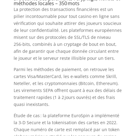
méthodes locales – 350 mots
La protection des transactions financières est un
pilier incontournable pour tout casino en ligne sans
vérification qui souhaite attirer des joueurs soucieux
de leur confidentialité. Les plateformes européennes
misent sur des protocoles de SSL/TLS de niveau
256‑bits, combinés à un cryptage de bout en bout,
afin de garantir que chaque donnée circulant entre
le joueur et le serveur reste illisible pour un tiers.
Parmi les méthodes de paiement, on retrouve les
cartes Visa/MasterCard, les e‑wallets comme Skrill,
Neteller, et les cryptomonnaies (Bitcoin, Ethereum).
Les virements SEPA offrent quant à eux des délais de
traitement rapides (1 à 2 jours ouvrés) et des frais
quasi inexistants.
Étude de cas : la plateforme EuroSpin a implémenté
la 3‑D Secure et la tokenisation des cartes en 2022.
Chaque numéro de carte est remplacé par un token