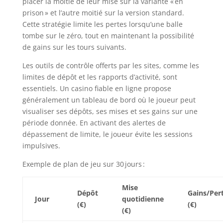
placer la moitié de leur mise sur la variante « en
prison » et l’autre moitié sur la version standard.
Cette stratégie limite les pertes lorsqu’une balle
tombe sur le zéro, tout en maintenant la possibilité
de gains sur les tours suivants.
Les outils de contrôle offerts par les sites, comme les
limites de dépôt et les rapports d’activité, sont
essentiels. Un casino fiable en ligne propose
généralement un tableau de bord où le joueur peut
visualiser ses dépôts, ses mises et ses gains sur une
période donnée. En activant des alertes de
dépassement de limite, le joueur évite les sessions
impulsives.
Exemple de plan de jeu sur 30 jours :
Mise
Dépôt
Gains/Per
Jour
quotidienne
(€)
(€)
(€)