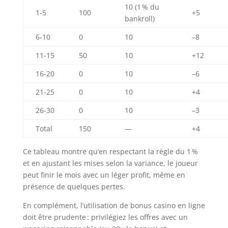
10 (1 % du
1‑5
100
+5
bankroll)
6‑10
0
10
–8
11‑15
50
10
+12
16‑20
0
10
–6
21‑25
0
10
+4
26‑30
0
10
–3
Total
150
—
+4
Ce tableau montre qu’en respectant la règle du 1 %
et en ajustant les mises selon la variance, le joueur
peut finir le mois avec un léger profit, même en
présence de quelques pertes.
En complément, l’utilisation de bonus casino en ligne
doit être prudente : privilégiez les offres avec un