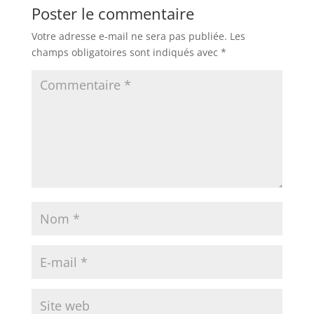
Poster le commentaire
Votre adresse e-mail ne sera pas publiée.
Les
champs obligatoires sont indiqués avec
*