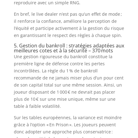
reproduire avec un simple RNG.
En bref, le live dealer n’est pas qu’un effet de mode ;
il renforce la confiance, améliore la perception de
l’équité et participe activement à la gestion du risque
en garantissant le respect des règles à chaque spin.
5. Gestion du bankroll : stratégies adaptées aux
meilleures cotes et à la sécurité – 370 mots
Une gestion rigoureuse du bankroll constitue la
première ligne de défense contre les pertes
incontrôlées. La règle du 1 % de bankroll
recommande de ne jamais miser plus d’un pour cent
de son capital total sur une même session. Ainsi, un
joueur disposant de 1 000 € ne devrait pas placer
plus de 10 € sur une mise unique, même sur une
table à faible volatilité.
Sur les tables européennes, la variance est moindre
grâce à l’option « En Prison ». Les joueurs peuvent
donc adopter une approche plus conservatrice :