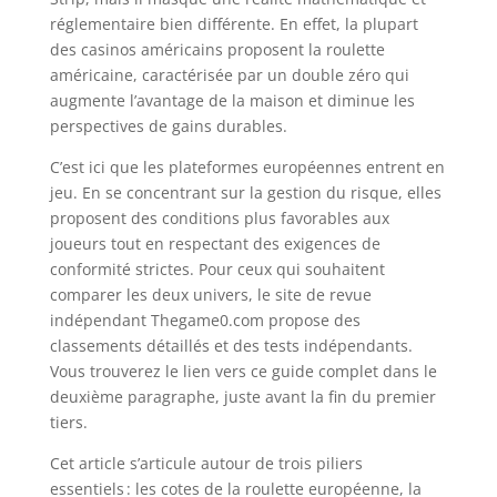
réglementaire bien différente. En effet, la plupart
des casinos américains proposent la roulette
américaine, caractérisée par un double zéro qui
augmente l’avantage de la maison et diminue les
perspectives de gains durables.
C’est ici que les plateformes européennes entrent en
jeu. En se concentrant sur la gestion du risque, elles
proposent des conditions plus favorables aux
joueurs tout en respectant des exigences de
conformité strictes. Pour ceux qui souhaitent
comparer les deux univers, le site de revue
indépendant Thegame0.com propose des
classements détaillés et des tests indépendants.
Vous trouverez le lien vers ce guide complet dans le
deuxième paragraphe, juste avant la fin du premier
tiers.
Cet article s’articule autour de trois piliers
essentiels : les cotes de la roulette européenne, la