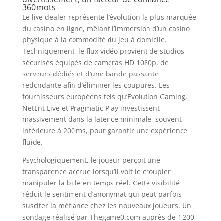
360 mots
Le live dealer représente l’évolution la plus marquée
du casino en ligne, mêlant l’immersion d’un casino
physique à la commodité du jeu à domicile.
Techniquement, le flux vidéo provient de studios
sécurisés équipés de caméras HD 1080p, de
serveurs dédiés et d’une bande passante
redondante afin d’éliminer les coupures. Les
fournisseurs européens tels qu’Evolution Gaming,
NetEnt Live et Pragmatic Play investissent
massivement dans la latence minimale, souvent
inférieure à 200 ms, pour garantir une expérience
fluide.
Psychologiquement, le joueur perçoit une
transparence accrue lorsqu’il voit le croupier
manipuler la bille en temps réel. Cette visibilité
réduit le sentiment d’anonymat qui peut parfois
susciter la méfiance chez les nouveaux joueurs. Un
sondage réalisé par Thegame0.com auprès de 1 200