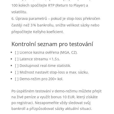
100 kolech spočítejte RTP (Return to Player) a
volatilitu.
Úprava parametrů – pokud je stop‑loss překročen
častěji než 3 % bankrollu, snižte velikost sázky nebo
přepočítejte Kellyho koeficient.
Kontrolní seznam pro testování
[ ] Licence kasina ověřena (MGA, CZ).
[ ] Latence streamu < 1,5 s.
[ ] Dostupnost real‑time statistik.
[ ] Možnost nastavit stop‑loss a max. sázku.
[ ] Demo‑režim pro 200+ kol.
Po úspěšném testování v demo‑režimu můžete přejít
na živé peníze a využít bonus 10 EUR, který získáte
po registraci. Nezapomeňte vždy sledovat svůj
bankroll a přizpůsobovat sázky aktuální situaci.