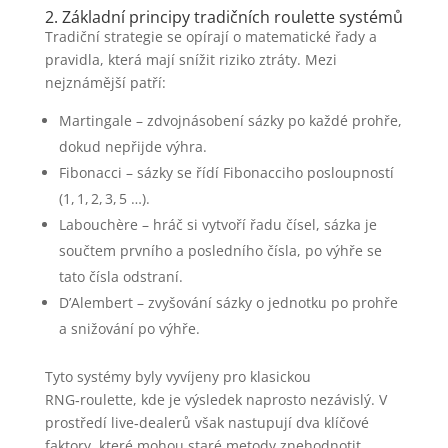
2. Základní principy tradičních roulette systémů
Tradiční strategie se opírají o matematické řady a
pravidla, která mají snížit riziko ztráty. Mezi
nejznámější patří:
Martingale – zdvojnásobení sázky po každé prohře,
dokud nepřijde výhra.
Fibonacci – sázky se řídí Fibonacciho posloupností
(1, 1, 2, 3, 5 …).
Labouchère – hráč si vytvoří řadu čísel, sázka je
součtem prvního a posledního čísla, po výhře se
tato čísla odstraní.
D’Alembert – zvyšování sázky o jednotku po prohře
a snižování po výhře.
Tyto systémy byly vyvíjeny pro klasickou
RNG‑roulette, kde je výsledek naprosto nezávislý. V
prostředí live‑dealerů však nastupují dva klíčové
faktory, které mohou staré metody znehodnotit.