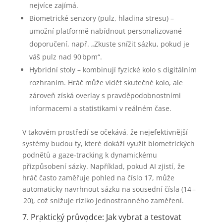
nejvíce zajímá.
Biometrické senzory (pulz, hladina stresu) –
umožní platformě nabídnout personalizované
doporučení, např. „Zkuste snížit sázku, pokud je
váš pulz nad 90 bpm“.
Hybridní stoly – kombinují fyzické kolo s digitálním
rozhraním. Hráč může vidět skutečné kolo, ale
zároveň získá overlay s pravděpodobnostními
informacemi a statistikami v reálném čase.
V takovém prostředí se očekává, že nejefektivnější
systémy budou ty, které dokáží využít biometrických
podnětů a gaze‑tracking k dynamickému
přizpůsobení sázky. Například, pokud AI zjistí, že
hráč často zaměřuje pohled na číslo 17, může
automaticky navrhnout sázku na sousední čísla (14 –
20), což snižuje riziko jednostranného zaměření.
7. Praktický průvodce: Jak vybrat a testovat