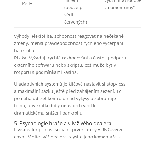
filtrem
využít krátkodob
Kelly
(pouze při
„momentumy“
sérii
červených)
Výhody: Flexibilita, schopnost reagovat na nečekané
změny, menší pravděpodobnost rychlého vyčerpání
bankrollu.
Rizika: Vyžadují rychlé rozhodování a často i podporu
externího softwaru nebo skriptu, což může být v
rozporu s podmínkami kasina.
U adaptivních systémů je klíčové nastavit si stop‑loss
a maximální sázku ještě před zahájením sezení. To
pomáhá udržet kontrolu nad výkyvy a zabraňuje
tomu, aby krátkodobý neúspěch vedl k
dramatickému snížení bankrollu.
5. Psychologie hráče a vliv živého dealera
Live‑dealer přináší sociální prvek, který v RNG‑verzi
chybí. Vidíte tvář dealera, slyšíte jeho komentáře, a