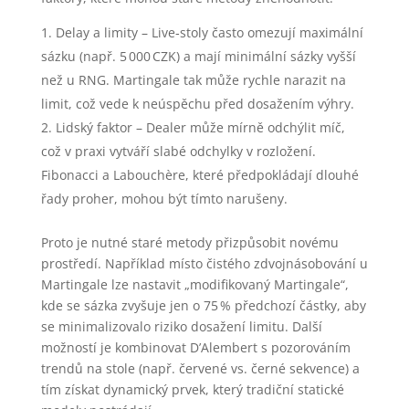
Delay a limity – Live‑stoly často omezují maximální
sázku (např. 5 000 CZK) a mají minimální sázky vyšší
než u RNG. Martingale tak může rychle narazit na
limit, což vede k neúspěchu před dosažením výhry.
Lidský faktor – Dealer může mírně odchýlit míč,
což v praxi vytváří slabé odchylky v rozložení.
Fibonacci a Labouchère, které předpokládají dlouhé
řady proher, mohou být tímto narušeny.
Proto je nutné staré metody přizpůsobit novému
prostředí. Například místo čistého zdvojnásobování u
Martingale lze nastavit „modifikovaný Martingale“,
kde se sázka zvyšuje jen o 75 % předchozí částky, aby
se minimalizovalo riziko dosažení limitu. Další
možností je kombinovat D’Alembert s pozorováním
trendů na stole (např. červené vs. černé sekvence) a
tím získat dynamický prvek, který tradiční statické