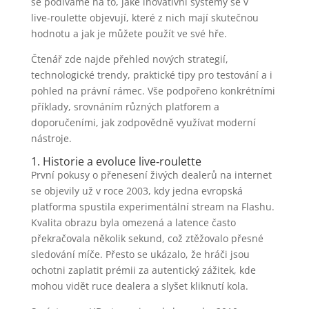
se podíváme na to, jaké inovativní systémy se v
live‑roulette objevují, které z nich mají skutečnou
hodnotu a jak je můžete použít ve své hře.
Čtenář zde najde přehled nových strategií,
technologické trendy, praktické tipy pro testování a i
pohled na právní rámec. Vše podpořeno konkrétními
příklady, srovnáním různých platforem a
doporučeními, jak zodpovědně využívat moderní
nástroje.
1. Historie a evoluce live‑roulette
První pokusy o přenesení živých dealerů na internet
se objevily už v roce 2003, kdy jedna evropská
platforma spustila experimentální stream na Flashu.
Kvalita obrazu byla omezená a latence často
překračovala několik sekund, což ztěžovalo přesné
sledování míče. Přesto se ukázalo, že hráči jsou
ochotni zaplatit prémii za autentický zážitek, kde
mohou vidět ruce dealera a slyšet kliknutí kola.