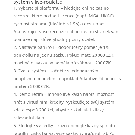
systém v live‑roulette
Vyberte si platformu – hledejte online casino
recenze, které hodnotí licence (např. MGA, UKGC),
rychlost streamu (ideálně < 1,5 s) a dostupnost
AI‑nástrojů. Naše recenze online casino stránek vám
pomůže najít důvěryhodný poskytovatel.
Nastavte bankroll – doporučený poměr je 1 %
bankrollu na jednu sázku. Pokud máte 20 000 CZK,
maximální sázka by neměla přesáhnout 200 CZK.
Zvolte systém – začněte s jednoduchým
adaptivním modelem, například Adaptive Fibonacci s
limitem 5 000 CZK.
Demo‑režim – mnoho live‑kasin nabízí možnost
hrát s virtuálními kredity. Vyzkoušejte svůj systém
zde alespoň 200 kol, abyste získali statisticky
relevantní data.
Sledujte výsledky – zaznamenejte každý spin do
tabulky (číslo, barva, výše sázky, výhra/prohra). Po