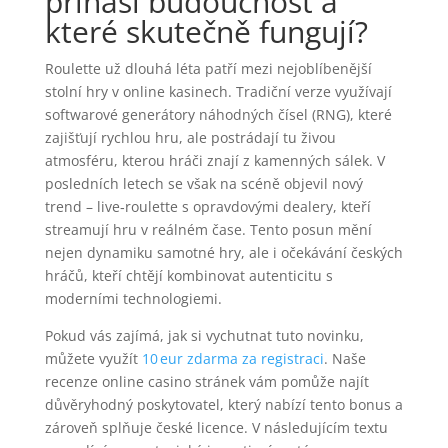
přináší budoucnost a
které skutečně fungují?
Roulette už dlouhá léta patří mezi nejoblíbenější
stolní hry v online kasinech. Tradiční verze využívají
softwarové generátory náhodných čísel (RNG), které
zajišťují rychlou hru, ale postrádají tu živou
atmosféru, kterou hráči znají z kamenných sálek. V
posledních letech se však na scéně objevil nový
trend – live‑roulette s opravdovými dealery, kteří
streamují hru v reálném čase. Tento posun mění
nejen dynamiku samotné hry, ale i očekávání českých
hráčů, kteří chtějí kombinovat autenticitu s
moderními technologiemi.
Pokud vás zajímá, jak si vychutnat tuto novinku,
můžete využít
10 eur zdarma za registraci
. Naše
recenze online casino stránek vám pomůže najít
důvěryhodný poskytovatel, který nabízí tento bonus a
zároveň splňuje české licence. V následujícím textu