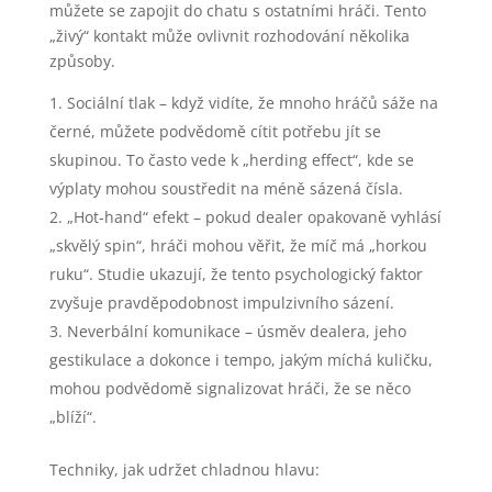
můžete se zapojit do chatu s ostatními hráči. Tento
„živý“ kontakt může ovlivnit rozhodování několika
způsoby.
Sociální tlak – když vidíte, že mnoho hráčů sáže na
černé, můžete podvědomě cítit potřebu jít se
skupinou. To často vede k „herding effect“, kde se
výplaty mohou soustředit na méně sázená čísla.
„Hot‑hand“ efekt – pokud dealer opakovaně vyhlásí
„skvělý spin“, hráči mohou věřit, že míč má „horkou
ruku“. Studie ukazují, že tento psychologický faktor
zvyšuje pravděpodobnost impulzivního sázení.
Neverbální komunikace – úsměv dealera, jeho
gestikulace a dokonce i tempo, jakým míchá kuličku,
mohou podvědomě signalizovat hráči, že se něco
„blíží“.
Techniky, jak udržet chladnou hlavu: