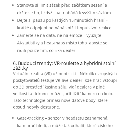
Stanovte si limit sázek před začátkem sezení a
držte se ho, i když chat nabádá k vyšším sázkám.
Dejte si pauzu po každých 15 minutách hraní –
krátké odpojení pomáhá snížit impulsivní reakce.
Zaměřte se na data, ne na emoce – využijte
AI‑statistiky a heat‑maps místo toho, abyste se
řídili pouze tím, co říká dealer.
6. Budoucí trendy: VR‑roulette a hybridní stolní
zážitky
Virtuální realita (VR) už není sci‑fi. Několik evropských
poskytovatelů testuje VR‑live‑dealer, kde hráč vstoupí
do 3D prostředí kasino sálu, vidí dealera v plné
velikosti a dokonce může „přiblížit“ kameru na kolo.
Tato technologie přináší nové datové body, které
dosud nebyly dostupné.
Gaze‑tracking – senzor v headsetu zaznamená,
kam hráč hledí, a může tak odhalit, které číslo ho