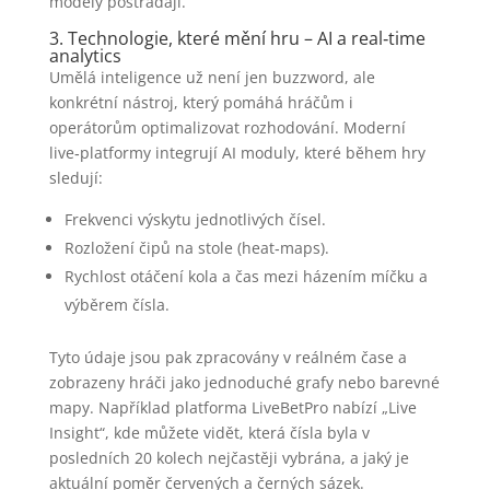
modely postrádají.
3. Technologie, které mění hru – AI a real‑time
analytics
Umělá inteligence už není jen buzzword, ale
konkrétní nástroj, který pomáhá hráčům i
operátorům optimalizovat rozhodování. Moderní
live‑platformy integrují AI moduly, které během hry
sledují:
Frekvenci výskytu jednotlivých čísel.
Rozložení čipů na stole (heat‑maps).
Rychlost otáčení kola a čas mezi házením míčku a
výběrem čísla.
Tyto údaje jsou pak zpracovány v reálném čase a
zobrazeny hráči jako jednoduché grafy nebo barevné
mapy. Například platforma LiveBetPro nabízí „Live
Insight“, kde můžete vidět, která čísla byla v
posledních 20 kolech nejčastěji vybrána, a jaký je
aktuální poměr červených a černých sázek.