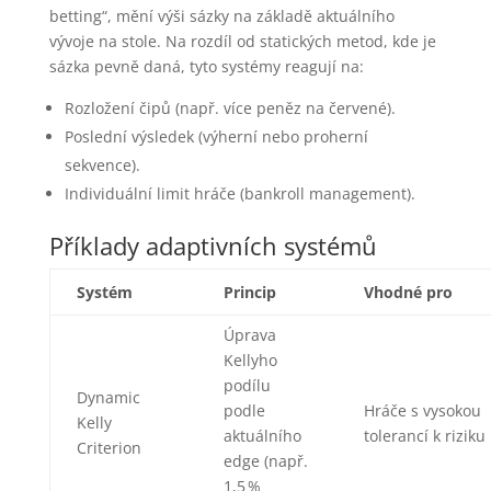
betting“, mění výši sázky na základě aktuálního
vývoje na stole. Na rozdíl od statických metod, kde je
sázka pevně daná, tyto systémy reagují na:
Rozložení čipů (např. více peněz na červené).
Poslední výsledek (výherní nebo proherní
sekvence).
Individuální limit hráče (bankroll management).
Příklady adaptivních systémů
Systém
Princip
Vhodné pro
Úprava
Kellyho
podílu
Dynamic
podle
Hráče s vysokou
Kelly
aktuálního
tolerancí k riziku
Criterion
edge (např.
1,5 %