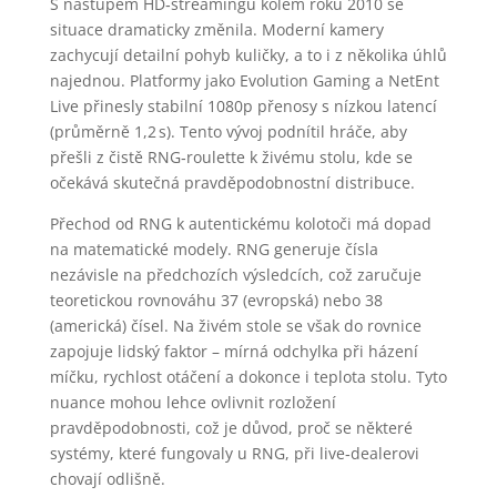
S nástupem HD‑streamingu kolem roku 2010 se
situace dramaticky změnila. Moderní kamery
zachycují detailní pohyb kuličky, a to i z několika úhlů
najednou. Platformy jako Evolution Gaming a NetEnt
Live přinesly stabilní 1080p přenosy s nízkou latencí
(průměrně 1,2 s). Tento vývoj podnítil hráče, aby
přešli z čistě RNG‑roulette k živému stolu, kde se
očekává skutečná pravděpodobnostní distribuce.
Přechod od RNG k autentickému kolotoči má dopad
na matematické modely. RNG generuje čísla
nezávisle na předchozích výsledcích, což zaručuje
teoretickou rovnováhu 37 (evropská) nebo 38
(americká) čísel. Na živém stole se však do rovnice
zapojuje lidský faktor – mírná odchylka při házení
míčku, rychlost otáčení a dokonce i teplota stolu. Tyto
nuance mohou lehce ovlivnit rozložení
pravděpodobnosti, což je důvod, proč se některé
systémy, které fungovaly u RNG, při live‑dealerovi
chovají odlišně.