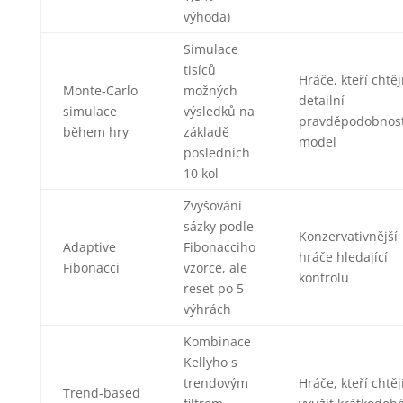
výhoda)
Simulace
tisíců
Hráče, kteří chtěj
Monte‑Carlo
možných
detailní
simulace
výsledků na
pravděpodobnos
během hry
základě
model
posledních
10 kol
Zvyšování
sázky podle
Konzervativnější
Adaptive
Fibonacciho
hráče hledající
Fibonacci
vzorce, ale
kontrolu
reset po 5
výhrách
Kombinace
Kellyho s
trendovým
Hráče, kteří chtěj
Trend‑based