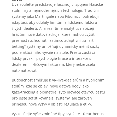
Live‑roulette představuje fascinující spojení klasické
stolní hry a nejmodernějších technologií. Tradiční
systémy jako Martingale nebo Fibonacci potřebují
adaptaci, aby odolaly limitům a lidskému faktoru
živých dealerů. AI a real‑time analytics nabízejí
hráčům nové datové zdroje, které mohou zvýšit
přesnost rozhodnutí, zatímco adaptivní „smart
betting“ systémy umožňují dynamicky měnit sázky
podle aktuálního vývoje na stole. Přesto zůstává
lidský prvek – psychologie hráče a interakce s
dealerem – klíčovým faktorem, který nelze zcela
automatizovat.
Budoucnost směřuje k VR‑live‑dealerům a hybridním
stolům, kde se objeví nové datové body jako
gaze‑tracking a biometrie. Tyto inovace otevřou cestu
pro ještě sofistikovanější systémy, ale zároveň
přinesou nové výzvy v oblasti regulace a etiky.
Vyzkoušejte výše zmíněné tipy, využijte 10 eur bonus