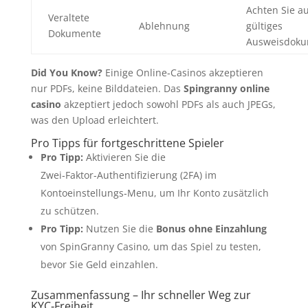
Achten Sie au
Veraltete
Ablehnung
gültiges
Dokumente
Ausweisdoku
Did You Know?
Einige Online‑Casinos akzeptieren
nur PDFs, keine Bilddateien. Das
Spingranny online
casino
akzeptiert jedoch sowohl PDFs als auch JPEGs,
was den Upload erleichtert.
Pro Tipps für fortgeschrittene Spieler
Pro Tipp:
Aktivieren Sie die
Zwei‑Faktor‑Authentifizierung (2FA) im
Kontoeinstellungs‑Menu, um Ihr Konto zusätzlich
zu schützen.
Pro Tipp:
Nutzen Sie die
Bonus ohne Einzahlung
von SpinGranny Casino, um das Spiel zu testen,
bevor Sie Geld einzahlen.
Zusammenfassung – Ihr schneller Weg zur
KYC‑Freiheit