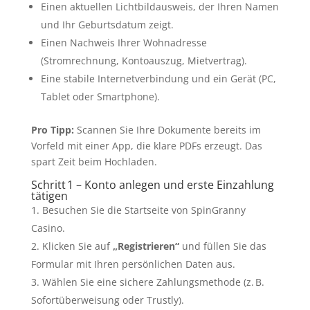
Einen aktuellen Lichtbildausweis, der Ihren Namen
und Ihr Geburtsdatum zeigt.
Einen Nachweis Ihrer Wohnadresse
(Stromrechnung, Kontoauszug, Mietvertrag).
Eine stabile Internetverbindung und ein Gerät (PC,
Tablet oder Smartphone).
Pro Tipp:
Scannen Sie Ihre Dokumente bereits im
Vorfeld mit einer App, die klare PDFs erzeugt. Das
spart Zeit beim Hochladen.
Schritt 1 – Konto anlegen und erste Einzahlung
tätigen
Besuchen Sie die Startseite von SpinGranny
Casino.
Klicken Sie auf
„Registrieren“
und füllen Sie das
Formular mit Ihren persönlichen Daten aus.
Wählen Sie eine sichere Zahlungsmethode (z. B.
Sofortüberweisung oder Trustly).