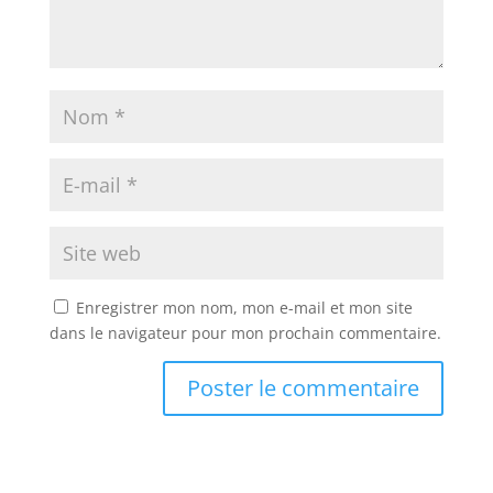
Enregistrer mon nom, mon e-mail et mon site
dans le navigateur pour mon prochain commentaire.