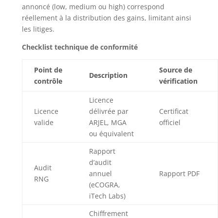
annoncé (low, medium ou high) correspond
réellement à la distribution des gains, limitant ainsi
les litiges.
Checklist technique de conformité
Point de
Source de
Description
contrôle
vérification
Licence
Licence
délivrée par
Certificat
valide
ARJEL, MGA
officiel
ou équivalent
Rapport
d’audit
Audit
annuel
Rapport PDF
RNG
(eCOGRA,
iTech Labs)
Chiffrement