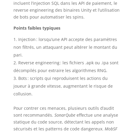
incluent l’injection SQL dans les API de paiement, le
reverse engineering des binaires Unity et l’utilisation
de bots pour automatiser les spins.
Points faibles typiques
Injection : lorsqu’une API accepte des paramètres
non filtrés, un attaquant peut altérer le montant du
pari.
Reverse engineering : les fichiers .apk ou .ipa sont
décompilés pour extraire les algorithmes RNG.
Bots : scripts qui reproduisent les actions du
joueur à grande vitesse, augmentant le risque de
collusion.
Pour contrer ces menaces, plusieurs outils d’audit
sont recommandés.
SonarQube
effectue une analyse
statique du code source, détectant les appels non
sécurisés et les patterns de code dangereux.
MobSF