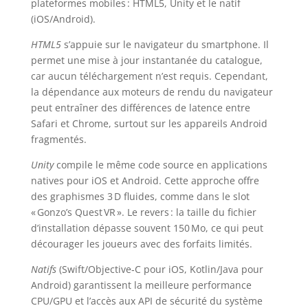
plateformes mobiles : HTML5, Unity et le natif
(iOS/Android).
HTML5
s’appuie sur le navigateur du smartphone. Il
permet une mise à jour instantanée du catalogue,
car aucun téléchargement n’est requis. Cependant,
la dépendance aux moteurs de rendu du navigateur
peut entraîner des différences de latence entre
Safari et Chrome, surtout sur les appareils Android
fragmentés.
Unity
compile le même code source en applications
natives pour iOS et Android. Cette approche offre
des graphismes 3 D fluides, comme dans le slot
« Gonzo’s Quest VR ». Le revers : la taille du fichier
d’installation dépasse souvent 150 Mo, ce qui peut
décourager les joueurs avec des forfaits limités.
Natifs
(Swift/Objective‑C pour iOS, Kotlin/Java pour
Android) garantissent la meilleure performance
CPU/GPU et l’accès aux API de sécurité du système