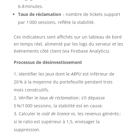
6‑8 minutes.
Taux de réclamation
– nombre de tickets support
par 1 000 sessions, reflète la stabilité.
Ces indicateurs sont affichés sur un tableau de bord
en temps réel, alimenté par les logs du serveur et les
événements côté client (via Firebase Analytics).
Processus de désinvestissement
Identifier les jeux dont le
ARPU
est inférieur de
20 % à la moyenne du portefeuille pendant trois
mois consécutifs.
Vérifier le
taux de réclamation
; s’il dépasse
5 %/1 000 sessions, la stabilité est en cause.
Calculer le
coût de licence
vs. les revenus générés ;
si le ratio est supérieur à 1,5, envisager la
suppression.