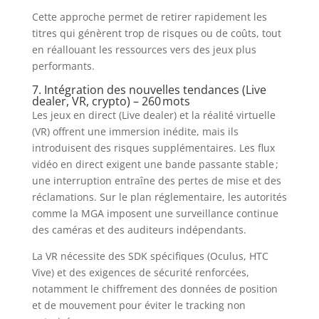
Cette approche permet de retirer rapidement les
titres qui génèrent trop de risques ou de coûts, tout
en réallouant les ressources vers des jeux plus
performants.
7. Intégration des nouvelles tendances (Live
dealer, VR, crypto) – 260 mots
Les jeux en direct (Live dealer) et la réalité virtuelle
(VR) offrent une immersion inédite, mais ils
introduisent des risques supplémentaires. Les flux
vidéo en direct exigent une bande passante stable ;
une interruption entraîne des pertes de mise et des
réclamations. Sur le plan réglementaire, les autorités
comme la MGA imposent une surveillance continue
des caméras et des auditeurs indépendants.
La VR nécessite des SDK spécifiques (Oculus, HTC
Vive) et des exigences de sécurité renforcées,
notamment le chiffrement des données de position
et de mouvement pour éviter le tracking non