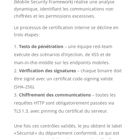
(Mobile Security Framework) réalise une analyse
dynamique, identifiant les communications non
chiffrées et les permissions excessives.
Le processus de certification interne se décline en
trois étapes :
Tests de pénétration
– une équipe red‑team
exécute des scénarios d’injection, de XSS et de
man‑in‑the‑middle sur les endpoints mobiles.
Vérification des signatures
– chaque binaire doit
être signé avec un certificat code‑signing valide
(SHA‑256).
Chiffrement des communications
– toutes les
requêtes HTTP sont obligatoirement passées via
TLS 1.3, avec pinning du certificat du serveur.
Une fois ces contrôles validés, le jeu obtient le label
« Sécurisé » du département conformité, ce qui est