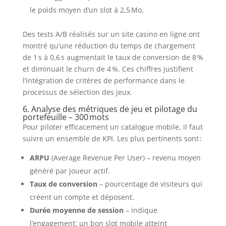
le poids moyen d’un slot à 2,5 Mo.
Des tests A/B réalisés sur un site casino en ligne ont
montré qu’une réduction du temps de chargement
de 1 s à 0,6 s augmentait le taux de conversion de 8 %
et diminuait le churn de 4 %. Ces chiffres justifient
l’intégration de critères de performance dans le
processus de sélection des jeux.
6. Analyse des métriques de jeu et pilotage du
portefeuille – 300 mots
Pour piloter efficacement un catalogue mobile, il faut
suivre un ensemble de KPI. Les plus pertinents sont :
ARPU
(Average Revenue Per User) – revenu moyen
généré par joueur actif.
Taux de conversion
– pourcentage de visiteurs qui
créent un compte et déposent.
Durée moyenne de session
– indique
l’engagement; un bon slot mobile atteint