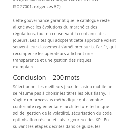
ISO 27001, exigences 5G).
Cette gouvernance garantit que le catalogue reste
aligné avec les évolutions du marché et des
régulations, tout en conservant la confiance des
joueurs. Les sites qui adoptent cette approche voient
souvent leur classement s’améliorer sur Le Far.Fr, qui
récompense les opérateurs affichant une
transparence et une gestion des risques
exemplaires.
Conclusion – 200 mots
Sélectionner les meilleurs jeux de casino mobile ne
se résume pas à choisir les titres les plus flashy. Il
s’agit d’un processus méthodique qui combine
conformité réglementaire, architecture technique
solide, gestion de la volatilité, sécurisation du code,
optimisation réseau et suivi rigoureux des KPI. En
suivant les étapes décrites dans ce guide, les