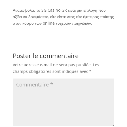
Αναμφίβολα, το SG Casino GR είναι μια επιλογή που
αξίζει να δοκιμάσετε, είτε είστε νέος είτε έμπειρος παίκτης
στον κόσμο των online τυχερών παιχνιδιών.
Poster le commentaire
Votre adresse e-mail ne sera pas publiée.
Les
champs obligatoires sont indiqués avec
*