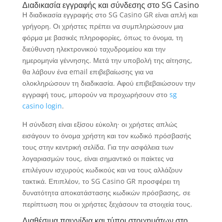
Διαδικασία εγγραφής και σύνδεσης στο SG Casino
Η διαδικασία εγγραφής στο SG Casino GR είναι απλή και
γρήγορη. Οι χρήστες πρέπει να συμπληρώσουν μια
φόρμα με βασικές πληροφορίες, όπως το όνομα, τη
διεύθυνση ηλεκτρονικού ταχυδρομείου και την
ημερομηνία γέννησης. Μετά την υποβολή της αίτησης,
θα λάβουν ένα email επιβεβαίωσης για να
ολοκληρώσουν τη διαδικασία. Αφού επιβεβαιώσουν την
εγγραφή τους, μπορούν να προχωρήσουν στο
sg
casino login
.
Η σύνδεση είναι εξίσου εύκολη· οι χρήστες απλώς
εισάγουν το όνομα χρήστη και τον κωδικό πρόσβασής
τους στην κεντρική σελίδα. Για την ασφάλεια των
λογαριασμών τους, είναι σημαντικό οι παίκτες να
επιλέγουν ισχυρούς κωδικούς και να τους αλλάζουν
τακτικά. Επιπλέον, το SG Casino GR προσφέρει τη
δυνατότητα αποκατάστασης κωδικών πρόσβασης, σε
περίπτωση που οι χρήστες ξεχάσουν τα στοιχεία τους.
Διαθέσιμα παιχνίδια και τύποι στοιχημάτων στο