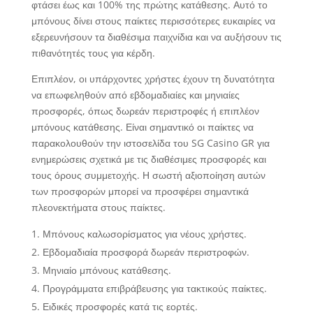
φτάσει έως και 100% της πρώτης κατάθεσης. Αυτό το
μπόνους δίνει στους παίκτες περισσότερες ευκαιρίες να
εξερευνήσουν τα διαθέσιμα παιχνίδια και να αυξήσουν τις
πιθανότητές τους για κέρδη.
Επιπλέον, οι υπάρχοντες χρήστες έχουν τη δυνατότητα
να επωφεληθούν από εβδομαδιαίες και μηνιαίες
προσφορές, όπως δωρεάν περιστροφές ή επιπλέον
μπόνους κατάθεσης. Είναι σημαντικό οι παίκτες να
παρακολουθούν την ιστοσελίδα του SG Casino GR για
ενημερώσεις σχετικά με τις διαθέσιμες προσφορές και
τους όρους συμμετοχής. Η σωστή αξιοποίηση αυτών
των προσφορών μπορεί να προσφέρει σημαντικά
πλεονεκτήματα στους παίκτες.
Μπόνους καλωσορίσματος για νέους χρήστες.
Εβδομαδιαία προσφορά δωρεάν περιστροφών.
Μηνιαίο μπόνους κατάθεσης.
Προγράμματα επιβράβευσης για τακτικούς παίκτες.
Ειδικές προσφορές κατά τις εορτές.