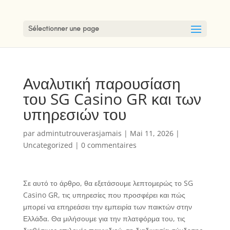
Sélectionner une page
Αναλυτική παρουσίαση
του SG Casino GR και των
υπηρεσιών του
par
admintutrouverasjamais
|
Mai 11, 2026
|
Uncategorized
|
0 commentaires
Σε αυτό το άρθρο, θα εξετάσουμε λεπτομερώς το SG
Casino GR, τις υπηρεσίες που προσφέρει και πώς
μπορεί να επηρεάσει την εμπειρία των παικτών στην
Ελλάδα. Θα μιλήσουμε για την πλατφόρμα του, τις