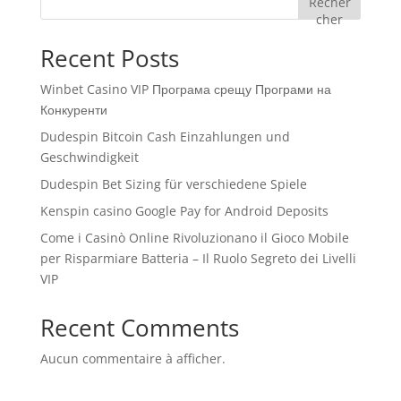
Recher
cher
Recent Posts
Winbet Casino VIP Програма срещу Програми на
Конкуренти
Dudespin Bitcoin Cash Einzahlungen und
Geschwindigkeit
Dudespin Bet Sizing für verschiedene Spiele
Kenspin casino Google Pay for Android Deposits
Come i Casinò Online Rivoluzionano il Gioco Mobile
per Risparmiare Batteria – Il Ruolo Segreto dei Livelli
VIP
Recent Comments
Aucun commentaire à afficher.