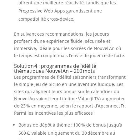
offrent une meilleure réactivité, tandis que les
Progressive Web Apps garantissent une
compatibilité cross‑device.
En suivant ces recommandations, les joueurs
profitent d’une expérience fluide, sécurisée et
immersive, idéale pour les soirées de Nouvel An où
le temps est compté mais l’envie de jouer reste forte.
Solution 4 : programmes de fidélité
thématiques Nouvel An – 260 mots
Les programmes de fidélité saisonniers transforment
le simple jeu de Sic Bo en une aventure ludique. Les
sites qui alignent leurs bonus sur le calendrier du
Nouvel An voient leur Lifetime Value (LTV) augmenter
de 23 % en moyenne, selon le rapport d’Apconnect Fr.
Parmi les incentives les plus efficaces :
Bonus de dépôt à thème : 100 % de bonus jusqu’à
500 €, valable uniquement du 30 décembre au