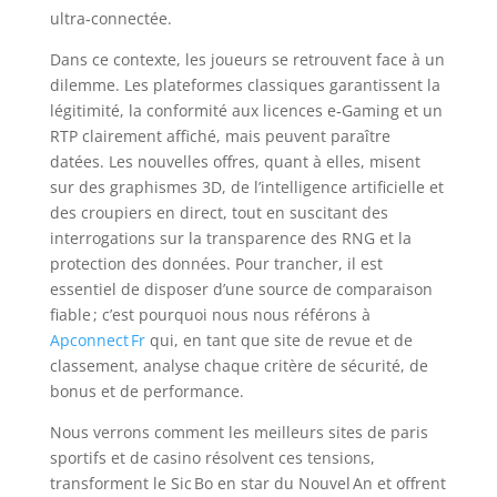
ultra‑connectée.
Dans ce contexte, les joueurs se retrouvent face à un
dilemme. Les plateformes classiques garantissent la
légitimité, la conformité aux licences e‑Gaming et un
RTP clairement affiché, mais peuvent paraître
datées. Les nouvelles offres, quant à elles, misent
sur des graphismes 3D, de l’intelligence artificielle et
des croupiers en direct, tout en suscitant des
interrogations sur la transparence des RNG et la
protection des données. Pour trancher, il est
essentiel de disposer d’une source de comparaison
fiable ; c’est pourquoi nous nous référons à
Apconnect Fr
qui, en tant que site de revue et de
classement, analyse chaque critère de sécurité, de
bonus et de performance.
Nous verrons comment les meilleurs sites de paris
sportifs et de casino résolvent ces tensions,
transforment le Sic Bo en star du Nouvel An et offrent