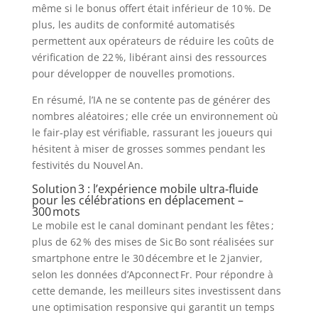
même si le bonus offert était inférieur de 10 %. De
plus, les audits de conformité automatisés
permettent aux opérateurs de réduire les coûts de
vérification de 22 %, libérant ainsi des ressources
pour développer de nouvelles promotions.
En résumé, l’IA ne se contente pas de générer des
nombres aléatoires ; elle crée un environnement où
le fair‑play est vérifiable, rassurant les joueurs qui
hésitent à miser de grosses sommes pendant les
festivités du Nouvel An.
Solution 3 : l’expérience mobile ultra‑fluide
pour les célébrations en déplacement –
300 mots
Le mobile est le canal dominant pendant les fêtes ;
plus de 62 % des mises de Sic Bo sont réalisées sur
smartphone entre le 30 décembre et le 2 janvier,
selon les données d’Apconnect Fr. Pour répondre à
cette demande, les meilleurs sites investissent dans
une optimisation responsive qui garantit un temps