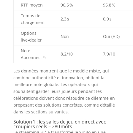
RTP moyen
96,5 %
95,8 %
Temps de
2,3 s
0,9 s
chargement
Options
Non
Oui (HD)
live‑dealer
Note
8,2/10
7,9/10
Apconnect Fr
Les données montrent que le modèle mixte, qui
combine authenticité et innovation, obtient la
meilleure note globale. Les opérateurs qui
souhaitent garder leurs joueurs pendant les
célébrations doivent donc résoudre ce dilemme en
proposant des solutions concrètes, comme détaillé
dans les sections suivantes.
Solution 1 : les salles de jeu en direct avec
croupiers réels – 280 mots
Le streaming HD a transformé le Sic Bo en une