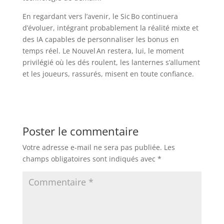
En regardant vers l’avenir, le Sic Bo continuera
d’évoluer, intégrant probablement la réalité mixte et
des IA capables de personnaliser les bonus en
temps réel. Le Nouvel An restera, lui, le moment
privilégié où les dés roulent, les lanternes s’allument
et les joueurs, rassurés, misent en toute confiance.
Poster le commentaire
Votre adresse e-mail ne sera pas publiée.
Les
champs obligatoires sont indiqués avec
*