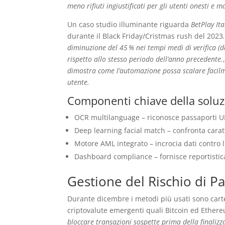
meno rifiuti ingiustificati per gli utenti onesti e 
Un caso studio illuminante riguarda
BetPlay Ita
durante il Black Friday/Cristmas rush del 2023
diminuzione del 45 % nei tempi medi di verifica (d
rispetto allo stesso periodo dell’anno precedente.
dimostra come l’automazione possa scalare facilm
utente.
Componenti chiave della soluz
OCR multilanguage – riconosce passaporti UE, 
Deep learning facial match – confronta carat
Motore AML integrato – incrocia dati contro l
Dashboard compliance – fornisce reportistic
Gestione del Rischio di P
Durante dicembre i metodi più usati sono carte 
criptovalute emergenti quali Bitcoin ed Ether
bloccare transazioni sospette prima della finalizz