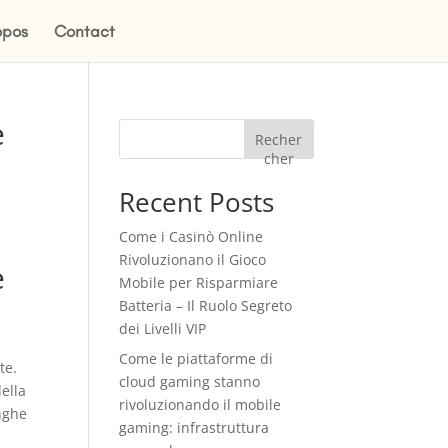
opos
Contact
e
Recher
cher
Recent Posts
Come i Casinò Online
Rivoluzionano il Gioco
e
Mobile per Risparmiare
Batteria – Il Ruolo Segreto
dei Livelli VIP
Come le piattaforme di
te.
cloud gaming stanno
ella
rivoluzionando il mobile
unghe
gaming: infrastruttura