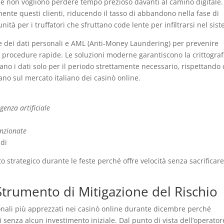
non vogliono perdere tempo prezioso davanti al camino digitale
ente questi clienti, riducendo il tasso di abbandono nella fase di
tà per i truffatori che sfruttano code lente per infiltrarsi nel sis
 dei dati personali e AML (Anti‑Money Laundering) per prevenire
 procedure rapide. Le soluzioni moderne garantiscono la crittograf
o i dati solo per il periodo strettamente necessario, rispettando 
ano sul mercato italiano dei casinò online.
genza artificiale
anzionate
ndi
to strategico durante le feste perché offre velocità senza sacrificar
Strumento di Mitigazione del Rischio
onali più apprezzati nei casinò online durante dicembre perché
i senza alcun investimento iniziale. Dal punto di vista dell’operator