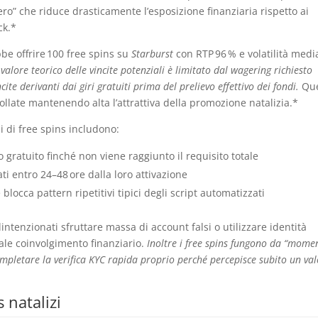
o” che riduce drasticamente l’esposizione finanziaria rispetto ai
ck.*
e offrire 100 free spins su
Starburst
con RTP 96 % e volatilità medi
l valore teorico delle vincite potenziali è limitato dal wagering richiesto
ite derivanti dai giri gratuiti prima del prelievo effettivo dei fondi.
Que
ollate mantenendo alta l’attrattiva della promozione natalizia.*
 di free spins includono:
gratuito finché non viene raggiunto il requisito totale
ati entro 24–48 ore dalla loro attivazione
blocca pattern ripetitivi tipici degli script automatizzati
intenzionati sfruttare massa di account falsi o utilizzare identità
le coinvolgimento finanziario.
Inoltre i free spins fungono da “mome
ompletare la verifica KYC rapida proprio perché percepisce subito un va
s natalizi