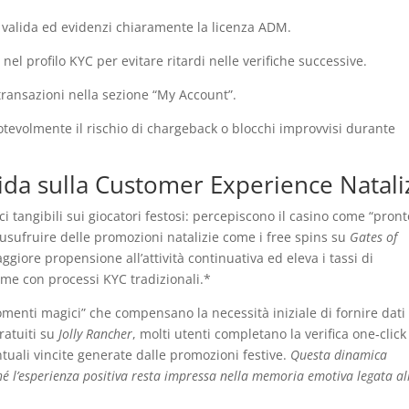
SSL valida ed evidenzi chiaramente la licenza ADM.
nel profilo KYC per evitare ritardi nelle verifiche successive.
 transazioni nella sezione “My Account”.
tevolmente il rischio di chargeback o blocchi improvvisi durante
pida sulla Customer Experience Natali
i tangibili sui giocatori festosi: percepiscono il casino come “pron
usufruire delle promozioni natalizie come i free spins su
Gates of
giore propensione all’attività continuativa ed eleva i tassi di
orme con processi KYC tradizionali.*
menti magici” che compensano la necessità iniziale di fornire dati
gratuiti su
Jolly Rancher
, molti utenti completano la verifica one‑click
uali vincite generate dalle promozioni festive.
Questa dinamica
hé l’esperienza positiva resta impressa nella memoria emotiva legata al