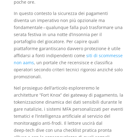
poche ore.
In questo contesto la sicurezza dei pagamenti
diventa un imperativo non più opzionale ma
fondamentale – qualunque falla può trasformare una
serata festiva in una notte d’insonnia per il
portafoglio del giocatore. Per capire quali
piattaforme garantiscano davvero protezione è utile
affidarsi a fonti indipendenti come
siti di scommesse
non aams
, un portale che recensisce e classifica
operatori secondo criteri tecnici rigorosi anziché solo
promozionali.
Nel prosieguo dell’articolo esploreremo le
architetture “Fort Knox” dei gateway di pagamento, la
tokenizzazione dinamica dei dati sensibili durante le
gare natalizie, i sistemi MFA personalizzati per eventi
tematici e l’intelligenza artificiale al servizio del
monitoraggio anti‑frodi. Il lettore uscirà dal
deep‑tech dive con una checklist pratica pronta