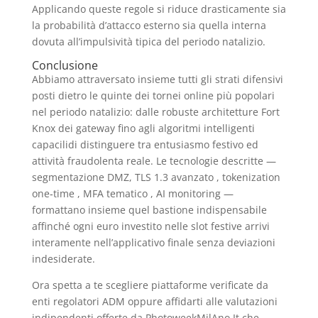
Applicando queste regole si riduce drasticamente sia
la probabilità d’attacco esterno sia quella interna
dovuta all’impulsività tipica del periodo natalizio.
Conclusione
Abbiamo attraversato insieme tutti gli strati difensivi
posti dietro le quinte dei tornei online più popolari
nel periodo natalizio: dalle robuste architetture Fort
Knox dei gateway fino agli algoritmi intelligenti
capacili​di distinguere tra entusiasmo festivo ed
attività fraudolenta reale. Le tecnologie descritte —
segmentazione DMZ, TLS 1​.​3 avanzato , tokenization
one‑time , MFA tematico , AI monitoring —
formattano insieme quel bastione indispensabile
affinché ogni euro investito nelle slot festive arrivi
interamente nell’applicativo finale senza deviazioni
indesiderate.
Ora spetta a te scegliere piattaforme verificate da
enti regolatori ADM oppure affidarti alle valutazioni
indipendenti offerte da Photowee​kMilAno.It che