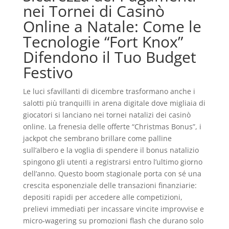
nei Tornei di Casinò
Online a Natale: Come le
Tecnologie “Fort Knox”
Difendono il Tuo Budget
Festivo
Le luci sfavillanti di dicembre trasformano anche i
salotti più tranquilli in arena digitale dove migliaia di
giocatori si lanciano nei tornei natalizi dei casinò
online. La frenesia delle offerte “Christmas Bonus”, i
jackpot che sembrano brillare come palline
sull’albero e la voglia di spendere il bonus natalizio
spingono gli utenti a registrarsi entro l’ultimo giorno
dell’anno. Questo boom stagionale porta con sé una
crescita esponenziale delle transazioni finanziarie:
depositi rapidi per accedere alle competizioni,
prelievi immediati per incassare vincite improvvise e
micro‑wagering su promozioni flash che durano solo