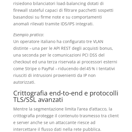
risiedono bilanciatori load‑balancing dotati di
firewall stateful capaci di filtrare pacchetti sospetti
basandosi su firme note e su comportamenti
anomali rilevati tramite IDS/IPS integrati.
Esempio pratico
:
Un operatore italiano ha configurato tre VLAN
distinte – una per le API REST degli acquisti bonus,
una seconda per le comunicazioni PCI DSS del
checkout ed una terza riservata ai processori esterni
come Stripe o PayPal – riducendo del 45 % i tentativi
riusciti di intrusioni provenienti da IP non
autorizzati.
Crittografia end‑to‑end e protocolli
TLS/SSL avanzati
Mentre la segmentazione limita l’area d’attacco, la
crittografia protegge il contenuto trasmesso tra client
e server anche se un attaccante riesce ad
intercettare il flusso dati nella rete pubblica.