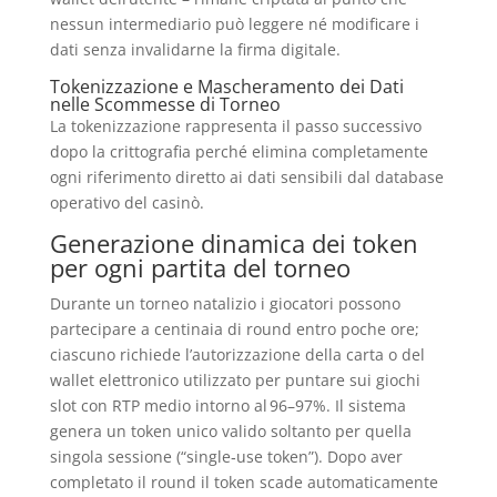
nessun intermediario può leggere né modificare i
dati senza invalidarne la firma digitale.
Tokenizzazione e Mascheramento dei Dati
nelle Scommesse di Torneo
La tokenizzazione rappresenta il passo successivo
dopo la crittografia perché elimina completamente
ogni riferimento diretto ai dati sensibili dal database
operativo del casinò.
Generazione dinamica dei token
per ogni partita del torneo
Durante un torneo natalizio i giocatori possono
partecipare a centinaia di round entro poche ore;
ciascuno richiede l’autorizzazione della carta o del
wallet elettronico utilizzato per puntare sui giochi
slot con RTP medio intorno al 96–97%. Il sistema
genera un token unico valido soltanto per quella
singola sessione (“single‑use token”). Dopo aver
completato il round il token scade automaticamente