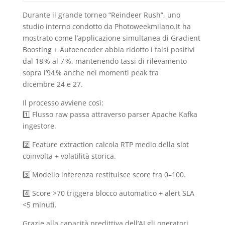
Durante il grande torneo “Reindeer Rush”, uno
studio interno condotto da Photoweekmilano.It ha
mostrato come l’applicazione simultanea di Gradient
Boosting + Autoencoder abbia ridotto i falsi positivi
dal 18 % al 7 %, mantenendo tassi di rilevamento
sopra l’94 % anche nei momenti peak tra
dicembre 24 e 27.
Il processo avviene così:
1️⃣ Flusso raw passa attraverso parser Apache Kafka
ingestore.
2️⃣ Feature extraction calcola RTP medio della slot
coinvolta + volatilità storica.
3️⃣ Modello inferenza restituisce score fra 0–100.
4️⃣ Score >70 triggera blocco automatico + alert SLA
<5 minuti.
Grazie alla capacità predittiva dell’AI gli operatori