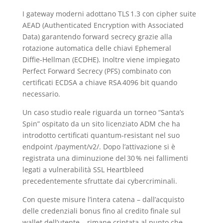
I gateway moderni adottano TLS 1.3 con cipher suite
AEAD (Authenticated Encryption with Associated
Data) garantendo forward secrecy grazie alla
rotazione automatica delle chiavi Ephemeral
Diffie‑Hellman (ECDHE). Inoltre viene impiegato
Perfect Forward Secrecy (PFS) combinato con
certificati ECDSA a chiave RSA 4096 bit quando
necessario.
Un caso studio reale riguarda un torneo “Santa’s
Spin” ospitato da un sito licenziato ADM che ha
introdotto certificati quantum‑resistant nel suo
endpoint /payment/v2/. Dopo l’attivazione si è
registrata una diminuzione del 30 % nei fallimenti
legati a vulnerabilità SSL Heartbleed
precedentemente sfruttate dai cybercriminali.
Con queste misure l’intera catena – dall’acquisto
delle credenziali bonus fino al credito finale sul
wallet dell’utente – rimane criptata al punto che