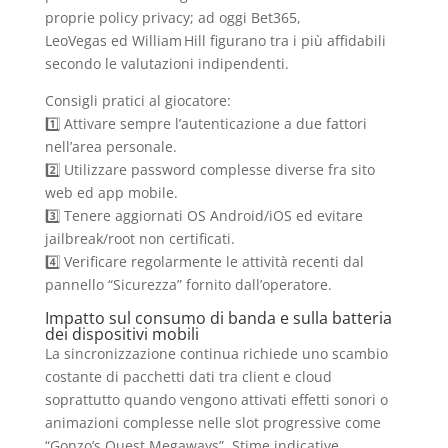
proprie policy privacy; ad oggi Bet365,
LeoVegas ed William Hill figurano tra i più affidabili
secondo le valutazioni indipendenti.
Consigli pratici al giocatore:
1️⃣ Attivare sempre l’autenticazione a due fattori
nell’area personale.
2️⃣ Utilizzare password complesse diverse fra sito
web ed app mobile.
3️⃣ Tenere aggiornati OS Android/iOS ed evitare
jailbreak/root non certificati.
4️⃣ Verificare regolarmente le attività recenti dal
pannello “Sicurezza” fornito dall’operatore.
Impatto sul consumo di banda e sulla batteria
dei dispositivi mobili
La sincronizzazione continua richiede uno scambio
costante di pacchetti dati tra client e cloud
soprattutto quando vengono attivati effetti sonori o
animazioni complesse nelle slot progressive come
“Gonzo’s Quest Megaways”. Stime indicative