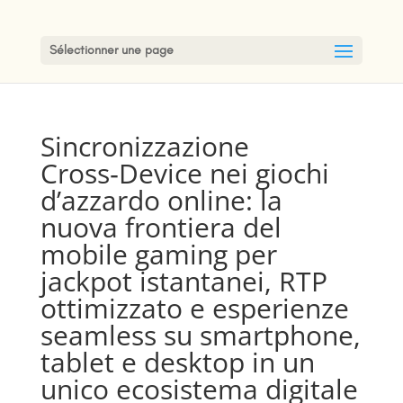
Sélectionner une page
Sincronizzazione
Cross‑Device nei giochi
d’azzardo online: la
nuova frontiera del
mobile gaming per
jackpot istantanei, RTP
ottimizzato e esperienze
seamless su smartphone,
tablet e desktop in un
unico ecosistema digitale