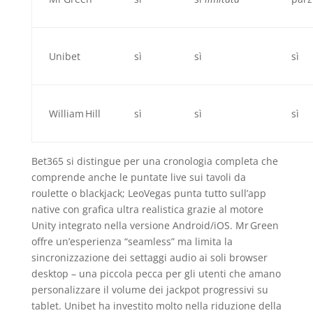
Unibet
sì
sì
sì
William Hill
sì
sì
sì
Bet365 si distingue per una cronologia completa che
comprende anche le puntate live sui tavoli da
roulette o blackjack; LeoVegas punta tutto sull’app
native con grafica ultra realistica grazie al motore
Unity integrato nella versione Android/iOS. Mr Green
offre un’esperienza “seamless” ma limita la
sincronizzazione dei settaggi audio ai soli browser
desktop – una piccola pecca per gli utenti che amano
personalizzare il volume dei jackpot progressivi su
tablet. Unibet ha investito molto nella riduzione della