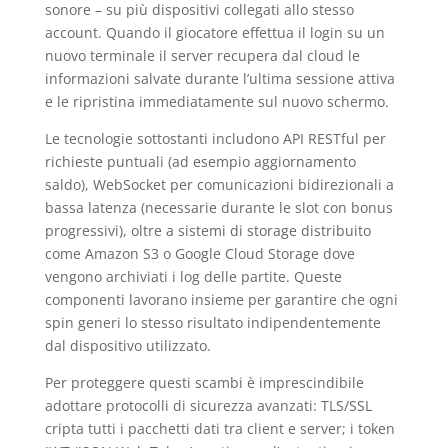
sonore – su più dispositivi collegati allo stesso
account. Quando il giocatore effettua il login su un
nuovo terminale il server recupera dal cloud le
informazioni salvate durante l’ultima sessione attiva
e le ripristina immediatamente sul nuovo schermo.
Le tecnologie sottostanti includono API RESTful per
richieste puntuali (ad esempio aggiornamento
saldo), WebSocket per comunicazioni bidirezionali a
bassa latenza (necessarie durante le slot con bonus
progressivi), oltre a sistemi di storage distribuito
come Amazon S3 o Google Cloud Storage dove
vengono archiviati i log delle partite. Queste
componenti lavorano insieme per garantire che ogni
spin generi lo stesso risultato indipendentemente
dal dispositivo utilizzato.
Per proteggere questi scambi è imprescindibile
adottare protocolli di sicurezza avanzati: TLS/SSL
cripta tutti i pacchetti dati tra client e server; i token