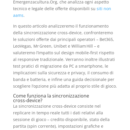
Emergenzacultura.Org, che analizza ogni aspetto
tecnico e legale delle offerte disponibili su
siti non
aams
.
In questo articolo analizzeremo il funzionamento
della sincronizzazione cross‑device, confronteremo
le soluzioni offerte dai principali operatori – Bet365,
LeoVegas, Mr Green, Unibet e William Hill – e
valuteremo l’impatto sul design mobile‑first rispetto
al responsive tradizionale. Verranno inoltre illustrati
test pratici di migrazione da PC a smartphone, le
implicazioni sulla sicurezza e privacy, il consumo di
banda e batteria, e infine una guida decisionale per
scegliere l’opzione più adatta al proprio stile di gioco.
Come funziona la sincronizzazione
cross‑device?
La sincronizzazione cross‑device consiste nel
replicare in tempo reale tutti i dati relativi alla
sessione di gioco – credito disponibile, stato della
partita (spin corrente), impostazioni grafiche e