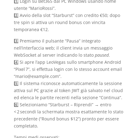
1️⃣ Login su Bet365 dal PC Windows usando nome
utente “MarioRossi”.
2️⃣ Avvio della slot “Starburst” con credito €50; dopo
tre spin si attiva un round bonus con vincita
temporanea €12.
3️⃣ Premiamo il pulsante “Pausa” integrato
nell’interfaccia web; il client invia un messaggio
WebSocket al server indicando lo stato
paused
.
4️⃣ Si apre l’app LeoVegas sullo smartphone Android
“Pixel 7”, si effettua login con lo stesso account email
“mario@example.com”.
5️⃣ Il sistema riconosce automaticamente la sessione
attiva sul PC grazie al token JWT già salvato nel cloud
ed elenca le partite recenti nella sezione “Continua”.
6️⃣ Selezioniamo “Starburst – Riprendi” → entro
< 2 secondi la schermata mostra esattamente lo stato
precedente (“Round bonus $12”) pronto per essere
completato.
Tempi medi osservati: