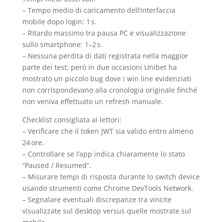
– Tempo medio di caricamento dell’interfaccia
mobile dopo login: 1 s.
– Ritardo massimo tra pausa PC e visualizzazione
sullo smartphone: 1–2 s.
– Nessuna perdita di dati registrata nella maggior
parte dei test; però in due occasioni Unibet ha
mostrato un piccolo bug dove i win line evidenziati
non corrispondevano alla cronologia originale finché
non veniva effettuato un refresh manuale.
Checklist consigliata ai lettori:
– Verificare che il token JWT sia valido entro almeno
24 ore.
– Controllare se l’app indica chiaramente lo stato
“Paused / Resumed”.
– Misurare tempi di risposta durante lo switch device
usando strumenti come Chrome DevTools Network.
– Segnalare eventuali discrepanze tra vincite
visualizzate sul desktop versus quelle mostrate sul