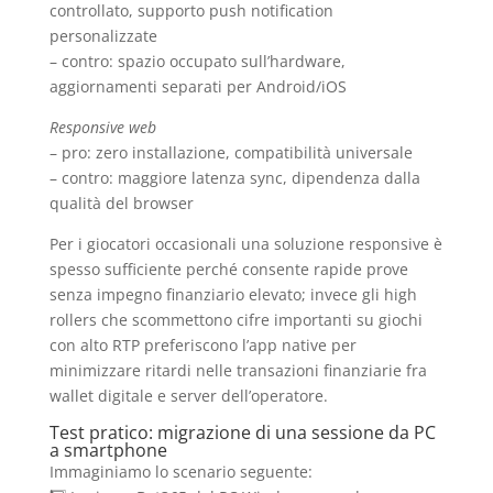
controllato, supporto push notification
personalizzate
– contro: spazio occupato sull’hardware,
aggiornamenti separati per Android/iOS
Responsive web
– pro: zero installazione, compatibilità universale
– contro: maggiore latenza sync, dipendenza dalla
qualità del browser
Per i giocatori occasionali una soluzione responsive è
spesso sufficiente perché consente rapide prove
senza impegno finanziario elevato; invece gli high
rollers che scommettono cifre importanti su giochi
con alto RTP preferiscono l’app native per
minimizzare ritardi nelle transazioni finanziarie fra
wallet digitale e server dell’operatore.
Test pratico: migrazione di una sessione da PC
a smartphone
Immaginiamo lo scenario seguente: