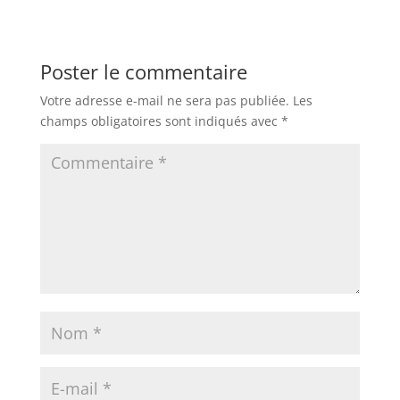
Poster le commentaire
Votre adresse e-mail ne sera pas publiée.
Les
champs obligatoires sont indiqués avec
*