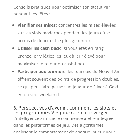
Conseils pratiques pour optimiser son statut VIP
pendant les fêtes :
Planifier ses mises
: concentrez les mises élevées
sur les slots modernes pendant les jours où le
bonus de dépôt est le plus généreux.
Utiliser les cash‑back
: si vous êtes en rang
Bronze, privilégiez les jeux à RTP élevé pour
maximiser le retour du cash‑back.
Participer aux tournois
: les tournois du Nouvel An
offrent souvent des points de progression doublés,
ce qui peut faire passer un joueur de Silver à Gold
en un seul week‑end.
6. Perspectives d’avenir : comment les slots et
les programmes VIP pourraient converger
L’intelligence artificielle commence à être intégrée
dans les plateformes de jeu. Des algorithmes
analysent le comportement de chaque joueur pour