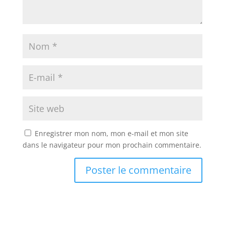
Enregistrer mon nom, mon e-mail et mon site
dans le navigateur pour mon prochain commentaire.