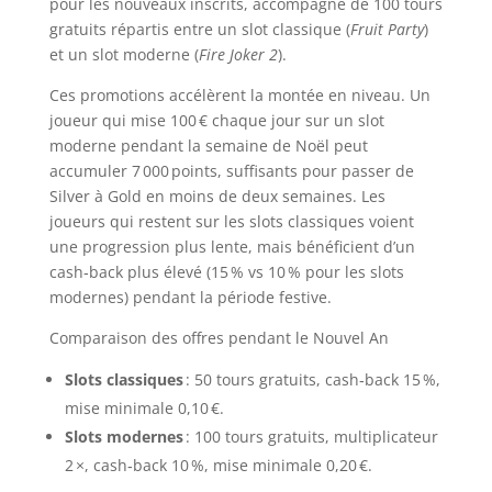
pour les nouveaux inscrits, accompagné de 100 tours
gratuits répartis entre un slot classique (
Fruit Party
)
et un slot moderne (
Fire Joker 2
).
Ces promotions accélèrent la montée en niveau. Un
joueur qui mise 100 € chaque jour sur un slot
moderne pendant la semaine de Noël peut
accumuler 7 000 points, suffisants pour passer de
Silver à Gold en moins de deux semaines. Les
joueurs qui restent sur les slots classiques voient
une progression plus lente, mais bénéficient d’un
cash‑back plus élevé (15 % vs 10 % pour les slots
modernes) pendant la période festive.
Comparaison des offres pendant le Nouvel An
Slots classiques
: 50 tours gratuits, cash‑back 15 %,
mise minimale 0,10 €.
Slots modernes
: 100 tours gratuits, multiplicateur
2 ×, cash‑back 10 %, mise minimale 0,20 €.