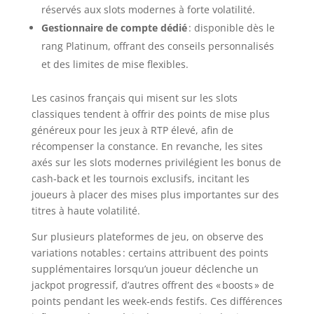
réservés aux slots modernes à forte volatilité.
Gestionnaire de compte dédié
: disponible dès le
rang Platinum, offrant des conseils personnalisés
et des limites de mise flexibles.
Les casinos français qui misent sur les slots
classiques tendent à offrir des points de mise plus
généreux pour les jeux à RTP élevé, afin de
récompenser la constance. En revanche, les sites
axés sur les slots modernes privilégient les bonus de
cash‑back et les tournois exclusifs, incitant les
joueurs à placer des mises plus importantes sur des
titres à haute volatilité.
Sur plusieurs plateformes de jeu, on observe des
variations notables : certains attribuent des points
supplémentaires lorsqu’un joueur déclenche un
jackpot progressif, d’autres offrent des « boosts » de
points pendant les week‑ends festifs. Ces différences