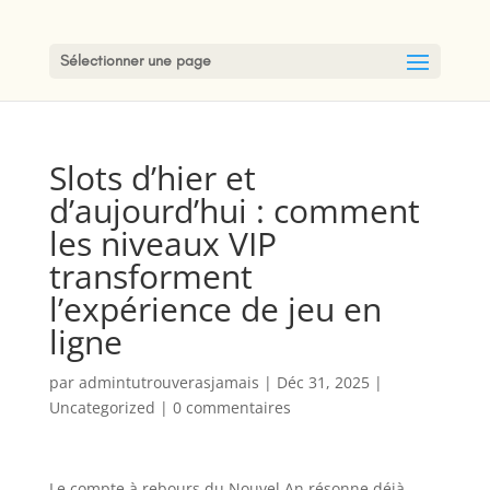
Sélectionner une page
Slots d’hier et
d’aujourd’hui : comment
les niveaux VIP
transforment
l’expérience de jeu en
ligne
par
admintutrouverasjamais
|
Déc 31, 2025
|
Uncategorized
|
0 commentaires
Le compte à rebours du Nouvel An résonne déjà