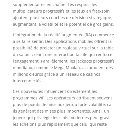
supplémentaires en chaîne. Les respins, les
multiplicateurs progressifs et les jeux en free‑spin
ajoutent plusieurs couches de décision stratégique,
augmentant la volatilité et le potentiel de gros gains.
L’intégration de la réalité augmentée (RA) commence
à se faire sentir. Des applications mobiles offrent la
possibilité de projeter un rouleau virtuel sur la table
du salon, créant une interaction tactile qui renforce
l’engagement. Parallèlement, les jackpots progressifs
mondiaux, comme le Mega Moolah, accumulent des
millions d’euros grâce à un réseau de casinos
interconnectés.
Ces nouveautés influencent directement les
programmes VIP. Les opérateurs attribuent souvent
plus de points de mise aux jeux à forte volatilité, car
ils génèrent des mises plus importantes. Ainsi, un
joueur qui privilégie les slots modernes peut gravir
les échelons plus rapidement que celui qui reste