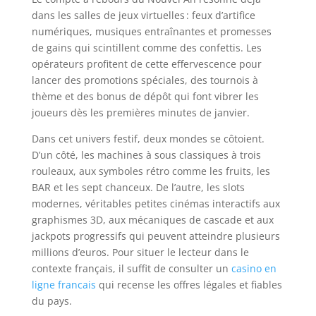
dans les salles de jeux virtuelles : feux d’artifice
numériques, musiques entraînantes et promesses
de gains qui scintillent comme des confettis. Les
opérateurs profitent de cette effervescence pour
lancer des promotions spéciales, des tournois à
thème et des bonus de dépôt qui font vibrer les
joueurs dès les premières minutes de janvier.
Dans cet univers festif, deux mondes se côtoient.
D’un côté, les machines à sous classiques à trois
rouleaux, aux symboles rétro comme les fruits, les
BAR et les sept chanceux. De l’autre, les slots
modernes, véritables petites cinémas interactifs aux
graphismes 3D, aux mécaniques de cascade et aux
jackpots progressifs qui peuvent atteindre plusieurs
millions d’euros. Pour situer le lecteur dans le
contexte français, il suffit de consulter un
casino en
ligne francais
qui recense les offres légales et fiables
du pays.