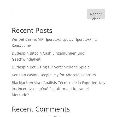
Recher
cher
Recent Posts
Winbet Casino VIP Програма срещу Програми на
Конкуренти
Dudespin Bitcoin Cash Einzahlungen und
Geschwindigkeit
Dudespin Bet Sizing für verschiedene Spiele
Kenspin casino Google Pay for Android Deposits
Blackjack en Vivo: Análisis Técnico de la Experiencia y
los Incentivos – ¿Qué Plataformas Lideran el
Mercado?
Recent Comments