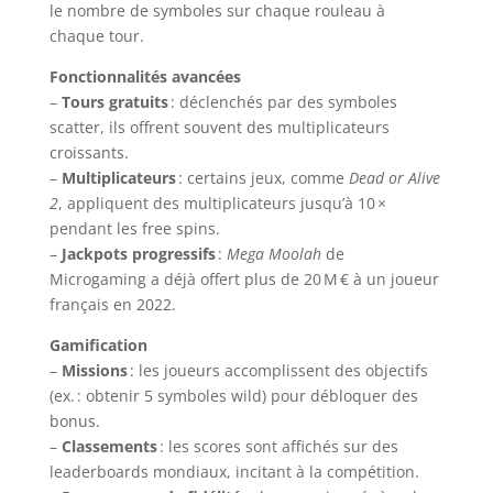
le nombre de symboles sur chaque rouleau à
chaque tour.
Fonctionnalités avancées
–
Tours gratuits
: déclenchés par des symboles
scatter, ils offrent souvent des multiplicateurs
croissants.
–
Multiplicateurs
: certains jeux, comme
Dead or Alive
2
, appliquent des multiplicateurs jusqu’à 10 ×
pendant les free spins.
–
Jackpots progressifs
:
Mega Moolah
de
Microgaming a déjà offert plus de 20 M € à un joueur
français en 2022.
Gamification
–
Missions
: les joueurs accomplissent des objectifs
(ex. : obtenir 5 symboles wild) pour débloquer des
bonus.
–
Classements
: les scores sont affichés sur des
leaderboards mondiaux, incitant à la compétition.