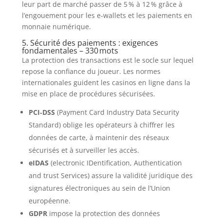
leur part de marché passer de 5 % à 12 % grâce à
l’engouement pour les e‑wallets et les paiements en
monnaie numérique.
5. Sécurité des paiements : exigences
fondamentales – 330 mots
La protection des transactions est le socle sur lequel
repose la confiance du joueur. Les normes
internationales guident les casinos en ligne dans la
mise en place de procédures sécurisées.
PCI‑DSS
(Payment Card Industry Data Security
Standard) oblige les opérateurs à chiffrer les
données de carte, à maintenir des réseaux
sécurisés et à surveiller les accès.
eIDAS
(electronic IDentification, Authentication
and trust Services) assure la validité juridique des
signatures électroniques au sein de l’Union
européenne.
GDPR
impose la protection des données