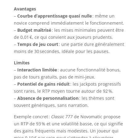
Avantages
–
Courbe d’apprentissage quasi nulle
: même un
novice comprend immédiatement le fonctionnement.
–
Budget maîtrisé
: les mises minimales peuvent être
de 0,01 €, ce qui convient aux joueurs prudents.
–
Temps de jeu court
: une partie dure généralement
moins de 30 secondes, idéale pour les pauses.
Limites
–
Interaction limitée
: aucune fonctionnalité bonus,
pas de tours gratuits, pas de mini‑jeux.
–
Potentiel de gains réduit
: les jackpots progressifs
sont rares, le RTP moyen tourne autour de 92 %.
–
Absence de personnalisation
: les thèmes sont
souvent génériques, sans narration.
Exemple concret :
Classic 777
de Novomatic propose
un RTP de 93 % et une volatilité basse, ce qui signifie
des gains fréquents mais modestes. Un joueur qui
mise 0,10 € par spin peut s’attendre à récupérer