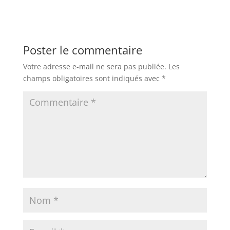
Poster le commentaire
Votre adresse e-mail ne sera pas publiée.
Les
champs obligatoires sont indiqués avec
*