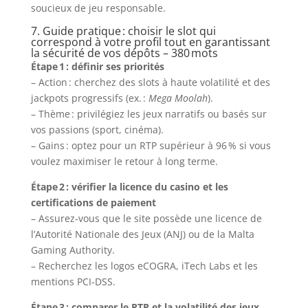
soucieux de jeu responsable.
7. Guide pratique : choisir le slot qui
correspond à votre profil tout en garantissant
la sécurité de vos dépôts – 380 mots
Étape 1 : définir ses priorités
– Action : cherchez des slots à haute volatilité et des
jackpots progressifs (ex. :
Mega Moolah
).
– Thème : privilégiez les jeux narratifs ou basés sur
vos passions (sport, cinéma).
– Gains : optez pour un RTP supérieur à 96 % si vous
voulez maximiser le retour à long terme.
Étape 2 : vérifier la licence du casino et les
certifications de paiement
– Assurez‑vous que le site possède une licence de
l’Autorité Nationale des Jeux (ANJ) ou de la Malta
Gaming Authority.
– Recherchez les logos eCOGRA, iTech Labs et les
mentions PCI‑DSS.
Étape 3 : comparer le RTP et la volatilité des jeux