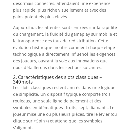
désormais connectés, attendaient une expérience
plus rapide, plus riche visuellement et avec des
gains potentiels plus élevés.
Aujourd’hui, les attentes sont centrées sur la rapidité
du chargement, la fluidité du gameplay sur mobile et
la transparence des taux de redistribution. Cette
évolution historique montre comment chaque étape
technologique a directement influencé les exigences
des joueurs, ouvrant la voie aux innovations que
nous détaillerons dans les sections suivantes.
2. Caractéristiques des slots classiques –
340 mots
Les slots classiques restent ancrés dans une logique
de simplicité. Un dispositif typique comporte trois
rouleaux, une seule ligne de paiement et des
symboles emblématiques : fruits, sept, diamants. Le
joueur mise une ou plusieurs pièces, tire le levier (ou
clique sur « Spin ») et attend que les symboles
s’alignent.