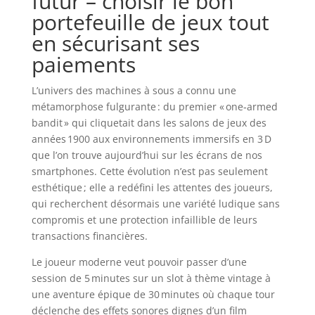
futur – choisir le bon
portefeuille de jeux tout
en sécurisant ses
paiements
L’univers des machines à sous a connu une
métamorphose fulgurante : du premier « one‑armed
bandit » qui cliquetait dans les salons de jeux des
années 1900 aux environnements immersifs en 3 D
que l’on trouve aujourd’hui sur les écrans de nos
smartphones. Cette évolution n’est pas seulement
esthétique ; elle a redéfini les attentes des joueurs,
qui recherchent désormais une variété ludique sans
compromis et une protection infaillible de leurs
transactions financières.
Le joueur moderne veut pouvoir passer d’une
session de 5 minutes sur un slot à thème vintage à
une aventure épique de 30 minutes où chaque tour
déclenche des effets sonores dignes d’un film