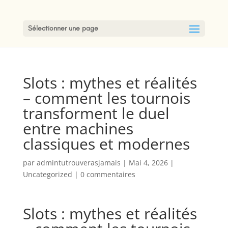
Sélectionner une page
Slots : mythes et réalités
– comment les tournois
transforment le duel
entre machines
classiques et modernes
par
admintutrouverasjamais
|
Mai 4, 2026
|
Uncategorized
|
0 commentaires
Slots : mythes et réalités