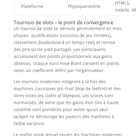
HTML5,
Plateforme
Physique/online
mobile, V
Tournois de slots – le point de convergence
Un tournoi de slots se déroule généralement en trois
phases : qualifications (sessions de jeu limitées),
classement (leaderboard en temps réel) et remise
des prix (prize pool partagé). Les participants
accumulent des points proportionnels aux gains
obtenus, chaque euro misé étant converti en points
selon un coefficient défini par l’organisateur.
Les tournois modernes intègrent à la fois des
machines classiques (ex.
Fruit Shop
de NetEnt) et des
titres vidéo (ex.
Gates of Olympus
). Les scores sont
normalisés, de sorte que les gains d’un slot à haute
volatilité sont pondérés pour éviter qu’un seul
jackpot ne décourage les joueurs des machines à
faible variance.
Le mythe selon lequel seules les machines modernes