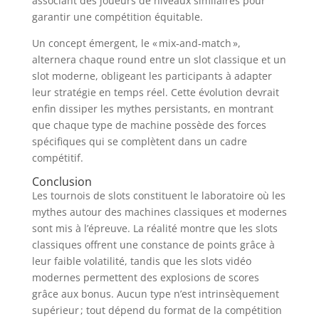
associant des joueurs de niveaux similaires pour
garantir une compétition équitable.
Un concept émergent, le « mix‑and‑match »,
alternera chaque round entre un slot classique et un
slot moderne, obligeant les participants à adapter
leur stratégie en temps réel. Cette évolution devrait
enfin dissiper les mythes persistants, en montrant
que chaque type de machine possède des forces
spécifiques qui se complètent dans un cadre
compétitif.
Conclusion
Les tournois de slots constituent le laboratoire où les
mythes autour des machines classiques et modernes
sont mis à l’épreuve. La réalité montre que les slots
classiques offrent une constance de points grâce à
leur faible volatilité, tandis que les slots vidéo
modernes permettent des explosions de scores
grâce aux bonus. Aucun type n’est intrinsèquement
supérieur ; tout dépend du format de la compétition