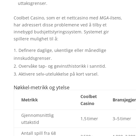
uttaksgrenser.
Coolbet Casino, som er et nettcasino med
MGA‑lisens
,
har adressert disse problemene ved å tilby et
innebygd budsjettstyringssystem. Systemet gir
spillere mulighet til å:
Definere daglige, ukentlige eller månedlige
innskuddsgrenser.
Overvåke tap‑ og gevinsthistorikk i sanntid.
Aktivere selv‑utelukkelse på kort varsel.
Nøkkel‑metrikk og ytelse
Coolbet
Metrikk
Bransjegje
Casino
Gjennomsnittlig
1,5 timer
3–5 timer
uttakstid
Antall spill fra 68