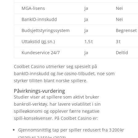
MGA‑lisens
Ja
Nei
BankID‑innskudd
Ja
Nei
Budsjettstyringssystem
Ja
Begrenset
Uttakstid (gj.sn.)
1,5 t
3 t
Kundeservice 24/7
Ja
Deltid
Coolbet Casino utmerker seg spesielt på
bankID‑innskudd og
live casino
‑tilbudet, noe som
styrker tilliten blant norske spillere.
Påvirknings‑vurdering
Studier viser at spillere som aktivt bruker
bankroll‑verktøy, har lavere volatilitet i sin
spilleøkonomi og opplever færre negative
spill‑konsekvenser. På Coolbet Casino er:
Gjennomsnittlig tap per spiller redusert fra 3 200 kr
(2020) til 2 150 kr (2023).