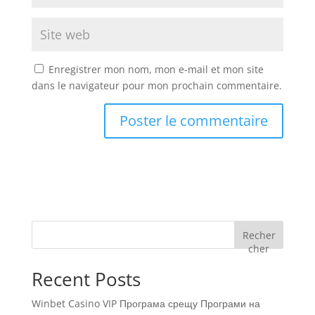
Enregistrer mon nom, mon e-mail et mon site
dans le navigateur pour mon prochain commentaire.
Recher
cher
Recent Posts
Winbet Casino VIP Програма срещу Програми на