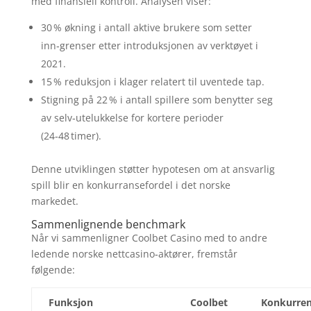
med finansiell kontroll. Analysen viser:
30 % økning i antall aktive brukere som setter
inn‑grenser etter introduksjonen av verktøyet i
2021.
15 % reduksjon i klager relatert til uventede tap.
Stigning på 22 % i antall spillere som benytter seg
av selv‑utelukkelse for kortere perioder
(24‑48 timer).
Denne utviklingen støtter hypotesen om at ansvarlig
spill blir en konkurransefordel i det norske
markedet.
Sammenlignende benchmark
Når vi sammenligner Coolbet Casino med to andre
ledende norske nettcasino‑aktører, fremstår
følgende:
Funksjon
Coolbet
Konkurren