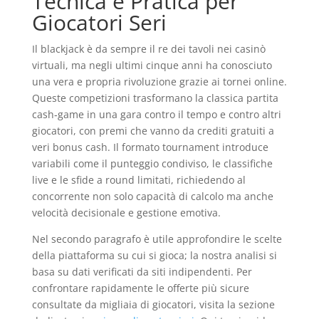
Tecnica e Pratica per
Giocatori Seri
Il blackjack è da sempre il re dei tavoli nei casinò
virtuali, ma negli ultimi cinque anni ha conosciuto
una vera e propria rivoluzione grazie ai tornei online.
Queste competizioni trasformano la classica partita
cash‑game in una gara contro il tempo e contro altri
giocatori, con premi che vanno da crediti gratuiti a
veri bonus cash. Il formato tournament introduce
variabili come il punteggio condiviso, le classifiche
live e le sfide a round limitati, richiedendo al
concorrente non solo capacità di calcolo ma anche
velocità decisionale e gestione emotiva.
Nel secondo paragrafo è utile approfondire le scelte
della piattaforma su cui si gioca; la nostra analisi si
basa su dati verificati da siti indipendenti. Per
confrontare rapidamente le offerte più sicure
consultate da migliaia di giocatori, visita la sezione