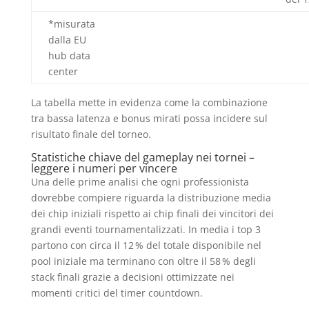
*misurata
dalla EU
hub data
center
La tabella mette in evidenza come la combinazione
tra bassa latenza e bonus mirati possa incidere sul
risultato finale del torneo.
Statistiche chiave del gameplay nei tornei –
leggere i numeri per vincere
Una delle prime analisi che ogni professionista
dovrebbe compiere riguarda la distribuzione media
dei chip iniziali rispetto ai chip finali dei vincitori dei
grandi eventi tournamentalizzati. In media i top 3
partono con circa il 12 % del totale disponibile nel
pool iniziale ma terminano con oltre il 58 % degli
stack finali grazie a decisioni ottimizzate nei
momenti critici del timer countdown.