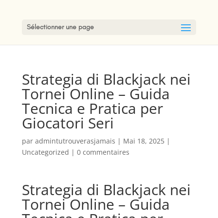
Sélectionner une page
Strategia di Blackjack nei
Tornei Online – Guida
Tecnica e Pratica per
Giocatori Seri
par
admintutrouverasjamais
|
Mai 18, 2025
|
Uncategorized
|
0 commentaires
Strategia di Blackjack nei
Tornei Online – Guida