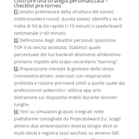
Costruire una strategia personalizzata –
checklist pre‑torneo
1️⃣ Analisi preliminare della struttura del torneo
scelto (numero round, durata totale). Identifica se si
tratta di Sit‑&‑Go rapido (< 15 minuti) o Leaderboard
settimanale (> 60 minuti).
2️⃣ Definizione degli obiettivi personali (posizione
TOP 3 vs vincita assoluta). Stabilisci quale
percentuale del tuo bankroll destinerai all’obiettivo
primario rispetto allo scopo secondario “learning”.
3️⃣ Preparazione mentale & gestione dello stress
cronometro‐driven: esercitati con respirazione
profonda e routine pre‐hand simili a quelle usate dai
professionisti pokeristici; utilizza app anti‐
distrazione sui dispositivi mobili durante sessioni
lunghe.
4️⃣ Test su simulatori gratuiti integrati nelle
piattaforme consigliate da Projectedward.Eu: scegli
almeno due ambientazioni diverse (single deck vs
multi deck) e registra tassi win/loss su almeno 500