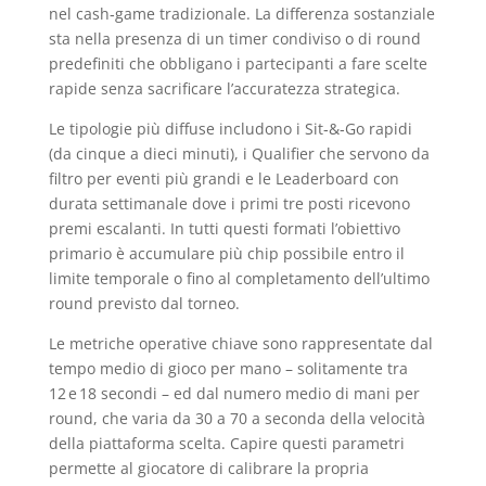
nel cash‑game tradizionale. La differenza sostanziale
sta nella presenza di un timer condiviso o di round
predefiniti che obbligano i partecipanti a fare scelte
rapide senza sacrificare l’accuratezza strategica.
Le tipologie più diffuse includono i Sit‑&‑Go rapidi
(da cinque a dieci minuti), i Qualifier che servono da
filtro per eventi più grandi e le Leaderboard con
durata settimanale dove i primi tre posti ricevono
premi escalanti. In tutti questi formati l’obiettivo
primario è accumulare più chip possibile entro il
limite temporale o fino al completamento dell’ultimo
round previsto dal torneo.
Le metriche operative chiave sono rappresentate dal
tempo medio di gioco per mano – solitamente tra
12 e 18 secondi – ed dal numero medio di mani per
round, che varia da 30 a 70 a seconda della velocità
della piattaforma scelta. Capire questi parametri
permette al giocatore di calibrare la propria