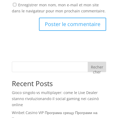
Enregistrer mon nom, mon e-mail et mon site
dans le navigateur pour mon prochain commentaire.
Recher
cher
Recent Posts
Gioco singolo vs multiplayer: come le Live Dealer
stanno rivoluzionando il social gaming nei casinò
online
Winbet Casino VIP Програма срещу Програми на