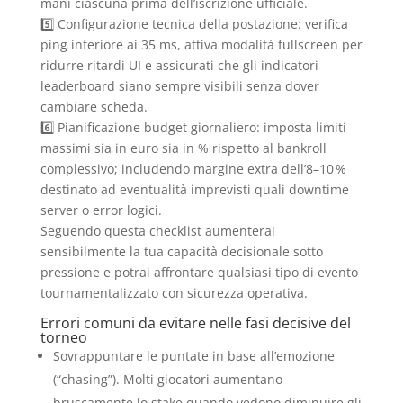
mani ciascuna prima dell’iscrizione ufficiale.
5️⃣ Configurazione tecnica della postazione: verifica
ping inferiore ai 35 ms, attiva modalità fullscreen per
ridurre ritardi UI e assicurati che gli indicatori
leaderboard siano sempre visibili senza dover
cambiare scheda.
6️⃣ Pianificazione budget giornaliero: imposta limiti
massimi sia in euro sia in % rispetto al bankroll
complessivo; includendo margine extra dell’​8–10 %
destinato ad eventualità imprevisti quali downtime
server o error logici.
Seguendo questa checklist aumenterai
sensibilmente la tua capacità decisionale sotto
pressione e potrai affrontare qualsiasi tipo di evento
tournamentalizzato con sicurezza operativa.
Errori comuni da evitare nelle fasi decisive del
torneo
Sovrappuntare le puntate in base all’emozione
(“chasing”). Molti giocatori aumentano
bruscamente lo stake quando vedono diminuire gli