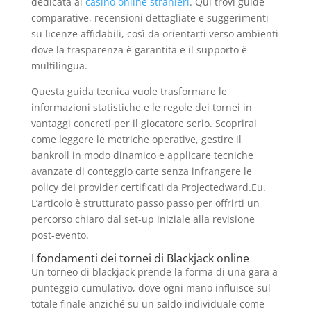
dedicata ai
casino online stranieri
. Qui trovi guide
comparative, recensioni dettagliate e suggerimenti
su licenze affidabili, così da orientarti verso ambienti
dove la trasparenza è garantita e il supporto è
multilingua.
Questa guida tecnica vuole trasformare le
informazioni statistiche e le regole dei tornei in
vantaggi concreti per il giocatore serio. Scoprirai
come leggere le metriche operative, gestire il
bankroll in modo dinamico e applicare tecniche
avanzate di conteggio carte senza infrangere le
policy dei provider certificati da Projectedward.Eu.
L’articolo è strutturato passo passo per offrirti un
percorso chiaro dal set‑up iniziale alla revisione
post‑evento.
I fondamenti dei tornei di Blackjack online
Un torneo di blackjack prende la forma di una gara a
punteggio cumulativo, dove ogni mano influisce sul
totale finale anziché su un saldo individuale come