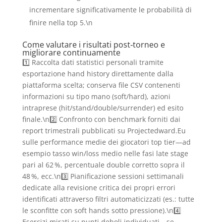
incrementare significativamente le probabilità di
finire nella top 5.\n
Come valutare i risultati post‑torneo e
migliorare continuamente
1️⃣ Raccolta dati statistici personali tramite
esportazione hand history direttamente dalla
piattaforma scelta; conserva file CSV contenenti
informazioni su tipo mano (soft/hard), azioni
intraprese (hit/stand/double/surrender) ed esito
finale.\n2️⃣ Confronto con benchmark forniti dai
report trimestrali pubblicati su Projectedward.Eu
sulle performance medie dei giocatori top tier—ad
esempio tasso win/loss medio nelle fasi late stage
pari al 62 %, percentuale double corretto sopra il
48 %, ecc.\n3️⃣ Pianificazione sessioni settimanali
dedicate alla revisione critica dei propri errori
identificati attraverso filtri automaticizzati (es.: tutte
le sconfitte con soft hands sotto pressione).\n4️⃣
Esercizi mirati su punti deboli individuati—se