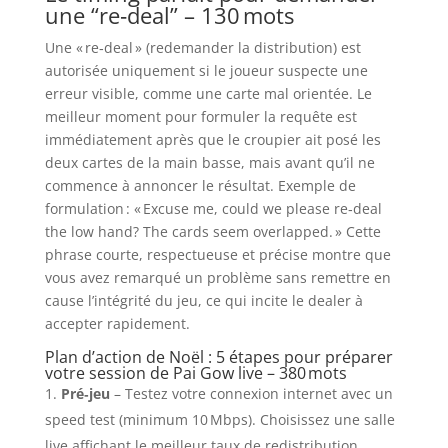
une “re‑deal” – 130 mots
Une « re‑deal » (redemander la distribution) est
autorisée uniquement si le joueur suspecte une
erreur visible, comme une carte mal orientée. Le
meilleur moment pour formuler la requête est
immédiatement après que le croupier ait posé les
deux cartes de la main basse, mais avant qu’il ne
commence à annoncer le résultat. Exemple de
formulation : « Excuse me, could we please re‑deal
the low hand? The cards seem overlapped. » Cette
phrase courte, respectueuse et précise montre que
vous avez remarqué un problème sans remettre en
cause l’intégrité du jeu, ce qui incite le dealer à
accepter rapidement.
Plan d’action de Noël : 5 étapes pour préparer
votre session de Pai Gow live – 380 mots
Pré‑jeu
– Testez votre connexion internet avec un
speed test (minimum 10 Mbps). Choisissez une salle
live affichant le meilleur taux de redistribution