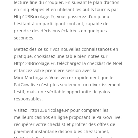
lecture fine du croupier. En suivant le plan d’action
en cinq étapes et en utilisant les outils fournis par
Http123Bricolage.Fr, vous passerez d’un joueur
hésitant à un participant confiant, capable de
prendre des décisions éclairées en quelques
secondes.
Mettez dès ce soir vos nouvelles connaissances en
pratique, choisissez une table bien notée sur
Http123Bricolage.Fr, téléchargez la checklist de Noël
et lancez votre première session avec la
Mini‑Martingale. Vous verrez rapidement que le
Pai Gow live n’est plus seulement un divertissement
festif, mais une véritable opportunité de gains
responsables.
Visitez Http123Bricolage.Fr pour comparer les
meilleurs casinos en ligne proposant le Pai Gow live,
récupérer votre checklist et profiter des offres de
paiement instantané disponibles chez Unibet,