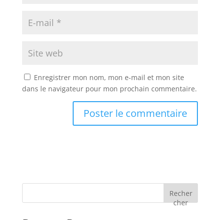
Enregistrer mon nom, mon e-mail et mon site
dans le navigateur pour mon prochain commentaire.
Recher
cher