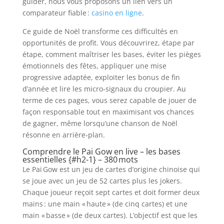
guider, nous vous proposons un lien vers un
comparateur fiable :
casino en ligne
.
Ce guide de Noël transforme ces difficultés en
opportunités de profit. Vous découvrirez, étape par
étape, comment maîtriser les bases, éviter les pièges
émotionnels des fêtes, appliquer une mise
progressive adaptée, exploiter les bonus de fin
d’année et lire les micro‑signaux du croupier. Au
terme de ces pages, vous serez capable de jouer de
façon responsable tout en maximisant vos chances
de gagner, même lorsqu’une chanson de Noël
résonne en arrière‑plan.
Comprendre le Pai Gow en live – les bases
essentielles {#h2-1} – 380 mots
Le Pai Gow est un jeu de cartes d’origine chinoise qui
se joue avec un jeu de 52 cartes plus les jokers.
Chaque joueur reçoit sept cartes et doit former deux
mains : une main « haute » (de cinq cartes) et une
main « basse » (de deux cartes). L’objectif est que les