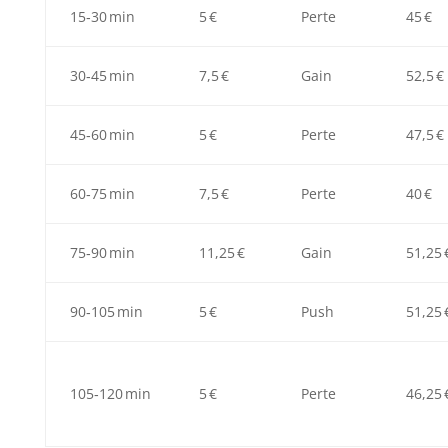
15‑30 min
5 €
Perte
45 €
30‑45 min
7,5 €
Gain
52,5 €
45‑60 min
5 €
Perte
47,5 €
60‑75 min
7,5 €
Perte
40 €
75‑90 min
11,25 €
Gain
51,25 
90‑105 min
5 €
Push
51,25 
105‑120 min
5 €
Perte
46,25 