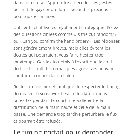
dans le résultat. Apprendre à décoder ces gestes
permet de gagner quelques secondes précieuses
pour ajuster la mise.
Utiliser le chat live est également stratégique. Posez
des questions ciblées comme « Is the cut random? »
ou « Can you confirm the hand order? ». Les réponses
sont généralement brèves, mais elles évitent les
doutes qui pourraient vous faire hésiter trop
longtemps. Gardez toutefois à l’esprit que le chat
doit rester poli ; les remarques agressives peuvent
conduire à un « kick » du salon.
Rester professionnel implique de respecter le timing
du dealer. Si vous avez besoin de clarifications,
faites‑les pendant le court intervalle entre la
distribution de la main haute et celle de la main
basse. Une demande trop tardive perturbera le flux
et pourrait être refusée.
Le timing parfait pour demander