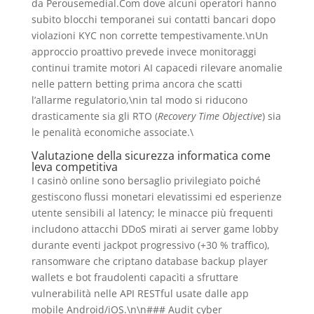
da Perousemedi​al.Com dove alcuni operatori hanno
subito blocchi temporanei sui contatti bancari dopo
violazioni KYC non corrette tempestivamente.\nUn
approccio proattivo prevede invece monitoraggi
continui tramite motori AI capace­di rilevare anomalie
nelle pattern betting prima ancora che scatti
l’allarme regulatorio,\nin tal modo si riducono
drasticamente sia gli RTO (
Recovery Time Objective
) sia
le penalità economiche associate.\
Valutazione della sicurezza informatica come
leva competitiva
I casinò online sono bersaglio privilegiato poiché
gestiscono flussi monetari elevatissimi ed esperienze
utente sensibili al latency; le minacce più frequenti
includono attacchi DDoS mirati ai server game lobby
durante eventi jackpot progressivo (+30 % traffico),
ransomware che criptano database backup player
wallets e bot fraudolenti capac­­ìti a sfruttare
vulnerabilità nelle API RESTful usate dalle app
mobile Android/iOS.\n\n### Audit cyber