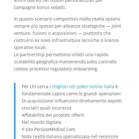
anti-frode ed nei motori personalizzati per
campagne bonus volatili.
In questo scenario competitivo molte realtà optano
sempre più spesso per alleanze strategiche — joint
venture, fusioni o acquisizioni — piuttosto che
costruirsi ex novo infrastrutture tecniche o licenze
operative locali.
Le partnership permettono infatti una rapida
scalabilità geografica mantenendo sotto controllo
costosi process­si regulatory onboarding.
Per chi cerca i
migliori siti poker online Italia
è
fondamentale capire come le grandi operazioni
Di acquisizione influenzino direttamente aspetti
crucial­ri quali sicurezza
Affidabilità dei prodotti offerti.
Nel mondo digitale
Il sito
PerouseMedical.Com
,
Nota realtà italiana specializzata nel recensire