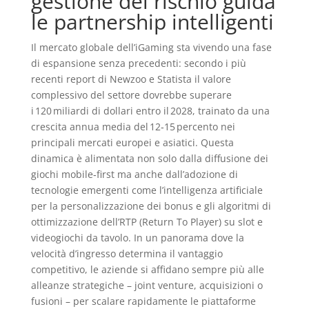
gestione del rischio guida
le partnership intelligenti
Il mercato globale dell’iGaming sta vivendo una fase
di espansione senza precedenti: secondo i più
recenti report di Newzoo e Statista il valore
complessivo del settore dovrebbe superare
i 120 miliardi di dollari entro il 2028, trainato da una
crescita annua media del 12‑15 percento nei
principali mercati europei e asiatici. Questa
dinamica è alimentata non solo dalla diffusione dei
giochi mobile‑first ma anche dall’adozione di
tecnologie emergenti come l’intelligenza artificiale
per la personalizzazione dei bonus e gli algoritmi di
ottimizzazione dell’RTP (Return To Player) su slot e
videogiochi da tavolo. In un panorama dove la
velocità d’ingresso determina il vantaggio
competitivo, le aziende si affidano sempre più alle
alleanze strategiche – joint venture, acquisizioni o
fusioni – per scalare rapidamente le piattaforme