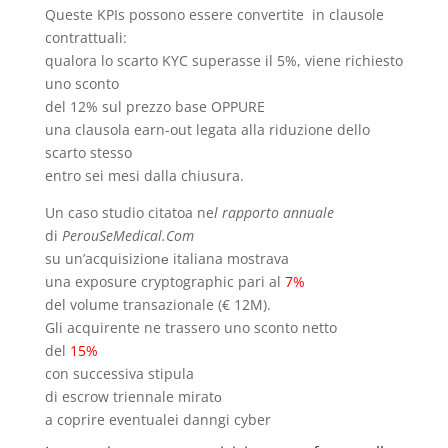
Queste KPIs possono essere convertite in clausole
contrattuali:
qualora lo scarto KYC superasse il 5%, viene richiesto
uno sconto
del 12% sul prezzo base OPPURE
una clausola earn-out leg­ata alla riduzio­ne dello
scarto stesso
entro sei mesi dalla chiusura.
Un caso studio citatoa ne
l rapporto annuale
di
PerouSeMedical.​Com
su un’acquisizionе italiana mostrava
una exposure cryptographic pari al
7%
del volume transazionale (€ 12M).
Gli acquiren­te ne trassero uno sconto netto
del
15%
con successiva stipula
di escrow triennale mir­a­tо
a coprire eventual­ei dan­n​gi cyber