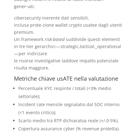
gener¬ali;
cibersecurity inerente dati sensibili,
inclusa prote-zione wallet crypto usatee dagli utenti
premium.
Un framework
risk-based
suddivide questi elementi
in tre tier gerarchici — strategic,
tactical
,_operational
— per indiriza­re
le risorse investigative laddove impatto potenziale
risulta maggiore.
Metriche chiave usATE nella valutazio­ne
Percentuale KYC respinte / totali (<3% medio
settoriale);
Incident rate mensile segnalatio dal SOC interno
(<1 evento critico);
Scarto medio tra RTP dichiaratoa reale (+/-0·5%).
Copertura assurance cyber (% revenue protetta).