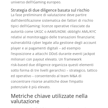
universo dell’iGaming europeo.
Strategia di due diligence basata sul rischio
La fase preliminare di valutazione deve partire
dall’identificazione sistematica dei fattori di rischio
tipici dell’iGaming: licenze operative rilasciate da
autorità come UKGC o AAMS/ADM; obblighi AML/KYC
relativi al monitoraggio delle transazioni finanziarie;
vulnerabilità cyber legate alla gestione degli account
player e ai pagamenti digitali – ad esempio
l’esposizione a attacchi DDoS durante eventi jackpot
milionari con payout elevato. Un framework
risk‑based due diligence organizza questi elementi
sotto forma di tre livelli gerarchici – strategico, tattico
ed operativo – consentendo al team M&A di
concentrare risorse analitiche dove l’impatto
potenziale è più elevato.
Metriche chiave utilizzate nella
valutazione