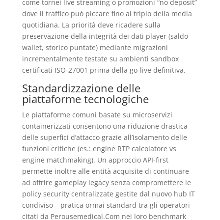
come tornei live streaming o promozioni “no deposit”
dove il traffico può piccare fino al triplo della media
quotidiana. La priorità deve ricadere sulla
preservazione della integrità dei dati player (saldo
wallet, storico puntate) mediante migrazioni
incrementalmente testate su ambienti sandbox
certificati ISO‑27001 prima della go‑live definitiva.
Standardizzazione delle
piattaforme tecnologiche
Le piattaforme comuni basate su microservizi
containerizzati consentono una riduzione drastica
delle superfici d’attacco grazie all’isolamento delle
funzioni critiche (es.: engine RTP calcolatore vs
engine matchmaking). Un approccio API‑first
permette inoltre alle entità acquisite di continuare
ad offrire gameplay legacy senza compromettere le
policy security centralizzate gestite dal nuovo hub IT
condiviso – pratica ormai standard tra gli operatori
citati da Perousemedical.Com nei loro benchmark