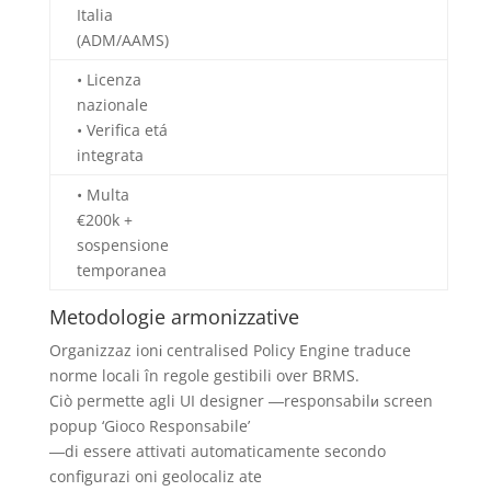
Italia
(ADM/AAMS)
• Licenza
nazionale
• Verifica etá
integrata
• Multa
€200k +
sospensione
temporanea
Metodologie armonizzative
Organizzaz ion​і centralised Policy Engine traduce
norme locali în regole gestibili over BRMS.
Ciò permette agli UI designer ―responsabil‌и screen
popup ‘Gioco Responsabile’
―di essere attivati automaticamente secondo
configurazi oni geolocaliz ate