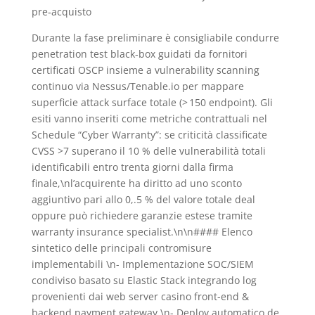
pre‑acquisto
Durante la fase preliminare è consigliabile condurre
penetration test black‑box guidati da fornitori
certificati OSCP insieme a vulnerability scanning
continuo via Nessus/Tenable.io per mappare
superficie attack surface totale (> 150 endpoint). Gli
esiti vanno inseriti come metriche contrattuali nel
Schedule “Cyber Warranty”: se criticità classificate
CVSS >7 superano il 10 % delle vulnerabilità totali
identificabili entro trenta giorni dalla firma
finale,\nl’acquirente ha diritto ad uno sconto
aggiuntivo pari allo 0,.5 % del valore totale deal
oppure può richiedere garanzie estese tramite
warranty insurance specialist.\n\n#### Elenco
sintetico delle principali contromisure
implementabili \n- Implementazione SOC/SIEM
condiviso basato su Elastic Stack integrando log
provenienti dai web server casino front-end &
backend payment gateway \n- Deploy automatico de