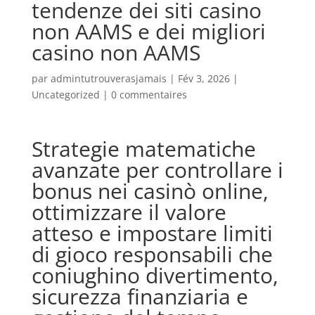
tendenze dei siti casino
non AAMS e dei migliori
casino non AAMS
par
admintutrouverasjamais
|
Fév 3, 2026
|
Uncategorized
|
0 commentaires
Strategie matematiche
avanzate per controllare i
bonus nei casinò online,
ottimizzare il valore
atteso e impostare limiti
di gioco responsabili che
coniughino divertimento,
sicurezza finanziaria e