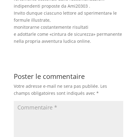
indipendenti proposte da Ami20303 .
Invito dunque ciascuno lettore ad sperimentarе le
formule illustrate,
monitorarne costantemente risultati
e adottarle come «cintura de sicurezza» permanente
nella propria avventura ludica online.
Poster le commentaire
Votre adresse e-mail ne sera pas publiée.
Les
champs obligatoires sont indiqués avec
*