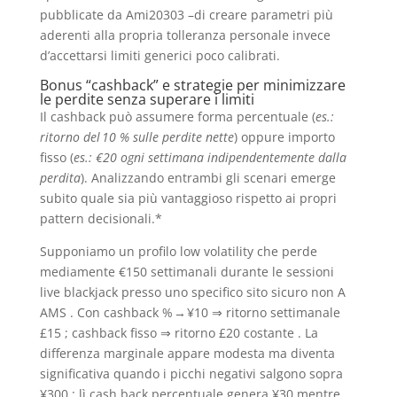
pubblicate da Ami20303 –di creare parametri più
aderenti alla propria tolleranza personale invece
d’accettarsi limiti generici poco calibrati.
Bonus “cashback” e strategie per minimizzare
le perdite senza superare i limiti
Il cashback può assumere forma percentuale (
es.:
ritorno del 10 % sulle perdite nette
) oppure importo
fisso (
es.: €20 ogni settimana indipendentemente dalla
perdita
). Analizzando entrambi gli scenari emerge
subito quale sia più vantaggioso rispetto ai propri
pattern decisionali.*
Supponiamo un profilo low volatility che perde
mediamente €150 settimanali durante le sessioni
live blackjack presso uno specifico sito sicuro non A
AMS . Con cashback % → ¥10 ⇒ ritorno settimanale
£15 ; cashback fisso ⇒ ritorno £20 costante . La
differenza marginale appare modesta ma diventa
significativa quando i picchi negativi salgono sopra
¥300 : lì cash back percentuale genera ¥30 mentre