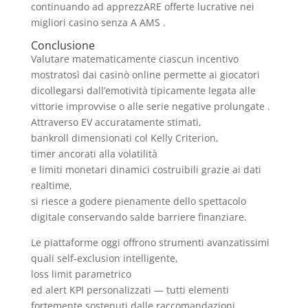
continuando ad apprezzARE offerte lucrative nei
migliori casino senza A AMS .
Conclusione
Valutare matematicamente ciascun incentivo
mostratosì dai casinò online permette ai giocatori
dicollegarsi dall’emotività tipicamente legata alle
vittorie improvvise o alle serie negative prolungate .
Attraverso EV accuratamente stimati,
bankroll dimensionati col Kelly Criterion,
timer ancorati alla volatilità
e limiti monetari dinamici costruibili grazie ai dati
real­time,
si riesce a godere pienamente dello spettacolo
digitale conservando salde barriere finanziare.
Le piattaforme oggi offrono strumenti avanzatissimi
quali self‐exclusion intelligente,
loss limit parametrico
ed alert KPI personalizzati — tutti elementi
fortemente sostenuti dalle raccomandazioni