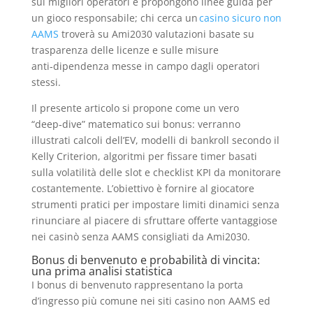
sui migliori operatori e propongono linee guida per
un gioco responsabile; chi cerca un
casino sicuro non
AAMS
troverà su Ami2030 valutazioni basate su
trasparenza delle licenze e sulle misure
anti‑dipendenza messe in campo dagli operatori
stessi.
Il presente articolo si propone come un vero
“deep‑dive” matematico sui bonus: verranno
illustrati calcoli dell’EV, modelli di bankroll secondo il
Kelly Criterion, algoritmi per fissare timer basati
sulla volatilità delle slot e checklist KPI da monitorare
costantemente. L’obiettivo è fornire al giocatore
strumenti pratici per impostare limiti dinamici senza
rinunciare al piacere di sfruttare offerte vantaggiose
nei casinò senza AAMS consigliati da Ami2030.
Bonus di benvenuto e probabilità di vincita:
una prima analisi statistica
I bonus di benvenuto rappresentano la porta
d’ingresso più comune nei siti casino non AAMS ed