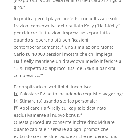
(f^
\approx3,!9\,\%) della bankroll dedicato al singolo
giro.*
In pratica però i player preferiscono utilizzare solo
frazioni conservative del risultato Kelly (“Half‑Kelly”)
per ridurre fluttuazioni improvvise soprattutto
quando si operano più bonificazioni
contemporaneamente.* Una simulazione Monte
Carlo su 10 000 sessioni mostra che chi impiega
Half‑Kelly mantiene un drawdown medio inferiore al ​
12 % rispetto ad approcci fissi del​5 % sul bankroll
complessivo.*
Per applicarlo ai vari tipi di incentivo:
1️⃣ Calcolare EV netto includendo requisito wagering;
2️⃣ Stimare (p) usando storico personale;
3️⃣ Applicare Half‑Kelly sul capitale destinato
esclusivamente al nuovo bonus.*
Questa procedura consente inoltre d’individuare
quanto capitale riservare ad ogni promozione
evitando così perdite rapide anche nei periodi più