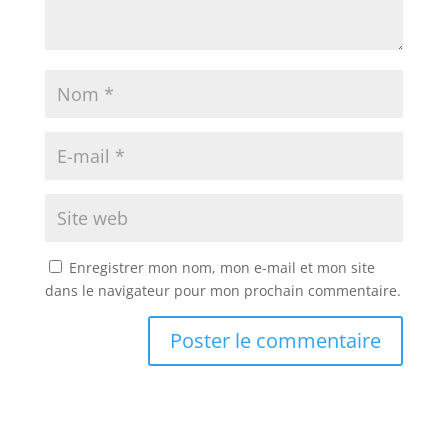
Enregistrer mon nom, mon e-mail et mon site
dans le navigateur pour mon prochain commentaire.