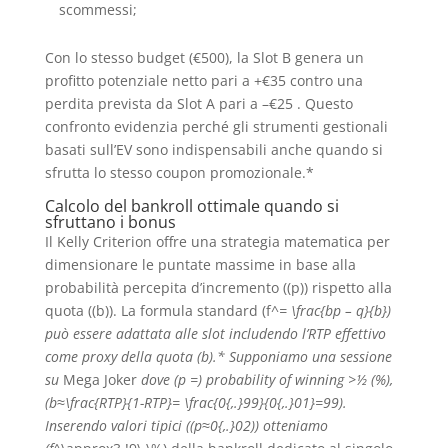
scommessi;
Con lo stesso budget (€500), la Slot B genera un
profitto potenziale netto pari a +€35 contro una
perdita prevista da Slot A pari a –€25 . Questo
confronto evidenzia perché gli strumenti gestionali
basati sull’EV sono indispensabili anche quando si
sfrutta lo stesso coupon promozionale.*
Calcolo del bankroll ottimale quando si
sfruttano i bonus
Il Kelly Criterion offre una strategia matematica per
dimensionare le puntate massime in base alla
probabilità percepita d’incremento ((p)) rispetto alla
quota ((b)). La formula standard (f^
= \frac{bp – q}{b})
può essere adattata alle slot includendo l’RTP effettivo
come proxy della quota (b).* Supponiamo una sessione
su
Mega Joker
dove (p =) probability of winning >½ (%),
(b≈\frac{RTP}{1-RTP}= \frac{0{,.}99}{0{,.}01}=99).
Inserendo valori tipici ((p≈0{,.}02)) otteniamo