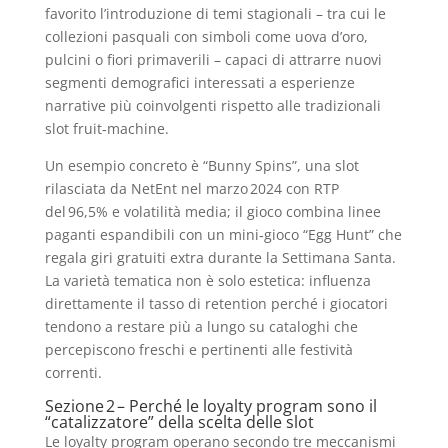
favorito l’introduzione di temi stagionali – tra cui le
collezioni pasquali con simboli come uova d’oro,
pulcini o fiori primaverili – capaci di attrarre nuovi
segmenti demografici interessati a esperienze
narrative più coinvolgenti rispetto alle tradizionali
slot fruit‑machine.
Un esempio concreto è “Bunny Spins”, una slot
rilasciata da NetEnt nel marzo 2024 con RTP
del 96,5% e volatilità media; il gioco combina linee
paganti espandibili con un mini‑gioco “Egg Hunt” che
regala giri gratuiti extra durante la Settimana Santa.
La varietà tematica non è solo estetica: influenza
direttamente il tasso di retention perché i giocatori
tendono a restare più a lungo su cataloghi che
percepiscono freschi e pertinenti alle festività
correnti.
Sezione 2 – Perché le loyalty program sono il
“catalizzatore” della scelta delle slot
Le loyalty program operano secondo tre meccanismi