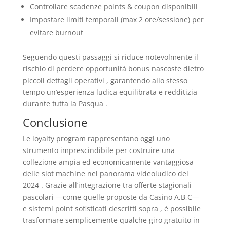
Controllare scadenze points & coupon disponibili
Impostare limiti temporali (max 2 ore/sessione) per
evitare burnout
Seguendo questi passaggi si riduce notevolmente il
rischio di perdere opportunità bonus nascoste dietro
piccoli dettagli operativi , garantendo allo stesso
tempo un’esperienza ludica equilibrata e redditizia
durante tutta la Pasqua .
Conclusione
Le loyalty program rappresentano oggi uno
strumento imprescindibile per costruire una
collezione ampia ed economicamente vantaggiosa
delle slot machine nel panorama videoludico del
2024 . Grazie all’integrazione tra offerte stagionali
pascolari —come quelle proposte da Casino A,B,C—
e sistemi point sofisticati descritti sopra , è possibile
trasformare semplicemente qualche giro gratuito in