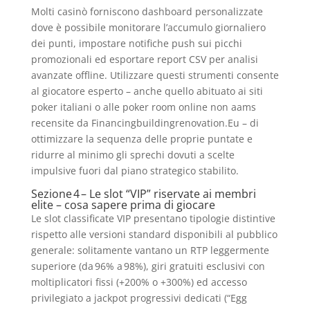
Molti casinò forniscono dashboard personalizzate
dove è possibile monitorare l’accumulo giornaliero
dei punti, impostare notifiche push sui picchi
promozionali ed esportare report CSV per analisi
avanzate offline. Utilizzare questi strumenti consente
al giocatore esperto – anche quello abituato ai siti
poker italiani o alle poker room online non aams
recensite da Financingbuildingrenovation.Eu – di
ottimizzare la sequenza delle proprie puntate e
ridurre al minimo gli sprechi dovuti a scelte
impulsive fuori dal piano strategico stabilito.
Sezione 4 – Le slot “VIP” riservate ai membri
elite – cosa sapere prima di giocare
Le slot classificate VIP presentano tipologie distintive
rispetto alle versioni standard disponibili al pubblico
generale: solitamente vantano un RTP leggermente
superiore (da 96% a 98%), giri gratuiti esclusivi con
moltiplicatori fissi (+200% o +300%) ed accesso
privilegiato a jackpot progressivi dedicati (“Egg