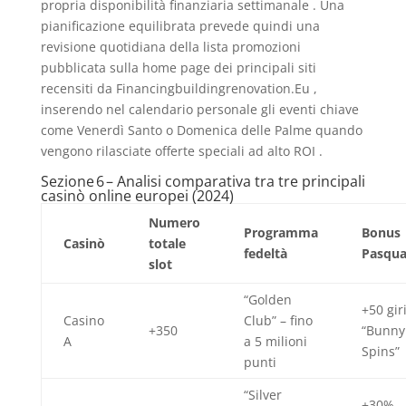
propria disponibilità finanziaria settimanale . Una
pianificazione equilibrata prevede quindi una
revisione quotidiana della lista promozioni
pubblicata sulla home page dei principali siti
recensiti da Financingbuildingrenovation.Eu ,
inserendo nel calendario personale gli eventi chiave
come Venerdì Santo o Domenica delle Palme quando
vengono rilasciate offerte speciali ad alto ROI .
Sezione 6 – Analisi comparativa tra tre principali
casinò online europei (2024)
Numero
Programma
Bonus
Casinò
totale
fedeltà
Pasqu
slot
“Golden
+50 gir
Casino
Club” – fino
+350
“Bunny
A
a 5 milioni
Spins”
punti
“Silver
+30%