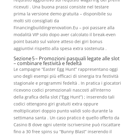
ricevuti . Una buona prassi consiste nel testare
prima la versione demo gratuita – disponibile su
molti siti consigliati da
Financingbuildingrenovation.Eu – poi passare alla
modalità VIP solo dopo aver calcolato il break‑even
point basato sul valore atteso dei giri bonus
aggiuntivi rispetto alla spesa extra sostenuta .
Sezione 5 – Promozioni pasquali legate alle slot
– combinare festività e fedeltà
Le campagne “Easter Egg Hunt” rappresentano oggi
uno degli esempi più efficaci di sinergia tra festività
stagionale e programmi fedeltà . In pratica i giocatori
ricevono codici promozionali nascosti all’interno
della grafica della slot (“Egg Hunt”) ; inserendo tali
codici ottengono giri gratuiti extra oppure
moltiplicatori doppio punto validi solo durante la
settimana santa . Un caso pratico è quello offerto da
Casino B dove ogni utente iscriversine può riscattare
fino a 30 free spins su “Bunny Blast” inserendo il