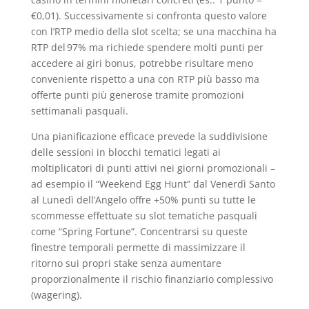
€0,01). Successivamente si confronta questo valore
con l’RTP medio della slot scelta; se una macchina ha
RTP del 97% ma richiede spendere molti punti per
accedere ai giri bonus, potrebbe risultare meno
conveniente rispetto a una con RTP più basso ma
offerte punti più generose tramite promozioni
settimanali pasquali.
Una pianificazione efficace prevede la suddivisione
delle sessioni in blocchi tematici legati ai
moltiplicatori di punti attivi nei giorni promozionali –
ad esempio il “Weekend Egg Hunt” dal Venerdì Santo
al Lunedì dell’Angelo offre +50% punti su tutte le
scommesse effettuate su slot tematiche pasquali
come “Spring Fortune”. Concentrarsi su queste
finestre temporali permette di massimizzare il
ritorno sui propri stake senza aumentare
proporzionalmente il rischio finanziario complessivo
(wagering).