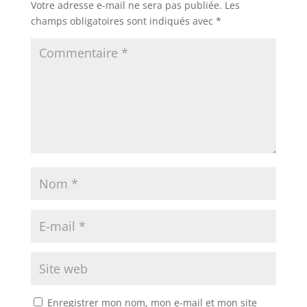
Votre adresse e-mail ne sera pas publiée.
Les
champs obligatoires sont indiqués avec
*
Enregistrer mon nom, mon e-mail et mon site