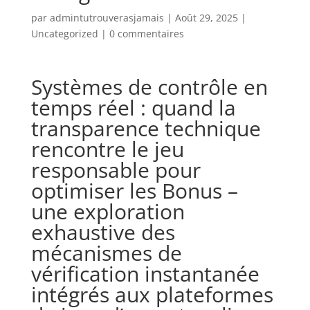
par
admintutrouverasjamais
|
Août 29, 2025
|
Uncategorized
|
0 commentaires
Systèmes de contrôle en
temps réel : quand la
transparence technique
rencontre le jeu
responsable pour
optimiser les Bonus –
une exploration
exhaustive des
mécanismes de
vérification instantanée
intégrés aux plateformes