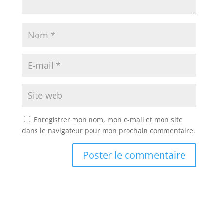
Enregistrer mon nom, mon e-mail et mon site
dans le navigateur pour mon prochain commentaire.