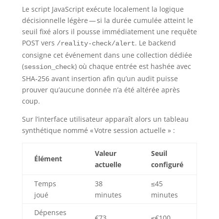
Le script JavaScript exécute localement la logique
décisionnelle légère — si la durée cumulée atteint le
seuil fixé alors il pousse immédiatement une requête
POST vers
. Le backend
/reality-check/alert
consigne cet événement dans une collection dédiée
(
) où chaque entrée est hashée avec
session_check
SHA‑256 avant insertion afin qu’un audit puisse
prouver qu’aucune donnée n’a été altérée après
coup.
Sur l’interface utilisateur apparaît alors un tableau
synthétique nommé « Votre session actuelle » :
Valeur
Seuil
Élément
actuelle
configuré
Temps
38
≤45
joué
minutes
minutes
Dépenses
€73
≤€100