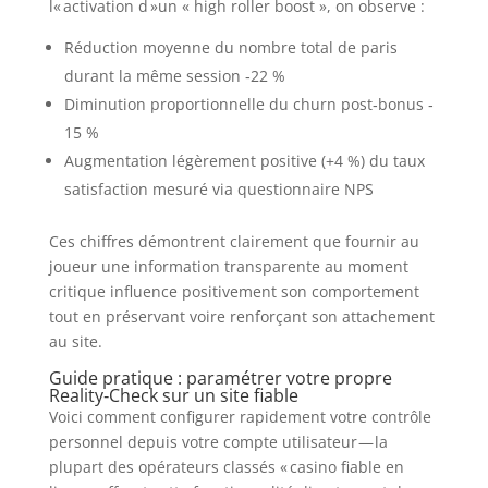
l« activation d »un « high roller boost », on observe :
Réduction moyenne du nombre total de paris
durant la même session ‑​22 %
Diminution proportionnelle du churn post‑bonus ‑​
15 %
Augmentation légèrement positive (+​4 %) du taux
satisfaction mesuré via questionnaire NPS
Ces chiffres démontrent clairement que fournir au
joueur une information transparente au moment
critique influence positivement son comportement
tout en préservant voire renforçant son attachement
au site.
Guide pratique : paramétrer votre propre
Reality‑Check sur un site fiable
Voici comment configurer rapidement votre contrôle
personnel depuis votre compte utilisateur — la
plupart des opérateurs classés « casino fiable en