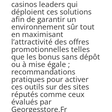
casinos leaders qui
déploient ces solutions
afin de garantir un
environnement sûr tout
en maximisant
l’attractivité des offres
promotionnelles telles
que les bonus sans dépôt
ou à mise égale ;
recommandations
pratiques pour activer
ces outils sur des sites
réputés comme ceux
évalués par
Georgesstore.Fr