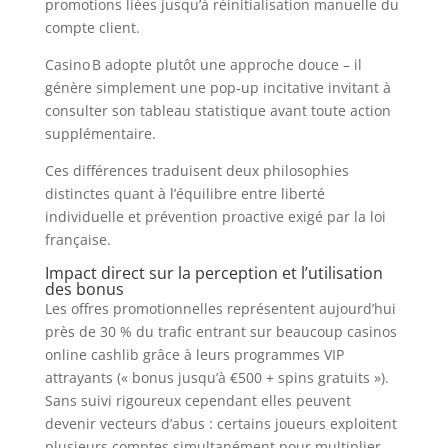
promotions liées jusqu’à réinitialisation manuelle du
compte client.
Casino B adopte plutôt une approche douce – il
génère simplement une pop‑up incitative invitant à
consulter son tableau statistique avant toute action
supplémentaire.
Ces différences traduisent deux philosophies
distinctes quant à l’équilibre entre liberté
individuelle et prévention proactive exigé par la loi
française.
Impact direct sur la perception et l’utilisation
des bonus
Les offres promotionnelles représentent aujourd’hui
près de 30 % du trafic entrant sur beaucoup casinos
online cashlib grâce à leurs programmes VIP
attrayants (« bonus jusqu’à €500 + spins gratuits »).
Sans suivi rigoureux cependant elles peuvent
devenir vecteurs d’abus : certains joueurs exploitent
plusieurs comptes simultanément pour multiplier