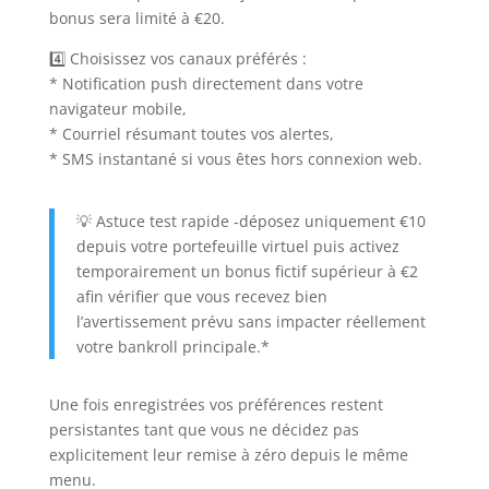
bonus sera limité à €20.
4️⃣ Choisissez vos canaux préférés :
* Notification push directement dans votre
navigateur mobile,
* Courriel résumant toutes vos alertes,
* SMS instantané si vous êtes hors connexion web.
💡 Astuce test rapide ‑​déposez uniquement €10
depuis votre portefeuille virtuel puis activez
temporairement un bonus fictif supérieur à €2
afin vérifier que vous recevez bien
l’avertissement prévu sans impacter réellement
votre bankroll principale.*
Une fois enregistrées vos préférences restent
persistantes tant que vous ne décidez pas
explicitement leur remise à zéro depuis le même
menu.