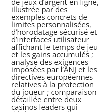
de jeux d’argent en ligne,
illustrée par des
exemples concrets de
limites personnalisées,
d’horodatage sécurisé et
d’interfaces utilisateur
affichant le temps de jeu
et les gains accumulés ;
analyse des exigences
imposées par l’ANJ et les
directives européennes
relatives à la protection
du joueur ; comparaison
détaillée entre deux
casinos leaders qui