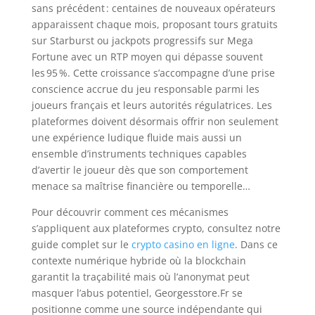
sans précédent : centaines de nouveaux opérateurs
apparaissent chaque mois, proposant tours gratuits
sur Starburst ou jackpots progressifs sur Mega
Fortune avec un RTP moyen qui dépasse souvent
les 95 %. Cette croissance s’accompagne d’une prise
conscience accrue du jeu responsable parmi les
joueurs français et leurs autorités régulatrices. Les
plateformes doivent désormais offrir non seulement
une expérience ludique fluide mais aussi un
ensemble d’instruments techniques capables
d’avertir le joueur dès que son comportement
menace sa maîtrise financière ou temporelle…
Pour découvrir comment ces mécanismes
s’appliquent aux plateformes crypto, consultez notre
guide complet sur le
crypto casino en ligne
. Dans ce
contexte numérique hybride où la blockchain
garantit la traçabilité mais où l’anonymat peut
masquer l’abus potentiel, Georgesstore.Fr se
positionne comme une source indépendante qui