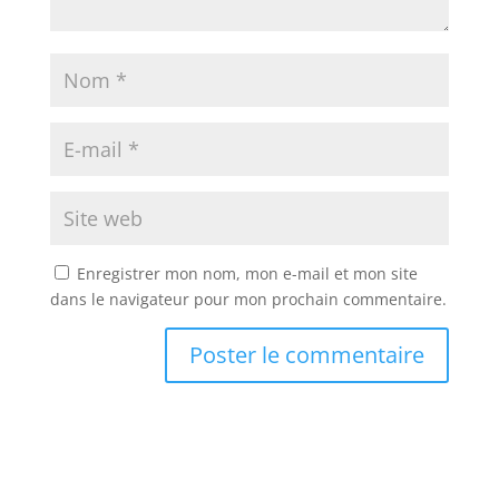
Enregistrer mon nom, mon e-mail et mon site
dans le navigateur pour mon prochain commentaire.