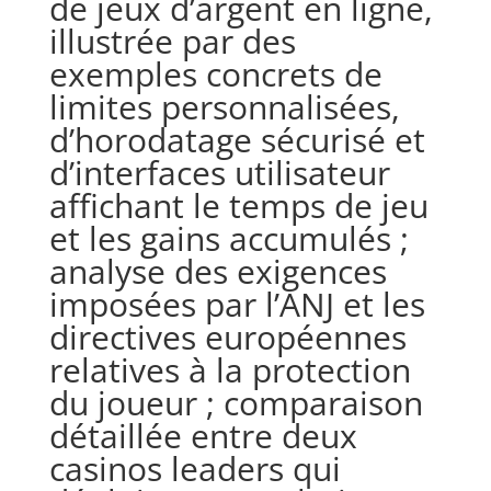
de jeux d’argent en ligne,
illustrée par des
exemples concrets de
limites personnalisées,
d’horodatage sécurisé et
d’interfaces utilisateur
affichant le temps de jeu
et les gains accumulés ;
analyse des exigences
imposées par l’ANJ et les
directives européennes
relatives à la protection
du joueur ; comparaison
détaillée entre deux
casinos leaders qui