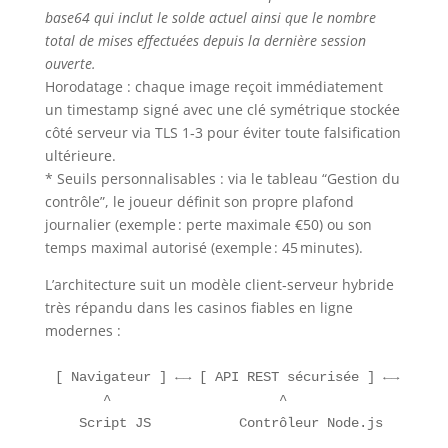
base64 qui inclut le solde actuel ainsi que le nombre
total de mises effectuées depuis la dernière session
ouverte.
Horodatage : chaque image reçoit immédiatement
un timestamp signé avec une clé symétrique stockée
côté serveur via TLS 1‑3 pour éviter toute falsification
ultérieure.
* Seuils personnalisables : via le tableau “Gestion du
contrôle”, le joueur définit son propre plafond
journalier (exemple : perte maximale €50) ou son
temps maximal autorisé (exemple : 45 minutes).
L’architecture suit un modèle client‑serveur hybride
très répandu dans les casinos fiables en ligne
modernes :
[ Navigateur ] ←→ [ API REST sécurisée ] ←→ [ Bas
      ^                     ^                     