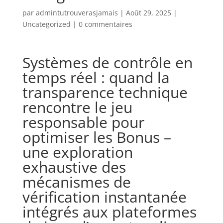
par
admintutrouverasjamais
|
Août 29, 2025
|
Uncategorized
|
0 commentaires
Systèmes de contrôle en
temps réel : quand la
transparence technique
rencontre le jeu
responsable pour
optimiser les Bonus –
une exploration
exhaustive des
mécanismes de
vérification instantanée
intégrés aux plateformes