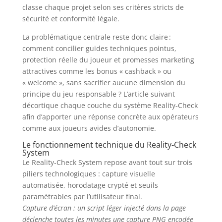
classe chaque projet selon ses critères stricts de
sécurité et conformité légale.
La problématique centrale reste donc claire :
comment concilier guides techniques pointus,
protection réelle du joueur et promesses marketing
attractives comme les bonus « cashback » ou
« welcome », sans sacrifier aucune dimension du
principe du jeu responsable ? L’article suivant
décortique chaque couche du système Reality‑Check
afin d’apporter une réponse concrète aux opérateurs
comme aux joueurs avides d’autonomie.
Le fonctionnement technique du Reality‑Check
System
Le Reality‑Check System repose avant tout sur trois
piliers technologiques : capture visuelle
automatisée, horodatage crypté et seuils
paramétrables par l’utilisateur final.
Capture d’écran : un script léger injecté dans la page
déclenche toutes les minutes une capture PNG encodée