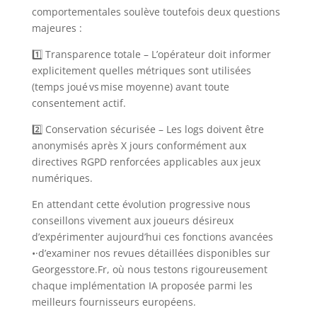
comportementales soulève toutefois deux questions
majeures :
1️⃣ Transparence totale – L’opérateur doit informer
explicitement quelles métriques sont utilisées
(temps joué vs mise moyenne) avant toute
consentement actif.
2️⃣ Conservation sécurisée – Les logs doivent être
anonymisés après X jours conformément aux
directives RGPD renforcées applicables aux jeux
numériques.
En attendant cette évolution progressive nous
conseillons vivement aux joueurs désireux
d’expérimenter aujourd’hui ces fonctions avancées
•·d’examiner nos revues détaillées disponibles sur
Georgesstore.Fr, où nous testons rigoureusement
chaque implémentation IA proposée parmi les
meilleurs fournisseurs européens.