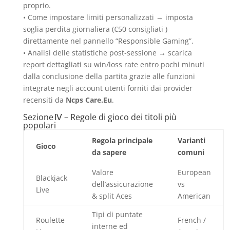
proprio.
• Come impostare limiti personalizzati → imposta
soglia perdita giornaliera (€50 consigliati )
direttamente nel pannello “Responsible Gaming”.
• Analisi delle statistiche post‑sessione → scarica
report dettagliati su win/loss rate entro pochi minuti
dalla conclusione della partita grazie alle funzioni
integrate negli account utenti forniti dai provider
recensiti da
Ncps Care.Eu
.
Sezione Ⅳ – Regole di gioco dei titoli più
popolari
Regola principale
Varianti
Gioco
da sapere
comuni
Valore
European
Blackjack
dell’assicurazione
vs
Live
& split Aces
American
Tipi di puntate
Roulette
French /
interne ed