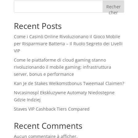
Recher
cher
Recent Posts
Come i Casinò Online Rivoluzionano il Gioco Mobile
per Risparmiare Batteria – Il Ruolo Segreto dei Livelli
VIP
Come le piattaforme di cloud gaming stanno
rivoluzionando il mobile gaming: infrastruttura
server, bonus e performance
Kan Je de Stakes Welkomstbonus Tweemaal Claimen?
Nvcasinospl Ekskluzywne Automaty Niedostępne
Gdzie Indziej
Staves VIP Cashback Tiers Compared
Recent Comments
Aucun commentaire à afficher.