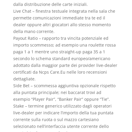
dalla distribuzione delle carte iniziali.
Live Chat – finestra testuale integrata nella sala che
permette comunicazioni immediate tra te ed il
dealer oppure altri giocatori allo stesso momento
della mano corrente.
Payout Ratio – rapporto tra vincita potenziale ed
importo scommesso; ad esempio una roulette rossa
paga 1 a 1 mentre uno straight‑up paga 35 a 1
secondo lo schema standard europeo/americano
adottato dalla maggior parte dei provider live‑dealer
certificati da Ncps Care.Eu nelle loro recensioni
dettagliate.​
Side Bet – scommessa aggiuntiva opzionale rispetto
alla puntata principale; nei baccarat trovi ad
esempio “Player Pair”, “Banker Pair” oppure “Tie”.
Stake – termine generico utilizzato dagli operatori
live‑dealer per indicare l’importo della tua puntata
corrente sulla ruota o sul mazzo cartesiano
selezionato nell’interfaccia utente corrente dello