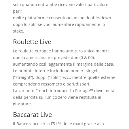
solo quando entrambe ricevono valori pari valore
pari;
molte piattaforme consentono anche double‑down
dopo lo split se vuoi aumentare rapidamente lo
stake.
Roulette Live
Le roulette europee hanno uno zero unico mentre
quella americana ne prevede due (0 & 00),
aumentando così leggermente il margine della casa.
Le puntate interne includono numeri singoli
(“straight”), doppi (“split”) ecc., mentre quelle esterne
comprendono rosso/nero o pari/dispari.
La variante French introduce La Partage™ dove metà
della perdita sull’unico zero viene restituita al
giocatore.
Baccarat Live
Il Banco vince circa l’51 % delle mani grazie alla