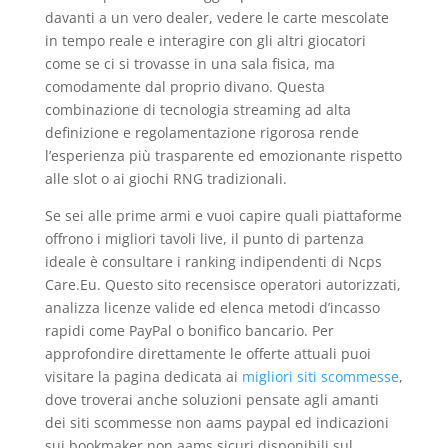
davanti a un vero dealer, vedere le carte mescolate
in tempo reale e interagire con gli altri giocatori
come se ci si trovasse in una sala fisica, ma
comodamente dal proprio divano. Questa
combinazione di tecnologia streaming ad alta
definizione e regolamentazione rigorosa rende
l’esperienza più trasparente ed emozionante rispetto
alle slot o ai giochi RNG tradizionali.
Se sei alle prime armi e vuoi capire quali piattaforme
offrono i migliori tavoli live, il punto di partenza
ideale è consultare i ranking indipendenti di Ncps
Care.Eu. Questo sito recensisce operatori autorizzati,
analizza licenze valide ed elenca metodi d’incasso
rapidi come PayPal o bonifico bancario. Per
approfondire direttamente le offerte attuali puoi
visitare la pagina dedicata ai
migliori siti scommesse
,
dove troverai anche soluzioni pensate agli amanti
dei siti scommesse non aams paypal ed indicazioni
sui bookmaker non aams sicuri disponibili sul