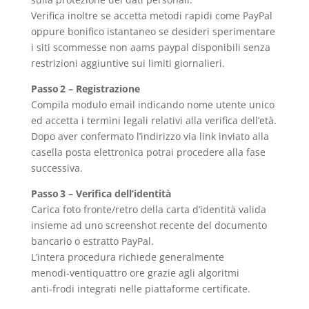
Verifica inoltre se accetta metodi rapidi come PayPal
oppure bonifico istantaneo se desideri sperimentare
i siti scommesse non aams paypal disponibili senza
restrizioni aggiuntive sui limiti giornalieri.
Passo 2 – Registrazione
Compila modulo email indicando nome utente unico
ed accetta i termini legali relativi alla verifica dell’età.
Dopo aver confermato l’indirizzo via link inviato alla
casella posta elettronica potrai procedere alla fase
successiva.
Passo 3 – Verifica dell’identità
Carica foto fronte/retro della carta d’identità valida
insieme ad uno screenshot recente del documento
bancario o estratto PayPal.
L’intera procedura richiede generalmente
menodi‑ventiquattro ore grazie agli algoritmi
anti‑frodi integrati nelle piattaforme certificate.