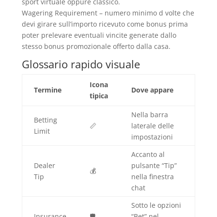
sport virtuale oppure classico.​
Wagering Requirement – numero minimo d volte che
devi girare sull’importo ricevuto come bonus prima
poter prelevare eventuali vincite generate dallo
stesso bonus promozionale offerto dalla casa.
Glossario rapido visuale
Icona
Termine
Dove appare
tipica
Nella barra
Betting
📏
laterale delle
Limit
impostazioni
Accanto al
Dealer
pulsante “Tip”
💰
Tip
nella finestra
chat
Sotto le opzioni
Insurance
🛡️
“Bet” nel