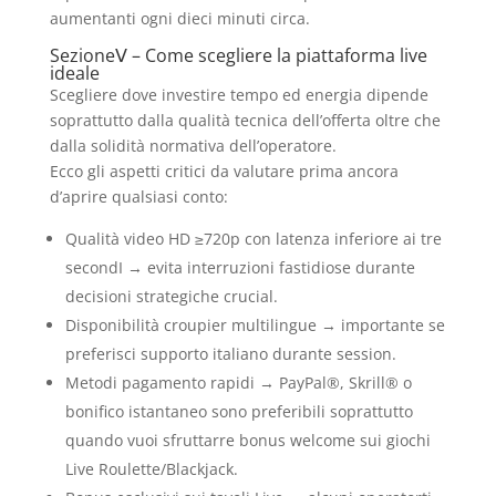
aumentanti ogni dieci minuti circa.
SezioneⅤ – Come scegliere la piattaforma live
ideale
Scegliere dove investire tempo ed energia dipende
soprattutto dalla qualità tecnica dell’offerta oltre che
dalla solidità normativa dell’operatore.
Ecco gli aspetti critici da valutare prima ancora
d’aprire qualsiasi conto:
Qualità video HD ≥720p con latenza inferiore ai tre
secondI → evita interruzioni fastidiose durante
decisioni strategiche crucial​​​​.
Disponibilità croupier multilingue → importante se
preferisci supporto italiano durante session­​​​.
Metodi pagamento rapidi → PayPal®, Skrill® o
bonifico istantaneo sono preferibili soprattutto
quando vuoi sfruttar​​​​‍​​re bonus welcome sui giochi
Live Roulette/Blackjack.​