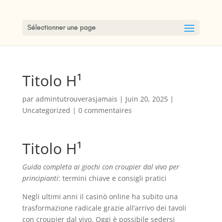
Sélectionner une page
Titolo H¹
par
admintutrouverasjamais
|
Juin 20, 2025
|
Uncategorized
|
0 commentaires
Titolo H¹
Guida completa ai giochi con croupier dal vivo per
principianti
: termini chiave e consigli pratici
Negli ultimi anni il casinò online ha subito una
trasformazione radicale grazie all’arrivo dei tavoli
con croupier dal vivo. Oggi è possibile sedersi