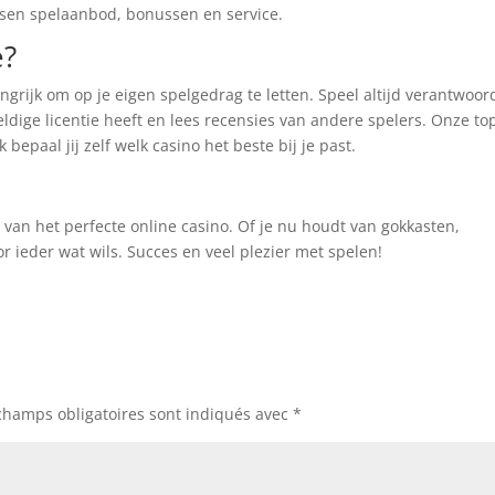
ssen spelaanbod, bonussen en service.
e?
angrijk om op je eigen spelgedrag te letten. Speel altijd verantwoor
geldige licentie heeft en lees recensies van andere spelers. Onze to
bepaal jij zelf welk casino het beste bij je past.
n van het perfecte online casino. Of je nu houdt van gokkasten,
voor ieder wat wils. Succes en veel plezier met spelen!
champs obligatoires sont indiqués avec
*