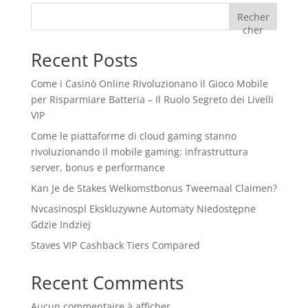
Recher
cher
Recent Posts
Come i Casinò Online Rivoluzionano il Gioco Mobile
per Risparmiare Batteria – Il Ruolo Segreto dei Livelli
VIP
Come le piattaforme di cloud gaming stanno
rivoluzionando il mobile gaming: infrastruttura
server, bonus e performance
Kan Je de Stakes Welkomstbonus Tweemaal Claimen?
Nvcasinospl Ekskluzywne Automaty Niedostępne
Gdzie Indziej
Staves VIP Cashback Tiers Compared
Recent Comments
Aucun commentaire à afficher.