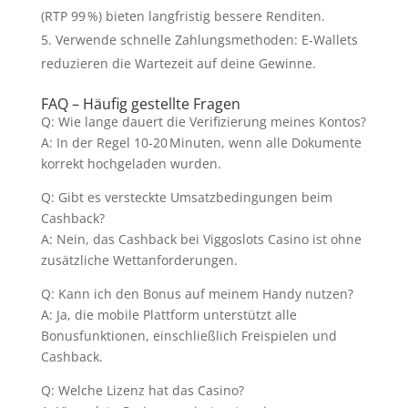
(RTP 99 %) bieten langfristig bessere Renditen.
Verwende schnelle Zahlungsmethoden: E‑Wallets
reduzieren die Wartezeit auf deine Gewinne.
FAQ – Häufig gestellte Fragen
Q: Wie lange dauert die Verifizierung meines Kontos?
A: In der Regel 10‑20 Minuten, wenn alle Dokumente
korrekt hochgeladen wurden.
Q: Gibt es versteckte Umsatzbedingungen beim
Cashback?
A: Nein, das Cashback bei Viggoslots Casino ist ohne
zusätzliche Wettanforderungen.
Q: Kann ich den Bonus auf meinem Handy nutzen?
A: Ja, die mobile Plattform unterstützt alle
Bonusfunktionen, einschließlich Freispielen und
Cashback.
Q: Welche Lizenz hat das Casino?