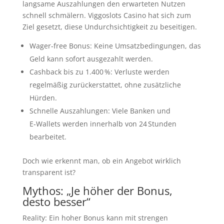
langsame Auszahlungen den erwarteten Nutzen
schnell schmälern. Viggoslots Casino hat sich zum
Ziel gesetzt, diese Undurchsichtigkeit zu beseitigen.
Wager‑free Bonus: Keine Umsatzbedingungen, das
Geld kann sofort ausgezahlt werden.
Cashback bis zu 1.400 %: Verluste werden
regelmäßig zurückerstattet, ohne zusätzliche
Hürden.
Schnelle Auszahlungen: Viele Banken und
E‑Wallets werden innerhalb von 24 Stunden
bearbeitet.
Doch wie erkennt man, ob ein Angebot wirklich
transparent ist?
Mythos: „Je höher der Bonus,
desto besser“
Reality: Ein hoher Bonus kann mit strengen