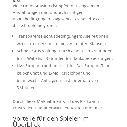
löst
Viele Online‑Casinos kämpfen mit langsamen
Auszahlungen und undurchsichtigen
Bonusbedingungen. Viggoslots Casino adressiert
diese Probleme gezielt:
Transparente Bonusbedingungen: Alle Aktionen
werden klar erklärt, keine versteckten Klauseln.
Schnelle Auszahlung: Durchschnittlich 24 Stunden
für E‑Wallets, 48 Stunden für Banküberweisungen.
Live‑Support rund um die Uhr: Das Support‑Team
ist per Chat und E‑Mail erreichbar und
beantwortet Anfragen meist innerhalb von
5 Minuten.
Durch diese Maßnahmen wird das Risiko von
Frustration und unerwarteten Kosten minimiert.
Vorteile für den Spieler im
Überblick