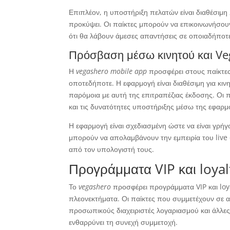
Επιπλέον, η υποστήριξη πελατών είναι διαθέσιμη
προκύψει. Οι παίκτες μπορούν να επικοινωνήσουν
ότι θα λάβουν άμεσες απαντήσεις σε οποιαδήποτ
Πρόσβαση μέσω κινητού και Ve
Η
vegashero mobile app
προσφέρει στους παίκτες
οποτεδήποτε. Η εφαρμογή είναι διαθέσιμη για κινη
παρόμοια με αυτή της επιτραπέζιας έκδοσης. Οι 
και τις δυνατότητες υποστήριξης μέσω της εφαρμ
Η εφαρμογή είναι σχεδιασμένη ώστε να είναι γρήγ
μπορούν να απολαμβάνουν την εμπειρία του live ca
από τον υπολογιστή τους.
Προγράμματα VIP και loya
Το
vegashero
προσφέρει προγράμματα VIP και loy
πλεονεκτήματα. Οι παίκτες που συμμετέχουν σε 
προσωπικούς διαχειριστές λογαριασμού και άλλες 
ενθαρρύνει τη συνεχή συμμετοχή.