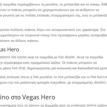
λή παιχνίδια περιλαμβάνουν τη ρουλέτα, το μπλακτζάκ και το πόκερ. Κά
ικές που οι παίκτες μπορούν να χρησιμοποιήσουν για να αυξήσουν τις
ναι γνωστή για τις πολλές επιλογές στοιχηματισμού της, ενώ το μπλακτζ
εντρώνει πολλούς παίκτες λόγω του ανταγωνιστικού του χαρακτήρα. Στο
 συμμετάσχουν σε τουρνουά πόκερ που προσφέρουν μεγάλες ανταμοιβές
πέναντι σε άλλους παίκτες.
gas Hero
ashero live casino
είναι τα παιχνίδια με live dealer. Αυτά τα παιχνίδια
την ατμόσφαιρα ενός πραγματικού καζίνο. Οι παίκτες μπορούν να
ς μέσω live chat, δημιουργώντας μια κοινωνική και διασκεδαστική εμπε
λείς επιλογές όπως η live ρουλέτα, το live μπλακτζάκ και το live bacca
ρουν την πιο ρεαλιστική εμπειρία παιχνιδιού, με επαγγελματίες dealers
sino στο Vegas Hero
νεκτήματα που το κάνουν να ξεχωρίζει από τα υπόλοιπα online καζίνο