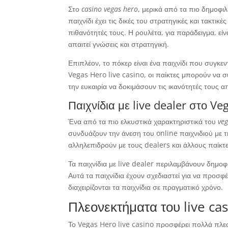
Στο
casino vegas hero
, μερικά από τα πιο δημοφι
παιχνίδι έχει τις δικές του στρατηγικές και τακτ
πιθανότητές τους. Η ρουλέτα, για παράδειγμα, εί
απαιτεί γνώσεις και στρατηγική.
Επιπλέον, το πόκερ είναι ένα παιχνίδι που συγκ
Vegas Hero live casino, οι παίκτες μπορούν να
την ευκαιρία να δοκιμάσουν τις ικανότητές τους α
Παιχνίδια με live dealer στο Ve
Ένα από τα πιο ελκυστικά χαρακτηριστικά του
veg
συνδυάζουν την άνεση του online παιχνιδιού με 
αλληλεπιδρούν με τους dealers και άλλους παίκτε
Τα παιχνίδια με live dealer περιλαμβάνουν δημοφι
Αυτά τα παιχνίδια έχουν σχεδιαστεί για να προσφέ
διαχειρίζονται τα παιχνίδια σε πραγματικό χρόνο.
Πλεονεκτήματα του live ca
Το Vegas Hero live casino προσφέρει πολλά πλεο