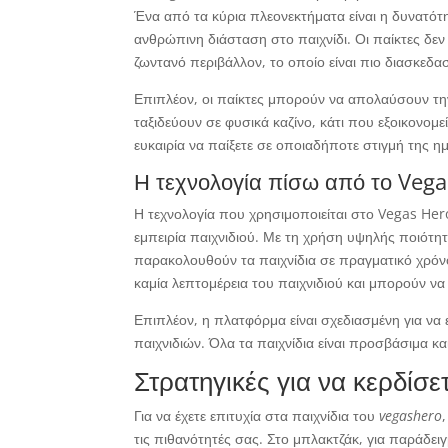
Ένα από τα κύρια πλεονεκτήματα είναι η δυνατότ
ανθρώπινη διάσταση στο παιχνίδι. Οι παίκτες δε
ζωντανό περιβάλλον, το οποίο είναι πιο διασκεδασ
Επιπλέον, οι παίκτες μπορούν να απολαύσουν την 
ταξιδεύουν σε φυσικά καζίνο, κάτι που εξοικονομ
ευκαιρία να παίξετε σε οποιαδήποτε στιγμή της 
Η τεχνολογία πίσω από το Vega
Η τεχνολογία που χρησιμοποιείται στο Vegas Hero 
εμπειρία παιχνιδιού. Με τη χρήση υψηλής ποιότη
παρακολουθούν τα παιχνίδια σε πραγματικό χρόνο μ
καμία λεπτομέρεια του παιχνιδιού και μπορούν ν
Επιπλέον, η πλατφόρμα είναι σχεδιασμένη για να 
παιχνιδιών. Όλα τα παιχνίδια είναι προσβάσιμα κ
Στρατηγικές για να κερδίσε
Για να έχετε επιτυχία στα παιχνίδια του
vegashero
τις πιθανότητές σας. Στο μπλακτζάκ, για παράδει