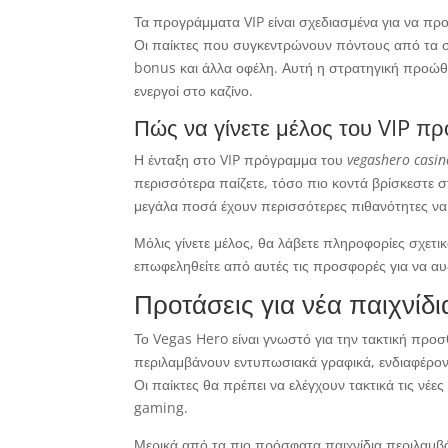
Τα προγράμματα VIP είναι σχεδιασμένα για να προ
Οι παίκτες που συγκεντρώνουν πόντους από τα σ
bonus και άλλα οφέλη. Αυτή η στρατηγική προώθ
ενεργοί στο καζίνο.
Πώς να γίνετε μέλος του VIP π
Η ένταξη στο VIP πρόγραμμα του
vegashero casin
περισσότερα παίζετε, τόσο πιο κοντά βρίσκεστε σ
μεγάλα ποσά έχουν περισσότερες πιθανότητες να
Μόλις γίνετε μέλος, θα λάβετε πληροφορίες σχετικ
επωφεληθείτε από αυτές τις προσφορές για να αυξ
Προτάσεις για νέα παιχνίδι
Το Vegas Hero είναι γνωστό για την τακτική προ
περιλαμβάνουν εντυπωσιακά γραφικά, ενδιαφέρον
Οι παίκτες θα πρέπει να ελέγχουν τακτικά τις νέε
gaming.
Μερικά από τα πιο πρόσφατα παιχνίδια περιλαμβ