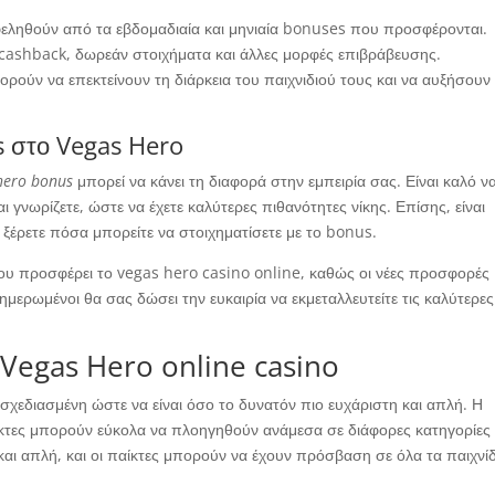
εληθούν από τα εβδομαδιαία και μηνιαία bonuses που προσφέρονται.
cashback, δωρεάν στοιχήματα και άλλες μορφές επιβράβευσης.
ορούν να επεκτείνουν τη διάρκεια του παιχνιδιού τους και να αυξήσουν 
s στο Vegas Hero
hero bonus
μπορεί να κάνει τη διαφορά στην εμπειρία σας. Είναι καλό ν
αι γνωρίζετε, ώστε να έχετε καλύτερες πιθανότητες νίκης. Επίσης, είναι
 ξέρετε πόσα μπορείτε να στοιχηματίσετε με το bonus.
που προσφέρει το vegas hero casino online, καθώς οι νέες προσφορές
ημερωμένοι θα σας δώσει την ευκαιρία να εκμεταλλευτείτε τις καλύτερες
 Vegas Hero online casino
 σχεδιασμένη ώστε να είναι όσο το δυνατόν πιο ευχάριστη και απλή. Η
αίκτες μπορούν εύκολα να πλοηγηθούν ανάμεσα σε διάφορες κατηγορίες
 και απλή, και οι παίκτες μπορούν να έχουν πρόσβαση σε όλα τα παιχνί