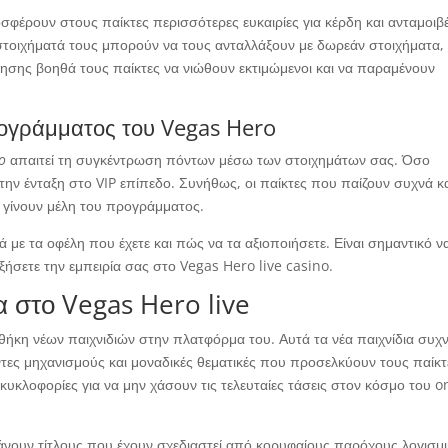
σφέρουν στους παίκτες περισσότερες ευκαιρίες για κέρδη και ανταμοιβ
τοιχήματά τους μπορούν να τους ανταλλάξουν με δωρεάν στοιχήματα,
ησης βοηθά τους παίκτες να νιώθουν εκτιμώμενοι και να παραμένουν
ρογράμματος του Vegas Hero
o
απαιτεί τη συγκέντρωση πόντων μέσω των στοιχημάτων σας. Όσο
την ένταξη στο VIP επίπεδο. Συνήθως, οι παίκτες που παίζουν συχνά κα
 γίνουν μέλη του προγράμματος.
ά με τα οφέλη που έχετε και πώς να τα αξιοποιήσετε. Είναι σημαντικό ν
ήσετε την εμπειρία σας στο Vegas Hero live casino.
α στο Vegas Hero live
σθήκη νέων παιχνιδιών στην πλατφόρμα του. Αυτά τα νέα παιχνίδια συχ
τες μηχανισμούς και μοναδικές θεματικές που προσελκύουν τους παίκτ
ς κυκλοφορίες για να μην χάσουν τις τελευταίες τάσεις στον κόσμο του o
άνουν τίτλους που έχουν σχεδιαστεί από κορυφαίους παρόχους λογισμι