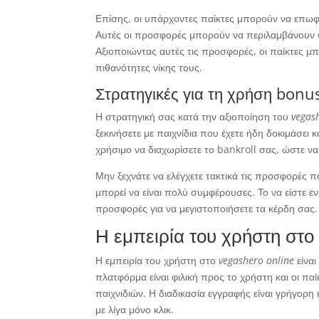
Επίσης, οι υπάρχοντες παίκτες μπορούν να επωφ
Αυτές οι προσφορές μπορούν να περιλαμβάνουν 
Αξιοποιώντας αυτές τις προσφορές, οι παίκτες μπ
πιθανότητες νίκης τους.
Στρατηγικές για τη χρήση bonu
Η στρατηγική σας κατά την αξιοποίηση του
vegas
ξεκινήσετε με παιχνίδια που έχετε ήδη δοκιμάσει κ
χρήσιμο να διαχωρίσετε το bankroll σας, ώστε να
Μην ξεχνάτε να ελέγχετε τακτικά τις προσφορές 
μπορεί να είναι πολύ συμφέρουσες. Το να είστε εν
προσφορές για να μεγιστοποιήσετε τα κέρδη σας.
Η εμπειρία του χρήστη στο
Η εμπειρία του χρήστη στο
vegashero online
είναι
πλατφόρμα είναι φιλική προς το χρήστη και οι π
παιχνιδιών. Η διαδικασία εγγραφής είναι γρήγορη
με λίγα μόνο κλικ.