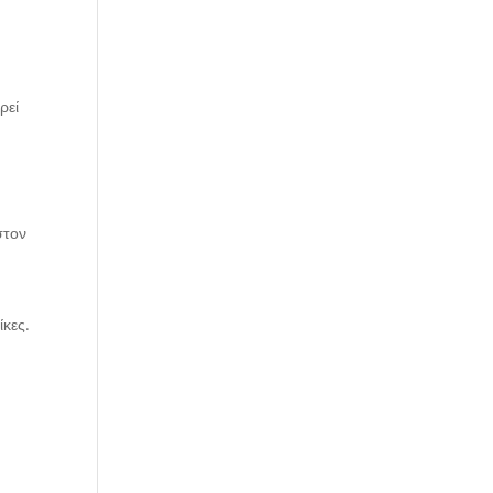
ρεί
στον
ίκες.