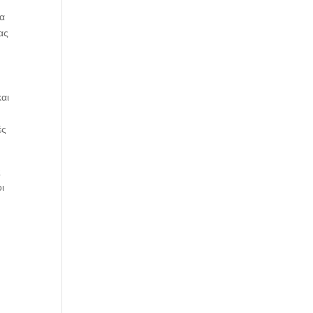
να
ας
αι
ές
ς
ι