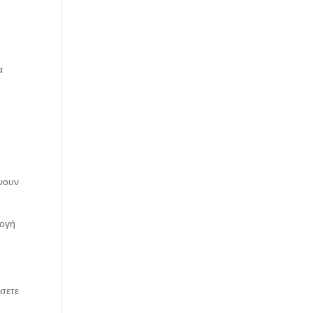
α
άνουν
λογή
ώσετε