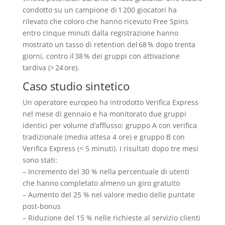
condotto su un campione di 1 200 giocatori ha
rilevato che coloro che hanno ricevuto Free Spins
entro cinque minuti dalla registrazione hanno
mostrato un tasso di retention del 68 % dopo trenta
giorni, contro il 38 % dei gruppi con attivazione
tardiva (> 24 ore).
Caso studio sintetico
Un operatore europeo ha introdotto Verifica Express
nel mese di gennaio e ha monitorato due gruppi
identici per volume d’afflusso: gruppo A con verifica
tradizionale (media attesa 4 ore) e gruppo B con
Verifica Express (< 5 minuti). I risultati dopo tre mesi
sono stati:
– Incremento del 30 % nella percentuale di utenti
che hanno completato almeno un giro gratuito
– Aumento del 25 % nel valore medio delle puntate
post‑bonus
– Riduzione del 15 % nelle richieste al servizio clienti