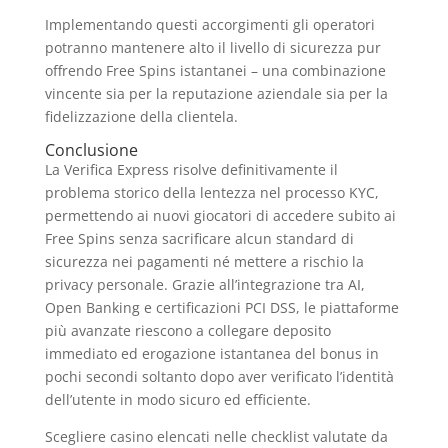
Implementando questi accorgimenti gli operatori
potranno mantenere alto il livello di sicurezza pur
offrendo Free Spins istantanei – una combinazione
vincente sia per la reputazione aziendale sia per la
fidelizzazione della clientela.
Conclusione
La Verifica Express risolve definitivamente il
problema storico della lentezza nel processo KYC,
permettendo ai nuovi giocatori di accedere subito ai
Free Spins senza sacrificare alcun standard di
sicurezza nei pagamenti né mettere a rischio la
privacy personale. Grazie all’integrazione tra AI,
Open Banking e certificazioni PCI DSS, le piattaforme
più avanzate riescono a collegare deposito
immediato ed erogazione istantanea del bonus in
pochi secondi soltanto dopo aver verificato l’identità
dell’utente in modo sicuro ed efficiente.
Scegliere casino elencati nelle checklist valutate da