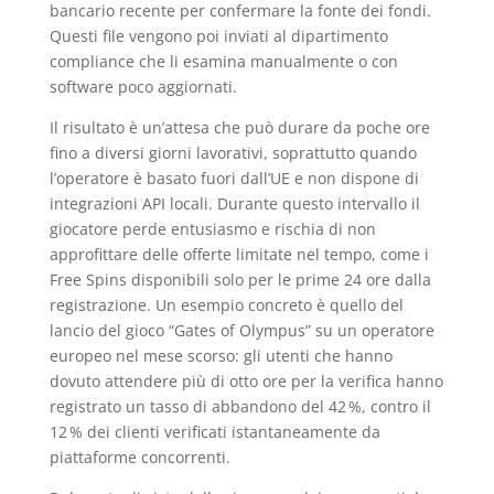
bancario recente per confermare la fonte dei fondi.
Questi file vengono poi inviati al dipartimento
compliance che li esamina manualmente o con
software poco aggiornati.
Il risultato è un’attesa che può durare da poche ore
fino a diversi giorni lavorativi, soprattutto quando
l’operatore è basato fuori dall’UE e non dispone di
integrazioni API locali. Durante questo intervallo il
giocatore perde entusiasmo e rischia di non
approfittare delle offerte limitate nel tempo, come i
Free Spins disponibili solo per le prime 24 ore dalla
registrazione. Un esempio concreto è quello del
lancio del gioco “Gates of Olympus” su un operatore
europeo nel mese scorso: gli utenti che hanno
dovuto attendere più di otto ore per la verifica hanno
registrato un tasso di abbandono del 42 %, contro il
12 % dei clienti verificati istantaneamente da
piattaforme concorrenti.