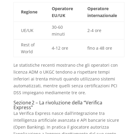
Operatore
Operatore
Regione
EU/UK
internazionale
30‑60
UE/UK
2‑4 ore
minuti
Rest of
4‑12 ore
fino a 48 ore
World
Le statistiche recenti mostrano che gli operatori con
licenza ADM o UKGC tendono a rispettare tempi
inferiori ai trenta minuti quando utilizzano sistemi
automatizzati, mentre quelli senza certificazioni PCI
DSS impiegano mediamente tre ore.
Sezione 2 – La rivoluzione della “Verifica
Express”
La Verifica Express nasce dall’integrazione tra
intelligenza artificiale avanzata e API bancarie sicure
(Open Banking). In pratica il giocatore autorizza
l’applicazione a leggere direttamente dal suo conto