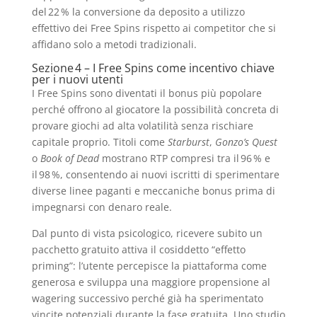
del 22 % la conversione da deposito a utilizzo
effettivo dei Free Spins rispetto ai competitor che si
affidano solo a metodi tradizionali.
Sezione 4 – I Free Spins come incentivo chiave
per i nuovi utenti
I Free Spins sono diventati il bonus più popolare
perché offrono al giocatore la possibilità concreta di
provare giochi ad alta volatilità senza rischiare
capitale proprio. Titoli come
Starburst
,
Gonzo’s Quest
o
Book of Dead
mostrano RTP compresi tra il 96 % e
il 98 %, consentendo ai nuovi iscritti di sperimentare
diverse linee paganti e meccaniche bonus prima di
impegnarsi con denaro reale.
Dal punto di vista psicologico, ricevere subito un
pacchetto gratuito attiva il cosiddetto “effetto
priming”: l’utente percepisce la piattaforma come
generosa e sviluppa una maggiore propensione al
wagering successivo perché già ha sperimentato
vincite potenziali durante la fase gratuita. Uno studio