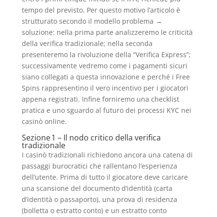
tempo del previsto. Per questo motivo l’articolo è
strutturato secondo il modello problema →
soluzione: nella prima parte analizzeremo le criticità
della verifica tradizionale; nella seconda
presenteremo la rivoluzione della “Verifica Express”;
successivamente vedremo come i pagamenti sicuri
siano collegati a questa innovazione e perché i Free
Spins rappresentino il vero incentivo per i giocatori
appena registrati. Infine forniremo una checklist
pratica e uno sguardo al futuro dei processi KYC nei
casinò online.
Sezione 1 – Il nodo critico della verifica
tradizionale
I casinò tradizionali richiedono ancora una catena di
passaggi burocratici che rallentano l’esperienza
dell’utente. Prima di tutto il giocatore deve caricare
una scansione del documento d’identità (carta
d’identità o passaporto), una prova di residenza
(bolletta o estratto conto) e un estratto conto