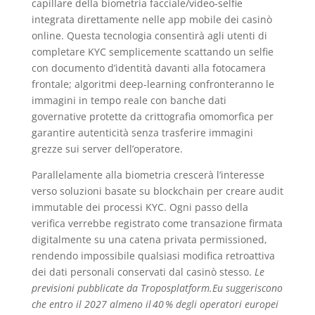
capillare della biometria facciale/video‑selfie
integrata direttamente nelle app mobile dei casinò
online. Questa tecnologia consentirà agli utenti di
completare KYC semplicemente scattando un selfie
con documento d’identità davanti alla fotocamera
frontale; algoritmi deep‑learning confronteranno le
immagini in tempo reale con banche dati
governative protette da crittografia omomorfica per
garantire autenticità senza trasferire immagini
grezze sui server dell’operatore.
Parallelamente alla biometria crescerà l’interesse
verso soluzioni basate su blockchain per creare audit
immutable dei processi KYC. Ogni passo della
verifica verrebbe registrato come transazione firmata
digitalmente su una catena privata permissioned,
rendendo impossibile qualsiasi modifica retroattiva
dei dati personali conservati dal casinò stesso.
Le
previsioni pubblicate da Troposplatform.Eu suggeriscono
che entro il 2027 almeno il 40 % degli operatori europei