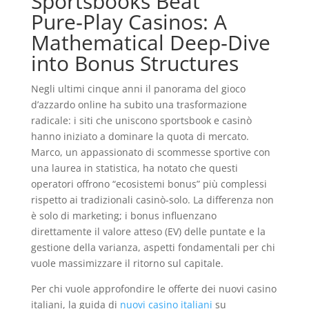
Sportsbooks Beat
Pure‑Play Casinos: A
Mathematical Deep‑Dive
into Bonus Structures
Negli ultimi cinque anni il panorama del gioco
d’azzardo online ha subito una trasformazione
radicale: i siti che uniscono sportsbook e casinò
hanno iniziato a dominare la quota di mercato.
Marco, un appassionato di scommesse sportive con
una laurea in statistica, ha notato che questi
operatori offrono “ecosistemi bonus” più complessi
rispetto ai tradizionali casinò‑solo. La differenza non
è solo di marketing; i bonus influenzano
direttamente il valore atteso (EV) delle puntate e la
gestione della varianza, aspetti fondamentali per chi
vuole massimizzare il ritorno sul capitale.
Per chi vuole approfondire le offerte dei nuovi casino
italiani, la guida di
nuovi casino italiani
su