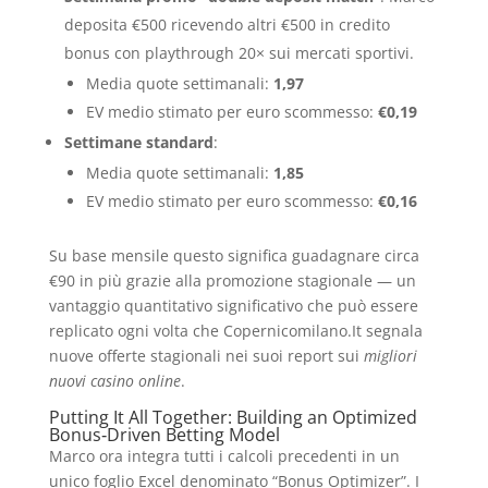
deposita €500 ricevendo altri €500 in credito
bonus con playthrough 20× sui mercati sportivi.
Media quote settimanali:
1,97
EV medio stimato per euro scommesso:
€0,19
Settimane standard
:
Media quote settimanali:
1,85
EV medio stimato per euro scommesso:
€0,16
Su base mensile questo significa guadagnare circa
€90 in più grazie alla promozione stagionale — un
vantaggio quantitativo significativo che può essere
replicato ogni volta che Copernicomilano.It segnala
nuove offerte stagionali nei suoi report sui
migliori
nuovi casino online
.
Putting It All Together: Building an Optimized
Bonus‑Driven Betting Model
Marco ora integra tutti i calcoli precedenti in un
unico foglio Excel denominato “Bonus Optimizer”. I