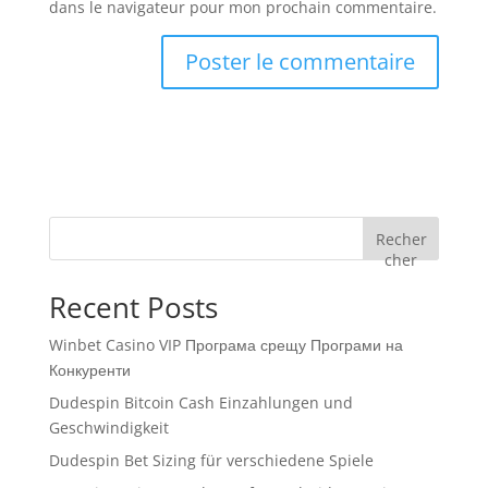
dans le navigateur pour mon prochain commentaire.
Recher
cher
Recent Posts
Winbet Casino VIP Програма срещу Програми на
Конкуренти
Dudespin Bitcoin Cash Einzahlungen und
Geschwindigkeit
Dudespin Bet Sizing für verschiedene Spiele