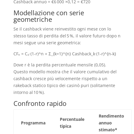
Cashback annuo = €6 000 ×0,12 = €720
Modellazione con serie
geometriche
Se il cashback viene reinvestito ogni mese con lo
stesso tasso di perdita del 5 %, il valore futuro dopo n
mesi segue una serie geometrica:
CFₙ = C₀·(1‑r)^n + Σ_{k=1}^{n} Cashback_k·(1‑r)^{n‑k}
Dove r è la perdita percentuale mensile (0,05).
Questo modello mostra che il valore cumulativo del
cashback cresce più velocemente rispetto a un
rakeback statico tipico dei casinò puri (solitamente
intorno al 10 %).
Confronto rapido
Rendimento
Percentuale
Programma
annuo
tipica
stimato*