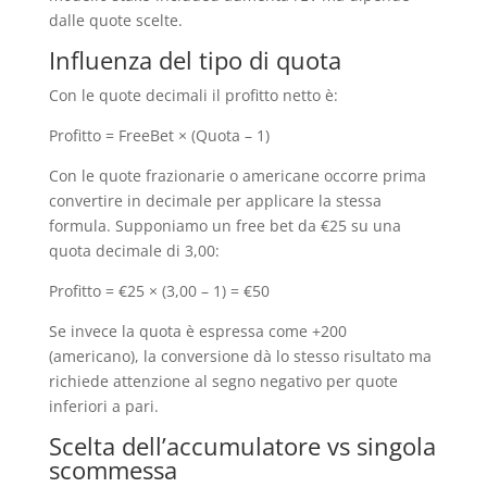
dalle quote scelte.
Influenza del tipo di quota
Con le quote decimali il profitto netto è:
Profitto = FreeBet × (Quota – 1)
Con le quote frazionarie o americane occorre prima
convertire in decimale per applicare la stessa
formula. Supponiamo un free bet da €25 su una
quota decimale di 3,00:
Profitto = €25 × (3,00 – 1) = €50
Se invece la quota è espressa come +200
(americano), la conversione dà lo stesso risultato ma
richiede attenzione al segno negativo per quote
inferiori a pari.
Scelta dell’accumulatore vs singola
scommessa