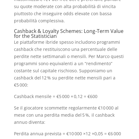
su quote moderate con alta probabilità di vincita
piuttosto che inseguire odds elevate con bassa
probabilità complessiva.
Cashback & Loyalty Schemes: Long‑Term Value
for the Statistician
Le piattaforme ibride spesso includono programmi
cashback che restituiscono una percentuale delle
perdite nette settimanali o mensili. Per Marco questi
programmi sono equivalenti a un “rendimento”
costante sul capitale rischioso. Supponiamo un
cashback del 12 % su perdite nette mensili pari a
€5 000:
Cashback mensile = €5 000 × 0,12 = €600
Se il giocatore scommette regolarmente €10 000 al
mese con una perdita media del 5 %, il cashback
annuo diventa:
Perdita annua prevista = €10 000 ×12 ×0,05 = €6 000