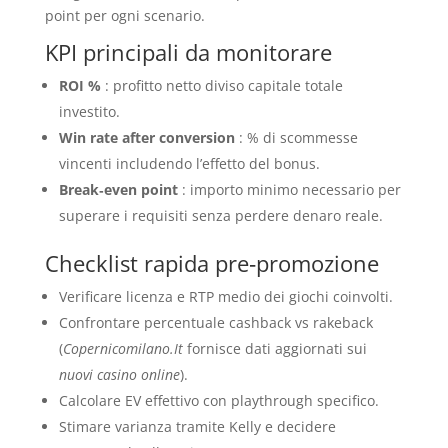
point per ogni scenario.
KPI principali da monitorare
ROI %
: profitto netto diviso capitale totale
investito.
Win rate after conversion
: % di scommesse
vincenti includendo l’effetto del bonus.
Break‑even point
: importo minimo necessario per
superare i requisiti senza perdere denaro reale.
Checklist rapida pre‑promozione
Verificare licenza e RTP medio dei giochi coinvolti.
Confrontare percentuale cashback vs rakeback
(
Copernicomilano.It
fornisce dati aggiornati sui
nuovi casino online
).
Calcolare EV effettivo con playthrough specifico.
Stimare varianza tramite Kelly e decidere