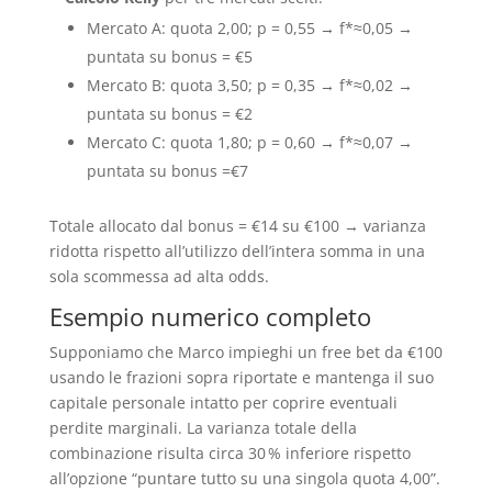
Mercato A: quota 2,00; p = 0,55 → f*≈0,05 →
puntata su bonus = €5
Mercato B: quota 3,50; p = 0,35 → f*≈0,02 →
puntata su bonus = €2
Mercato C: quota 1,80; p = 0,60 → f*≈0,07 →
puntata su bonus =€7
Totale allocato dal bonus = €14 su €100 → varianza
ridotta rispetto all’utilizzo dell’intera somma in una
sola scommessa ad alta odds.
Esempio numerico completo
Supponiamo che Marco impieghi un free bet da €100
usando le frazioni sopra riportate e mantenga il suo
capitale personale intatto per coprire eventuali
perdite marginali. La varianza totale della
combinazione risulta circa 30 % inferiore rispetto
all’opzione “puntare tutto su una singola quota 4,00”.