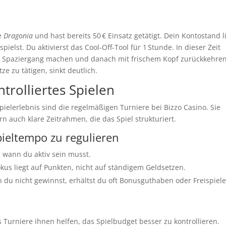
te
Dragonia
und hast bereits 50 € Einsatz getätigt. Dein Kontostand l
spielst. Du aktivierst das Cool‑Off‑Tool für 1 Stunde. In dieser Zeit
en Spaziergang machen und danach mit frischem Kopf zurückkehren
ze zu tätigen, sinkt deutlich.
ntrolliertes Spielen
pielerlebnis sind die regelmäßigen Turniere bei Bizzo Casino. Sie
 auch klare Zeitrahmen, die das Spiel strukturiert.
ieltempo zu regulieren
 wann du aktiv sein musst.
kus liegt auf Punkten, nicht auf ständigem Geldsetzen.
 du nicht gewinnst, erhältst du oft Bonusguthaben oder Freispiele
 Turniere ihnen helfen, das Spielbudget besser zu kontrollieren.