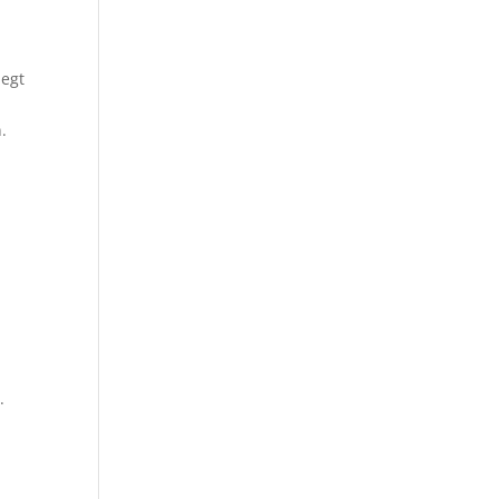
iegt
.
.