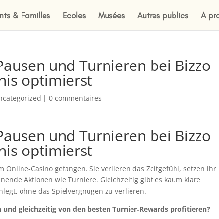
nts & Familles
Ecoles
Musées
Autres publics
A pr
ausen und Turnieren bei Bizzo
nis optimierst
ncategorized
|
0 commentaires
ausen und Turnieren bei Bizzo
nis optimierst
im Online‑Casino gefangen. Sie verlieren das Zeitgefühl, setzen ihr
ende Aktionen wie Turniere. Gleichzeitig gibt es kaum klare
legt, ohne das Spielvergnügen zu verlieren.
 und gleichzeitig von den besten Turnier‑Rewards profitieren?