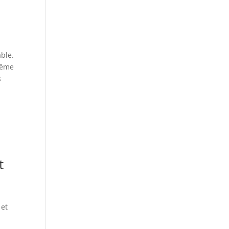
able.
même
s
t
 et