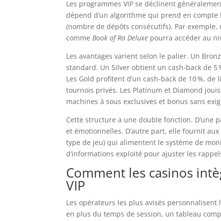
Les programmes VIP se déclinent généralement e
dépend d’un algorithme qui prend en compte la
(nombre de dépôts consécutifs). Par exemple, u
comme
Book of Ra Deluxe
pourra accéder au niv
Les avantages varient selon le palier. Un Bron
standard. Un Silver obtient un cash‑back de 5
Les Gold profitent d’un cash‑back de 10 %, de li
tournois privés. Les Platinum et Diamond jouis
machines à sous exclusives et bonus sans exi
Cette structure a une double fonction. D’une par
et émotionnelles. D’autre part, elle fournit 
type de jeu) qui alimentent le système de moni
d’informations exploité pour ajuster les rappel
Comment les casinos intè
VIP
Les opérateurs les plus avisés personnalisent 
en plus du temps de session, un tableau compar