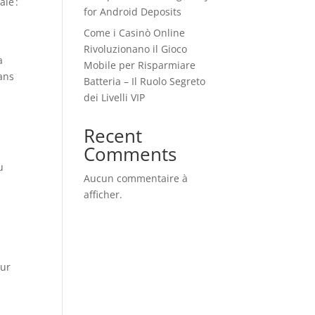
le :
for Android Deposits
Come i Casinò Online
Rivoluzionano il Gioco
a
Mobile per Risparmiare
Dans
Batteria – Il Ruolo Segreto
s
dei Livelli VIP
Recent
Comments
u
Aucun commentaire à
afficher.
eur