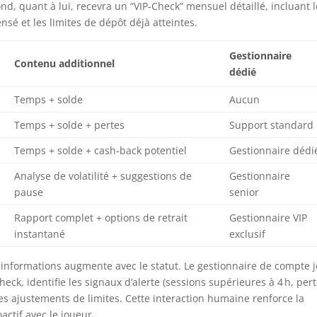
, quant à lui, recevra un “VIP‑Check” mensuel détaillé, incluant l
sé et les limites de dépôt déjà atteintes.
Gestionnaire
Contenu additionnel
dédié
Temps + solde
Aucun
Temps + solde + pertes
Support standard
Temps + solde + cash‑back potentiel
Gestionnaire dédi
Analyse de volatilité + suggestions de
Gestionnaire
pause
senior
Rapport complet + options de retrait
Gestionnaire VIP
instantané
exclusif
s informations augmente avec le statut. Le gestionnaire de compte 
Check, identifie les signaux d’alerte (sessions supérieures à 4 h, per
es ajustements de limites. Cette interaction humaine renforce la
oactif avec le joueur.