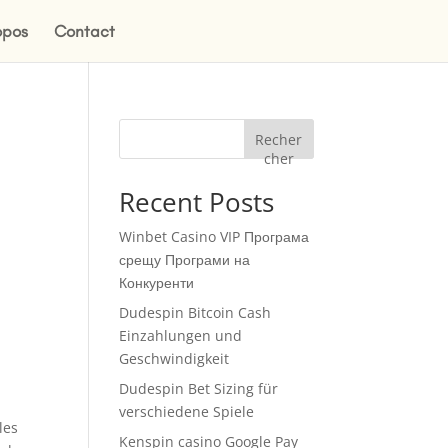
opos
Contact
Recher
cher
Recent Posts
Winbet Casino VIP Програма
срещу Програми на
Конкуренти
Dudespin Bitcoin Cash
Einzahlungen und
Geschwindigkeit
Dudespin Bet Sizing für
verschiedene Spiele
les
Kenspin casino Google Pay