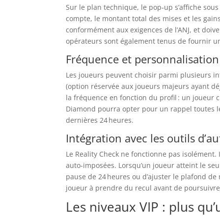
Sur le plan technique, le pop‑up s’affiche sou
compte, le montant total des mises et les gain
conformément aux exigences de l’ANJ, et doiven
opérateurs sont également tenus de fournir un 
Fréquence et personnalisation
Les joueurs peuvent choisir parmi plusieurs int
(option réservée aux joueurs majeurs ayant déj
la fréquence en fonction du profil : un joueur 
Diamond pourra opter pour un rappel toutes le
dernières 24 heures.
Intégration avec les outils d’a
Le Reality Check ne fonctionne pas isolément. 
auto‑imposées. Lorsqu’un joueur atteint le se
pause de 24 heures ou d’ajuster le plafond de m
joueur à prendre du recul avant de poursuivre
Les niveaux VIP : plus qu’