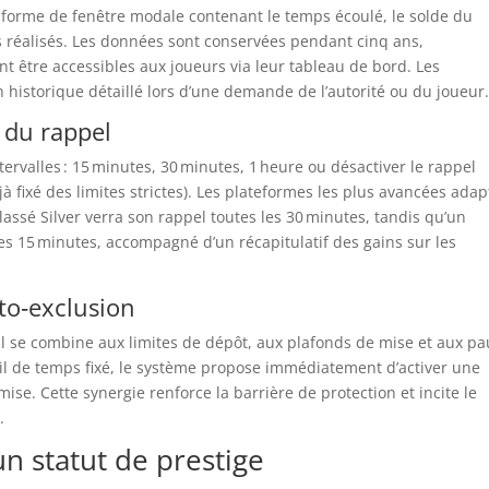
s forme de fenêtre modale contenant le temps écoulé, le solde du
s réalisés. Les données sont conservées pendant cinq ans,
t être accessibles aux joueurs via leur tableau de bord. Les
historique détaillé lors d’une demande de l’autorité ou du joueur
 du rappel
ervalles : 15 minutes, 30 minutes, 1 heure ou désactiver le rappel
à fixé des limites strictes). Les plateformes les plus avancées adap
classé Silver verra son rappel toutes les 30 minutes, tandis qu’un
s 15 minutes, accompagné d’un récapitulatif des gains sur les
uto‑exclusion
Il se combine aux limites de dépôt, aux plafonds de mise et aux p
uil de temps fixé, le système propose immédiatement d’activer une
ise. Cette synergie renforce la barrière de protection et incite le
.
un statut de prestige