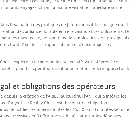
tractive. Parmi ces outils, le Reality Check occupe une place centra
 montants engagés, offrant ainsi une visibilité immédiate sur le
é dans l’évaluation des pratiques de jeu responsable, souligne que l
relation de confiance durable entre le casino et ses utilisateurs. 
ent les niveaux VIP, ne sont plus de simples titres de prestige. Il
ermettant d’ajuster les rappels de jeu et d’encourager les
 Check, explore la façon dont les paliers VIP sont intégrés à ce
oncrètes pour les opérateurs souhaitant optimiser leur approche d
égal et obligations des opérateurs
é depuis la création de l’ARJEL, aujourd’hui l’ANJ, qui a intégré les
eux d’argent. Le Reality Check est devenu une obligation
os de notifier les joueurs toutes les 15, 30 ou 60 minutes selon l
ions excessives et à offrir une visibilité claire sur les dépenses