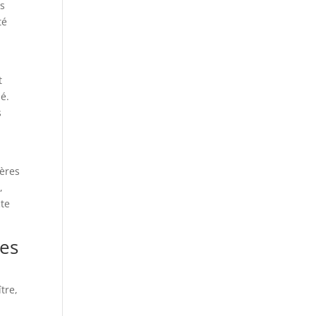
ès
té
t
é.
s
ières
,
cte
mes
tre,